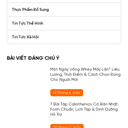
Thực Phẩm Bổ Sung
Tin Tức Thể Hình
Tin Tức Xã Hội
BÀI VIẾT ĐÁNG CHÚ Ý
Một Ngày Uống Whey Mấy Lần? Liều
Lượng, Thời Điểm & Cách Chọn Đúng
Cho Người Mới
01 Tháng 6, 2026
7 Bài Tập Calisthenics Cơ Bản Nhất:
Form Chuẩn, Lịch Tập & Dinh Dưỡng
Hỗ Trợ
30 Tháng 5, 2026