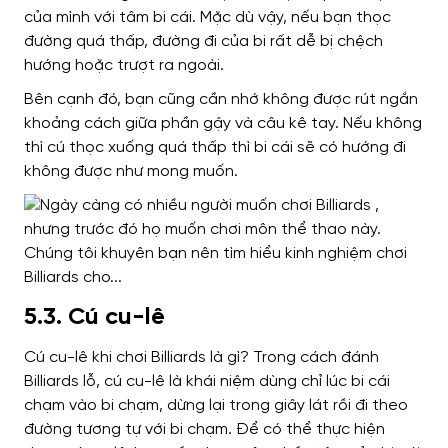
của mình với tâm bi cái. Mặc dù vậy, nếu bạn thọc
đường quá thấp, đường đi của bi rất dễ bị chệch
hướng hoặc trượt ra ngoài.
Bên cạnh đó, bạn cũng cần nhớ không được rút ngắn
khoảng cách giữa phần gậy và câu kê tay. Nếu không
thì cú thọc xuống quá thấp thì bi cái sẽ có hướng đi
không được như mong muốn.
5.3. Cú cu-lê
Cú cu-lê khi chơi Billiards là gì? Trong cách đánh
Billiards lỗ, cú cu-lê là khái niệm dùng chỉ lúc bi cái
chạm vào bi chạm, dừng lại trong giây lát rồi đi theo
đường tương tự với bi chạm. Để có thể thực hiện