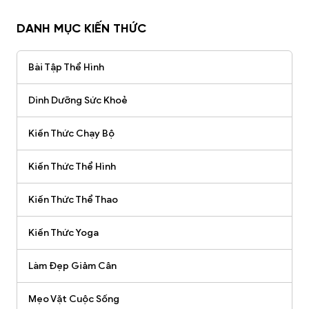
DANH MỤC KIẾN THỨC
Bài Tập Thể Hình
Dinh Dưỡng Sức Khoẻ
Kiến Thức Chạy Bộ
Kiến Thức Thể Hình
Kiến Thức Thể Thao
Kiến Thức Yoga
Làm Đẹp Giảm Cân
Mẹo Vặt Cuộc Sống