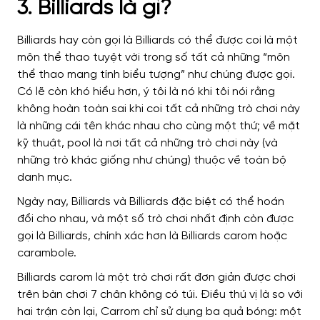
3. Billiards là gì?
Billiards hay còn gọi là Billiards có thể được coi là một
môn thể thao tuyệt vời trong số tất cả những “môn
thể thao mang tính biểu tượng” như chúng được gọi.
Có lẽ còn khó hiểu hơn, ý tôi là nó khi tôi nói rằng
không hoàn toàn sai khi coi tất cả những trò chơi này
là những cái tên khác nhau cho cùng một thứ; về mặt
kỹ thuật, pool là nơi tất cả những trò chơi này (và
những trò khác giống như chúng) thuộc về toàn bộ
danh mục.
Ngày nay, Billiards và Billiards đặc biệt có thể hoán
đổi cho nhau, và một số trò chơi nhất định còn được
gọi là Billiards, chính xác hơn là Billiards carom hoặc
carambole.
Billiards carom là một trò chơi rất đơn giản được chơi
trên bàn chơi 7 chân không có túi. Điều thú vị là so với
hai trận còn lại, Carrom chỉ sử dụng ba quả bóng: một