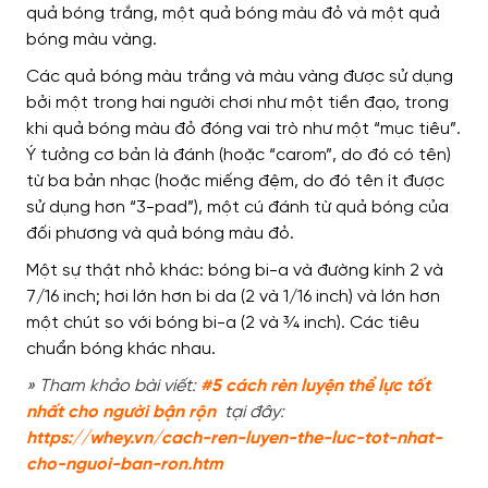
quả bóng trắng, một quả bóng màu đỏ và một quả
bóng màu vàng.
Các quả bóng màu trắng và màu vàng được sử dụng
bởi một trong hai người chơi như một tiền đạo, trong
khi quả bóng màu đỏ đóng vai trò như một “mục tiêu”.
Ý tưởng cơ bản là đánh (hoặc “carom”, do đó có tên)
từ ba bản nhạc (hoặc miếng đệm, do đó tên ít được
sử dụng hơn “3-pad”), một cú đánh từ quả bóng của
đối phương và quả bóng màu đỏ.
Một sự thật nhỏ khác: bóng bi-a và đường kính 2 và
7/16 inch; hơi lớn hơn bi da (2 và 1/16 inch) và lớn hơn
một chút so với bóng bi-a (2 và ¾ inch). Các tiêu
chuẩn bóng khác nhau.
» Tham khảo bài viết:
#5 cách rèn luyện thể lực tốt
nhất cho người bận rộn
tại đây:
https://whey.vn/cach-ren-luyen-the-luc-tot-nhat-
cho-nguoi-ban-ron.htm