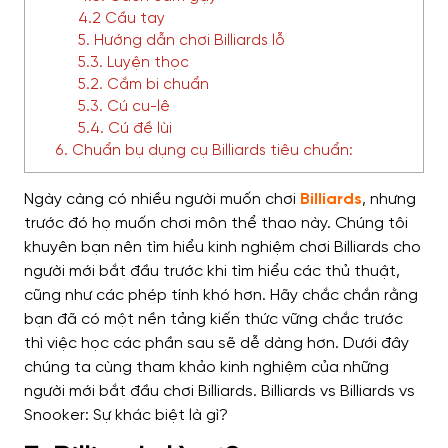
4.2 Cầu tay
5. Hướng dẫn chơi Billiards lỗ
5.3. Luyện thọc
5.2. Cắm bi chuẩn
5.3. Cú cu-lê
5.4. Cú đề lùi
6. Chuẩn bụ dụng cụ Billiards tiêu chuẩn:
Ngày càng có nhiều người muốn chơi
Billiards
, nhưng
trước đó họ muốn chơi môn thể thao này. Chúng tôi
khuyên bạn nên tìm hiểu kinh nghiệm chơi Billiards cho
người mới bắt đầu trước khi tìm hiểu các thủ thuật,
cũng như các phép tính khó hơn. Hãy chắc chắn rằng
bạn đã có một nền tảng kiến ​​thức vững chắc trước
thì việc học các phần sau sẽ dễ dàng hơn. Dưới đây
chúng ta cùng tham khảo kinh nghiệm của những
người mới bắt đầu chơi Billiards. Billiards vs Billiards vs
Snooker: Sự khác biệt là gì?