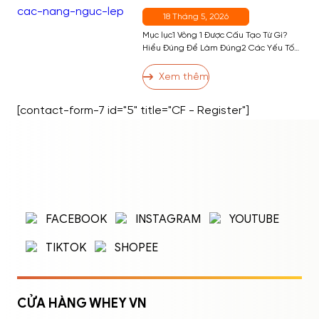
Quen Hiệu Quả Nhất
18 Tháng 5, 2026
Mục lục1 Vòng 1 Được Cấu Tạo Từ Gì?
Hiểu Đúng Để Làm Đúng2 Các Yếu Tố
Ảnh Hưởng Đến Kích Thước Vòng 13 13
Cách Tăng Vòng 1 Hiệu Quả3.1 Nhóm 1:
Xem thêm
Bài Tập Phát Triển Cơ Ngực3.2 Nhóm 2:
Dinh Dưỡng Hỗ Trợ Tăng Vòng 13.3
[contact-form-7 id="5" title="CF - Register"]
Nhóm 3: Thói Quen và Kỹ Thuật […]
ĐĂNG NHẬP
ĐĂNG KÝ
Nhập tên đăng nhập/email và mật khẩu để
FACEBOOK
INSTAGRAM
YOUTUBE
đăng nhập.
TIKTOK
SHOPEE
CỬA HÀNG WHEY VN