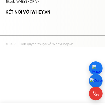
Tiktok: WHEYSHOP VN
KẾT NỐI VỚI WHEY.VN
© 2015 - Bản quyền thuộc về WheyShop.vn