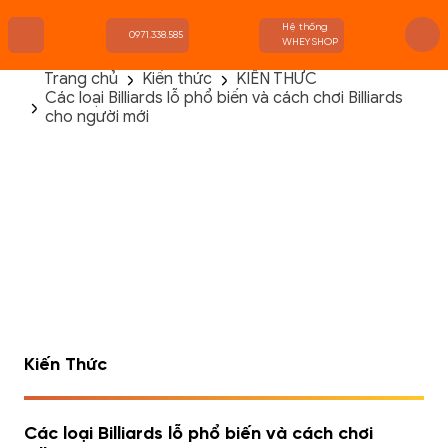
Hệ thống
0971.338.585
WHEYSHOP
Trang chủ
Kiến thức
KIẾN THỨC
Các loại Billiards lỗ phổ biến và cách chơi Billiards
TRANG CHỦ
cho người mới
FLASH SALE
THANH LÝ
DANH MỤC SẢN PHẨM
THƯƠNG HIỆU
KIẾN THỨC TẬP LUYỆN
HỆ THỐNG CỬA HÀNG
Kiến Thức
Các loại Billiards lỗ phổ biến và cách chơi