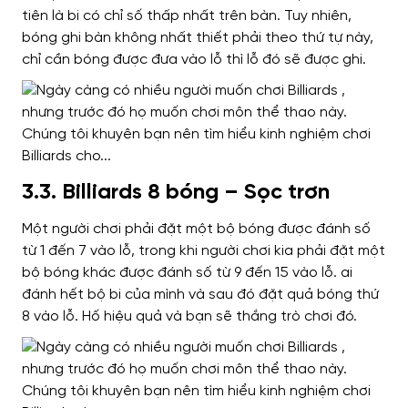
tiên là bi có chỉ số thấp nhất trên bàn. Tuy nhiên,
bóng ghi bàn không nhất thiết phải theo thứ tự này,
chỉ cần bóng được đưa vào lỗ thì lỗ đó sẽ được ghi.
3.3. Billiards 8 bóng – Sọc trơn
Một người chơi phải đặt một bộ bóng được đánh số
từ 1 đến 7 vào lỗ, trong khi người chơi kia phải đặt một
bộ bóng khác được đánh số từ 9 đến 15 vào lỗ. ai
đánh hết bộ bi của mình và sau đó đặt quả bóng thứ
8 vào lỗ. Hố hiệu quả và bạn sẽ thắng trò chơi đó.