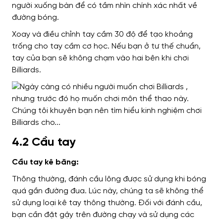
người xuống bàn để có tầm nhìn chính xác nhất về
đường bóng.
Xoay và điều chỉnh tay cầm 30 độ để tạo khoảng
trống cho tay cầm cơ học. Nếu bạn ở tư thế chuẩn,
tay của bạn sẽ không chạm vào hai bên khi chơi
Billiards.
4.2 Cầu tay
Cầu tay kê băng:
Thông thường, đánh cầu lông được sử dụng khi bóng
quá gần đường đua. Lúc này, chúng ta sẽ không thể
sử dụng loại kê tay thông thường. Đối với đánh cầu,
bạn cần đặt gậy trên đường chạy và sử dụng các