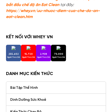
bắt đầu chế độ ăn Eat Clean
tại đây:
htt
ps://whey.vn/uu-nhuoc-diem-cua-che-do-an-
eat-clean.htm
KẾT NỐI VỚI WHEY VN
255,402
15,720
2,938
73,000
Người Theo Dõi
Người Theo Dõi
Người Theo Dõi
Người Theo Dõi
DANH MỤC KIẾN THỨC
Bài Tập Thể Hình
Dinh Dưỡng Sức Khoẻ
Kiến Thức Chạy Bộ