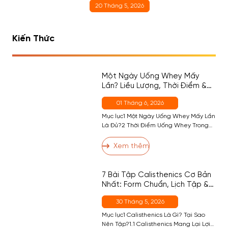
20 Tháng 5, 2026
Kiến Thức
Một Ngày Uống Whey Mấy
Lần? Liều Lượng, Thời Điểm &
Cách Chọn Đúng Cho Người
01 Tháng 6, 2026
Mới
Mục lục1 Một Ngày Uống Whey Mấy Lần
Là Đủ?2 Thời Điểm Uống Whey Trong
Ngày — Đâu Là Quan Trọng Nhất?2.1
Thời Điểm 1 (Quan Trọng Nhất) — Sau
Xem thêm
Tập2.2 Thời Điểm 2 — Buổi Sáng (Nếu
Cần)2.3 Thời Điểm 3 — Trước Ngủ
(Casein, Không Phải Whey)2.4 Thời
7 Bài Tập Calisthenics Cơ Bản
Điểm 4 — Giữa Các […]
Nhất: Form Chuẩn, Lịch Tập &
Dinh Dưỡng Hỗ Trợ
30 Tháng 5, 2026
Mục lục1 Calisthenics Là Gì? Tại Sao
Nên Tập?1.1 Calisthenics Mang Lại Lợi