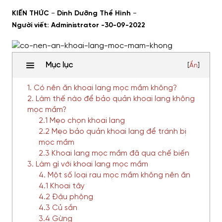
-
-
KIẾN THỨC
Dinh Dưỡng Thể Hình
Người viết: Administrator -
30-09-2022
Mục lục
[
Ẩn
]
1. Có nên ăn khoai lang mọc mầm không?
2. Làm thế nào để bảo quản khoai lang không
mọc mầm?
2.1 Mẹo chọn khoai lang
2.2 Mẹo bảo quản khoai lang để tránh bị
mọc mầm
2.3 Khoai lang mọc mầm đã qua chế biến
3. Làm gì với khoai lang mọc mầm
4. Một số loại rau mọc mầm không nên ăn
4.1 Khoai tây
4.2 Đậu phộng
4.3 Củ sắn
3.4 Gừng