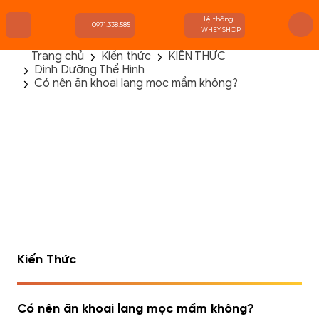
Hệ thống
0971.338.585
WHEYSHOP
Trang chủ
Kiến thức
KIẾN THỨC
Dinh Dưỡng Thể Hình
TRANG CHỦ
Có nên ăn khoai lang mọc mầm không?
FLASH SALE
THANH LÝ
DANH MỤC SẢN PHẨM
THƯƠNG HIỆU
KIẾN THỨC TẬP LUYỆN
HỆ THỐNG CỬA HÀNG
Kiến Thức
Có nên ăn khoai lang mọc mầm không?