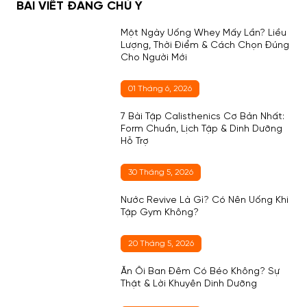
BÀI VIẾT ĐÁNG CHÚ Ý
Một Ngày Uống Whey Mấy Lần? Liều
Lượng, Thời Điểm & Cách Chọn Đúng
Cho Người Mới
01 Tháng 6, 2026
7 Bài Tập Calisthenics Cơ Bản Nhất:
Form Chuẩn, Lịch Tập & Dinh Dưỡng
Hỗ Trợ
30 Tháng 5, 2026
Nước Revive Là Gì? Có Nên Uống Khi
Tập Gym Không?
20 Tháng 5, 2026
Ăn Ổi Ban Đêm Có Béo Không? Sự
Thật & Lời Khuyên Dinh Dưỡng