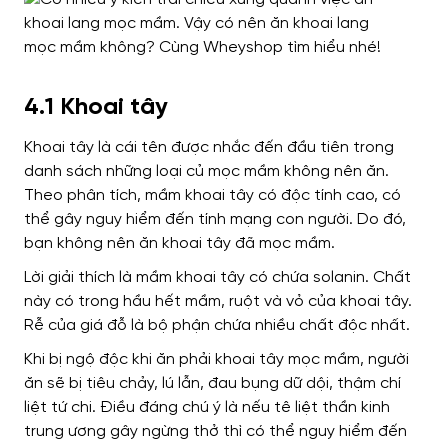
4.1 Khoai tây
Khoai tây là cái tên được nhắc đến đầu tiên trong
danh sách những loại củ mọc mầm không nên ăn.
Theo phân tích, mầm khoai tây có độc tính cao, có
thể gây nguy hiểm đến tính mạng con người. Do đó,
bạn không nên ăn khoai tây đã mọc mầm.
Lời giải thích là mầm khoai tây có chứa solanin. Chất
này có trong hầu hết mầm, ruột và vỏ của khoai tây.
Rễ của giá đỗ là bộ phận chứa nhiều chất độc nhất.
Khi bị ngộ độc khi ăn phải khoai tây mọc mầm, người
ăn sẽ bị tiêu chảy, lú lẫn, đau bụng dữ dội, thậm chí
liệt tứ chi. Điều đáng chú ý là nếu tê liệt thần kinh
trung ương gây ngừng thở thì có thể nguy hiểm đến