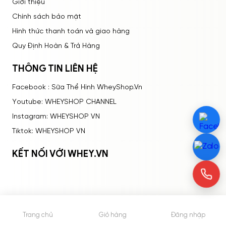
Giới thiệu
Chính sách bảo mật
Hình thức thanh toán và giao hàng
Quy Định Hoàn & Trả Hàng
THÔNG TIN LIÊN HỆ
Facebook : Sữa Thể Hình WheyShop.Vn
Youtube: WHEYSHOP CHANNEL
Instagram: WHEYSHOP VN
Tiktok: WHEYSHOP VN
KẾT NỐI VỚI WHEY.VN
Trang chủ
Giỏ hàng
Đăng nhập
© 2015 - Bản quyền thuộc về WheyShop.vn