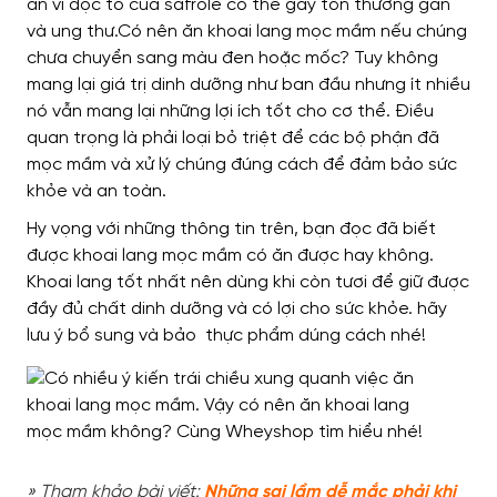
ăn vì độc tố của safrole có thể gây tổn thương gan
và ung thư.Có nên ăn khoai lang mọc mầm nếu chúng
chưa chuyển sang màu đen hoặc mốc? Tuy không
mang lại giá trị dinh dưỡng như ban đầu nhưng ít nhiều
nó vẫn mang lại những lợi ích tốt cho cơ thể. Điều
quan trọng là phải loại bỏ triệt để các bộ phận đã
mọc mầm và xử lý chúng đúng cách để đảm bảo sức
khỏe và an toàn.
Hy vọng với những thông tin trên, bạn đọc đã biết
được khoai lang mọc mầm có ăn được hay không.
Khoai lang tốt nhất nên dùng khi còn tươi để giữ được
đầy đủ chất dinh dưỡng và có lợi cho sức khỏe. hãy
lưu ý bổ sung và bảo thực phẩm dúng cách nhé!
» Tham khảo bài viết:
Những sai lầm dễ mắc phải khi