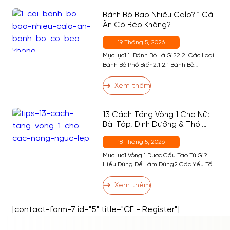
4. Ai Không Nên Ăn Ổi Ban Đêm?5 5.
Cách Ăn […]
Bánh Bò Bao Nhiêu Calo? 1 Cái
Ăn Có Béo Không?
19 Tháng 5, 2026
Mục lục1 1. Bánh Bò Là Gì?2 2. Các Loại
Bánh Bò Phổ Biến2.1 2.1 Bánh Bò
Nướng2.2 2.2 Bánh Bò Hấp2.3 2.3 Bánh
Bò Sữa Nướng2.4 2.4 Bánh Bò Dừa3 3.
Xem thêm
Ăn Bánh Bò Có Tốt Không?4 4. Bánh Bò
Bao Nhiêu Calo? Bảng Calo Đầy Đủ
Theo Khẩu Phần5 5. Ăn Bánh Bò […]
13 Cách Tăng Vòng 1 Cho Nữ:
Bài Tập, Dinh Dưỡng & Thói
Quen Hiệu Quả Nhất
18 Tháng 5, 2026
Mục lục1 Vòng 1 Được Cấu Tạo Từ Gì?
Hiểu Đúng Để Làm Đúng2 Các Yếu Tố
Ảnh Hưởng Đến Kích Thước Vòng 13 13
Cách Tăng Vòng 1 Hiệu Quả3.1 Nhóm 1:
Xem thêm
Bài Tập Phát Triển Cơ Ngực3.2 Nhóm 2:
Dinh Dưỡng Hỗ Trợ Tăng Vòng 13.3
[contact-form-7 id="5" title="CF - Register"]
Nhóm 3: Thói Quen và Kỹ Thuật […]