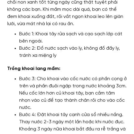
chồi non xanh tốt từng ngày cũng thật tuyệt phải
không các bạn. Khi mầm mọc dài quá, bạn có thể
đem khoai xuống đất, rồi vắt ngọn khoai leo lên giàn
lưới, vừa mát nhà lại có rau ăn.
Bước 1: Khoai tây rửa sạch và cạo sạch lớp cát
bên ngoài.
Bước 2: Đổ nước sạch vào ly, không đổ đầy ly,
tránh xa miệng ly
Trồng khoai lang mầm:
Bước 3: Cho khoai vào cốc nước có phần cọng ở
trên và phần đuôi ngập trong nước khoảng 3cm.
Nếu cốc lớn hơn củ khoai tây, bạn cắm tăm
nhọn vào củ để tạo thành chân rồi cho vào cốc
nước.
Bước 4: Đặt khoai tây cạnh cửa sổ nhiều nắng.
Thay nước 2-3 ngày một lần hoặc khi nước đục.
Khoảng 3 ngày nữa khoai bắt đầu ra rễ trắng và