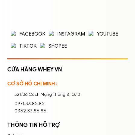
ĐĂNG NHẬP
ĐĂNG KÝ
Nhập tên đăng nhập/email và mật khẩu để
FACEBOOK
INSTAGRAM
YOUTUBE
đăng nhập.
TIKTOK
SHOPEE
CỬA HÀNG WHEY VN
CƠ SỞ HỒ CHÍ MINH :
Ghi nhớ mật khẩu
Quên mật khẩu?
521/36 Cách Mạng Tháng 8, Q.10
ĐĂNG NHẬP
0971.33.85.85
0352.33.85.85
THÔNG TIN HỖ TRỢ