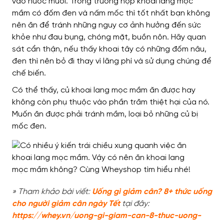
vào nước muối. Trong trường hợp khoai lang mọc
mầm có đốm đen và nấm mốc thì tốt nhất bạn không
nên ăn để tránh những nguy cơ ảnh hưởng đến sức
khỏe như đau bụng, chóng mặt, buồn nôn. Hãy quan
sát cẩn thận, nếu thấy khoai tây có những đốm nâu,
đen thì nên bỏ đi thay vì lãng phí và sử dụng chúng để
chế biến.
Có thể thấy, củ khoai lang mọc mầm ăn được hay
không còn phụ thuộc vào phần trăm thiệt hại của nó.
Muốn ăn được phải tránh mầm, loại bỏ những củ bị
mốc đen.
» Tham khảo bài viết:
Uống gì giảm cân? 8+ thức uống
cho người giảm cân ngày Tết
tại đây:
https://whey.vn/uong-gi-giam-can-8-thuc-uong-