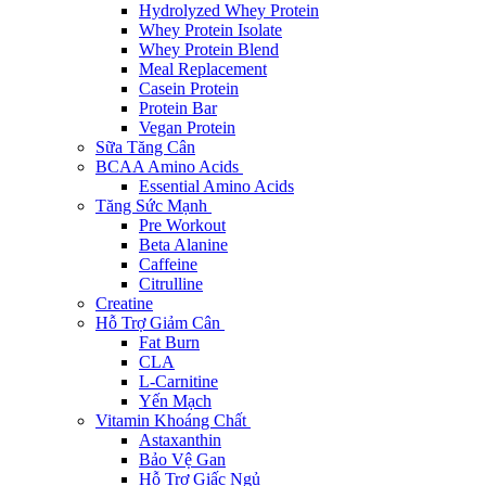
Hydrolyzed Whey Protein
Whey Protein Isolate
Whey Protein Blend
Meal Replacement
Casein Protein
Protein Bar
Vegan Protein
Sữa Tăng Cân
BCAA Amino Acids
Essential Amino Acids
Tăng Sức Mạnh
Pre Workout
Beta Alanine
Caffeine
Citrulline
Creatine
Hỗ Trợ Giảm Cân
Fat Burn
CLA
L-Carnitine
Yến Mạch
Vitamin Khoáng Chất
Astaxanthin
Bảo Vệ Gan
Hỗ Trợ Giấc Ngủ