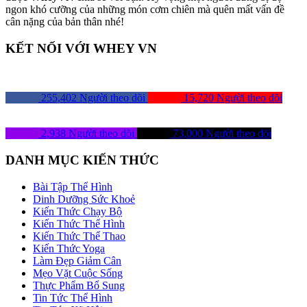
ngon khó cưỡng của những món cơm chiên mà quên mất vấn đề
cân nặng của bản thân nhé!
KẾT NỐI VỚI WHEY VN
255,402
Người theo dõi
15,720
Người theo dõi
2,938
Người theo dõi
73,000
Người theo dõi
DANH MỤC KIẾN THỨC
Bài Tập Thể Hình
Dinh Dưỡng Sức Khoẻ
Kiến Thức Chạy Bộ
Kiến Thức Thể Hình
Kiến Thức Thể Thao
Kiến Thức Yoga
Làm Đẹp Giảm Cân
Mẹo Vặt Cuộc Sống
Thực Phẩm Bổ Sung
Tin Tức Thể Hình