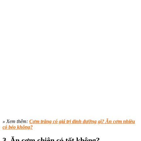
» Xem thêm:
Cơm trắng có giá trị dinh dưỡng gì? Ăn cơm nhiều
có béo không?
3. Ăn cơm chiên có tốt không?