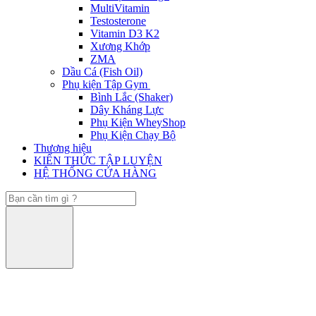
MultiVitamin
Testosterone
Vitamin D3 K2
Xương Khớp
ZMA
Dầu Cá (Fish Oil)
Phụ kiện Tập Gym
Bình Lắc (Shaker)
Dây Kháng Lực
Phụ Kiện WheyShop
Phụ Kiện Chạy Bộ
Thương hiệu
KIẾN THỨC TẬP LUYỆN
HỆ THỐNG CỬA HÀNG