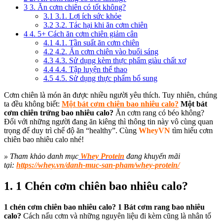
3
3. Ăn cơm chiên có tốt không?
3.1
3.1. Lợi ích sức khỏe
3.2
3.2. Tác hại khi ăn cơm chiên
4
4. 5+ Cách ăn cơm chiên giảm cân
4.1
4.1. Tần suất ăn cơm chiên
4.2
4.2. Ăn cơm chiên vào buổi sáng
4.3
4.3. Sử dụng kèm thực phẩm giàu chất xơ
4.4
4.4. Tập luyện thể thao
4.5
4.5. Sử dụng thực phẩm bổ sung
Cơm chiên là món ăn được nhiều người yêu thích. Tuy nhiên, chúng
ta đều không biết:
Một bát cơm chiên bao nhiêu calo?
Một bát
cơm chiên trứng bao nhiêu calo?
Ăn cơm rang có béo không?
Đối với những người đang ăn kiêng thì thông tin này vô cùng quan
trọng để duy trì chế độ ăn “healthy”. Cùng
WheyVN
tìm hiểu cơm
chiên bao nhiêu calo nhé!
» Tham khảo danh mục
Whey Protein
đang khuyến mãi
tại:
https://whey.vn/danh-muc-san-pham/whey-protein/
1. 1 Chén cơm chiên bao nhiêu calo?
1 chén cơm chiên bao nhiêu calo?
1 Bát cơm rang bao nhiêu
calo?
Cách nấu cơm và những nguyên liệu đi kèm cũng là nhân tố