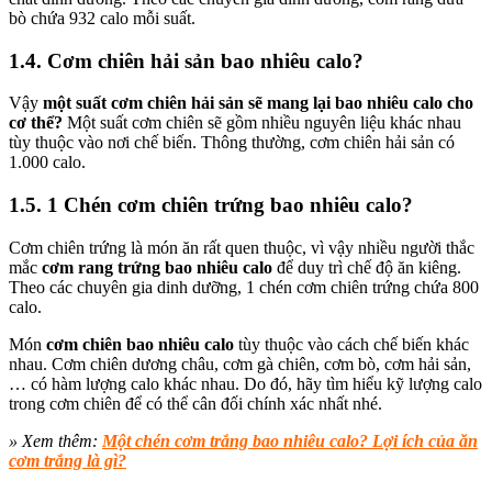
bò chứa 932 calo mỗi suất.
1.4. Cơm chiên hải sản bao nhiêu calo?
Vậy
một suất cơm chiên hải sản sẽ mang lại bao nhiêu calo cho
cơ thể?
Một suất cơm chiên sẽ gồm nhiều nguyên liệu khác nhau
tùy thuộc vào nơi chế biến. Thông thường, cơm chiên hải sản có
1.000 calo.
1.5. 1 Chén cơm chiên trứng bao nhiêu calo?
Cơm chiên trứng là món ăn rất quen thuộc, vì vậy nhiều người thắc
mắc
cơm rang trứng bao nhiêu calo
để duy trì chế độ ăn kiêng.
Theo các chuyên gia dinh dưỡng, 1 chén cơm chiên trứng chứa 800
calo.
Món
cơm chiên bao nhiêu calo
tùy thuộc vào cách chế biến khác
nhau. Cơm chiên dương châu, cơm gà chiên, cơm bò, cơm hải sản,
… có hàm lượng calo khác nhau. Do đó, hãy tìm hiểu kỹ lượng calo
trong cơm chiên để có thể cân đối chính xác nhất nhé.
» Xem thêm:
Một chén cơm trắng bao nhiêu calo? Lợi ích của ăn
cơm trắng là gì?