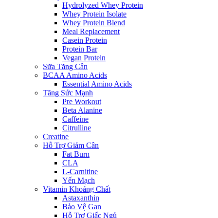
Hydrolyzed Whey Protein
Whey Protein Isolate
Whey Protein Blend
Meal Replacement
Casein Protein
Protein Bar
Vegan Protein
Sữa Tăng Cân
BCAA Amino Acids
Essential Amino Acids
Tăng Sức Mạnh
Pre Workout
Beta Alanine
Caffeine
Citrulline
Creatine
Hỗ Trợ Giảm Cân
Fat Burn
CLA
L-Carnitine
Yến Mạch
Vitamin Khoáng Chất
Astaxanthin
Bảo Vệ Gan
Hỗ Trợ Giấc Ngủ