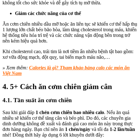
không tốt cho sức khỏe và dễ gây tích tụ mỡ thừa.
Giảm các chức năng của cơ thể
Ăn cơm chiên nhiều dầu mỡ hoặc ăn liên tục sẽ khiến cơ thể hấp thụ
1 lượng lớn chất béo bão hòa, làm tăng cholesterol trong máu, khiến
hệ thống tiêu hóa trì trệ và các chức năng vận động bên trong trở
nên kém hiệu quả hơn.
Khi cholesterol cao, trái tim là nơi tiềm ẩn nhiều bệnh tật bao gồm:
xơ vữa động mạch, đột quỵ, tai biến mạch máu não,…
» Xem thêm:
Calories là gì? Tham khảo bảng calo các món ăn
Việt Nam
4. 5+ Cách ăn cơm chiên giảm cân
4.1. Tần suất ăn cơm chiên
Sau khi giải đáp
1 chén cơm chiên bao nhiêu calo
. Nếu ăn quá
nhiều sẽ khiến cơ thể tăng cân và béo phì. Do đó, các chuyên gia
dinh dưỡng không đề xuất và đánh giá cao món ăn này trong thực
đơn hàng ngày. Bạn chỉ nên ăn
1 chén/ngày
và tối đa
1-2 lần/tuần
nhé! Đồng thời hãy áp dụng 6 lời khuyên dưới đây: