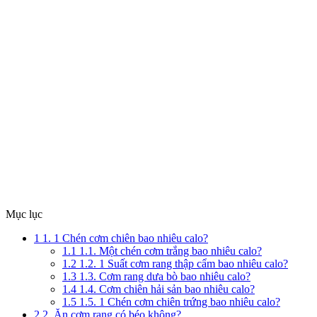
Mục lục
1
1. 1 Chén cơm chiên bao nhiêu calo?
1.1
1.1. Một chén cơm trắng bao nhiêu calo?
1.2
1.2. 1 Suất cơm rang thập cẩm bao nhiêu calo?
1.3
1.3. Cơm rang dưa bò bao nhiêu calo?
1.4
1.4. Cơm chiên hải sản bao nhiêu calo?
1.5
1.5. 1 Chén cơm chiên trứng bao nhiêu calo?
2
2. Ăn cơm rang có béo không?