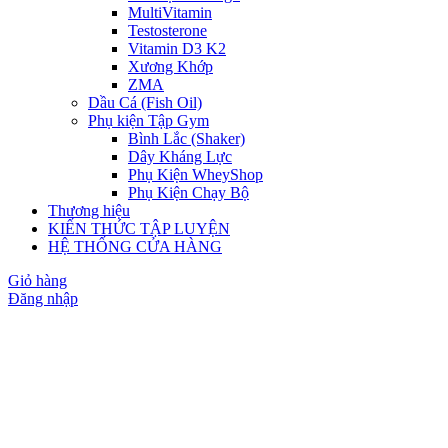
MultiVitamin
Testosterone
Vitamin D3 K2
Xương Khớp
ZMA
Dầu Cá (Fish Oil)
Phụ kiện Tập Gym
Bình Lắc (Shaker)
Dây Kháng Lực
Phụ Kiện WheyShop
Phụ Kiện Chạy Bộ
Thương hiệu
KIẾN THỨC TẬP LUYỆN
HỆ THỐNG CỬA HÀNG
Giỏ hàng
Đăng nhập