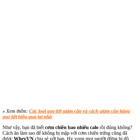
» Xem thêm:
Các loại gạo lứt giảm cân và cách giảm cân bằng
gạo lứt hiệu quả tại nhà
Như vậy, bạn đã biết
cơm chiên bao nhiêu calo
rồi đúng không?
Cách ăn làm sao để không bị mập với cơm chiên trứng cũng đã
được
WheyVN
chia sẻ với bạn. Hy vọng mọi người đừng bị độ