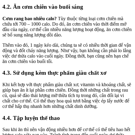
4.2. Ăn cơm chiên vào buổi sáng
Cơm rang bao nhiêu calo?
Tùy thuộc từng loại cơm chiên mà
chứa tới 700 – 1000 calo. Do đó, ăn cơm chiên vào thời điểm
mở
đầu của ngày, cơ thể cần nhiều năng lượng hoạt động, ăn cơm chiên
sẽ bổ sung năng lượng dồi dào.
Thêm vào đó, 1 ngày kéo dài, chúng ta sẽ có nhiều thời gian để vận
động và đốt cháy năng lượng. Như vậy, bạn không cần phải lo lắng
việc dư thừa calo vào cuối ngày. Đồng thời, bạn cũng nên hạn chế
ăn cơm chiên vào buổi tối.
4.3. Sử dụng kèm thực phẩm giàu chất xơ
Khi kết hợp với thực phẩm giàu chất xơ, vitamin và khoáng chất, sẽ
giúp bạn ăn ít lại phần cơm chiên. Đồng thời những chất trong rau
củ, quả sẽ đào thải lượng mỡ thừa tích tụ trong đó, cân đối lại vi
chất cho cơ thể. Có thể thay hoa quả tươi bằng việc ép lấy nước để
cơ thể hấp thụ nhanh hơn những chất dinh dưỡng.
4.4. Tập luyện thể thao
Sau khi ăn thì nên vận động nhiều hơn để cơ thể có thể tiêu hao hết
lượng calo vừa nạp vào. Tránh tình trạng đến cuối ngày dư thừa