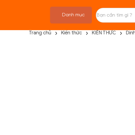
Danh mục
Trang chủ
Kiến thức
KIẾN THỨC
Din
TRANG CHỦ
FLASH SALE
THANH LÝ
DANH MỤC SẢN PHẨM
THƯƠNG HIỆU
KIẾN THỨC TẬP LUYỆN
HỆ THỐNG CỬA HÀNG