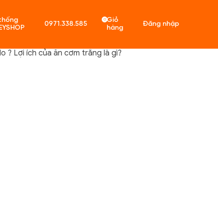
thống
Giỏ
0
0971.338.585
Đăng nhập
EYSHOP
hàng
 ? Lợi ích của ăn cơm trắng là gì?
ó sản phẩm trong giỏ hàng.