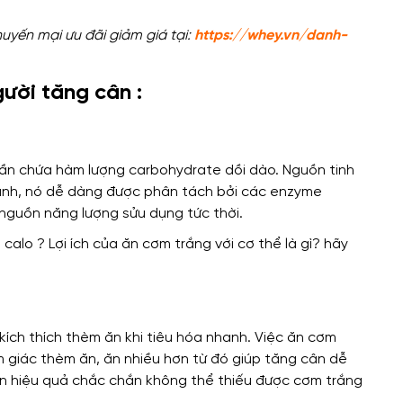
uyến mại ưu đãi giảm giá tại:
https://whey.vn/danh-
gười tăng cân :
ần chứa hàm lượng carbohydrate dồi dào. Nguồn tinh
hanh, nó dễ dàng được phân tách bởi các enzyme
nguồn năng lượng sửu dụng tức thời.
ích thích thèm ăn khi tiêu hóa nhanh. Việc ăn cơm
 giác thèm ăn, ăn nhiều hơn từ đó giúp tăng cân dễ
n hiệu quả chắc chắn không thể thiếu được cơm trắng