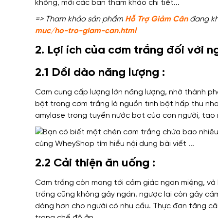
=> Tham khảo sản phẩm
Hỗ Trợ Giảm Cân
đang kh
muc/ho-tro-giam-can.html
2. Lợi ích của cơm trắng đối với n
2.1 Dồi dào năng lượng :
Cơm cung cấp lượng lớn năng lượng, nhờ thành ph
bột trong cơm trắng là nguồn tinh bột hấp thu n
amylase trong tuyến nước bọt của con người, tạo 
2.2 Cải thiện ăn uống :
Cơm trắng còn mang tới cảm giác ngon miệng, và k
trắng cũng không gây ngán, ngược lại còn gây cảm
dàng hơn cho người có nhu cầu. Thực đơn tăng câ
trong chế độ ăn.