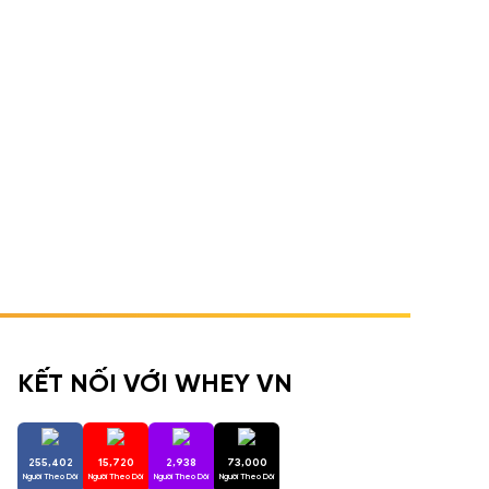
KẾT NỐI VỚI WHEY VN
255,402
15,720
2,938
73,000
Người Theo Dõi
Người Theo Dõi
Người Theo Dõi
Người Theo Dõi