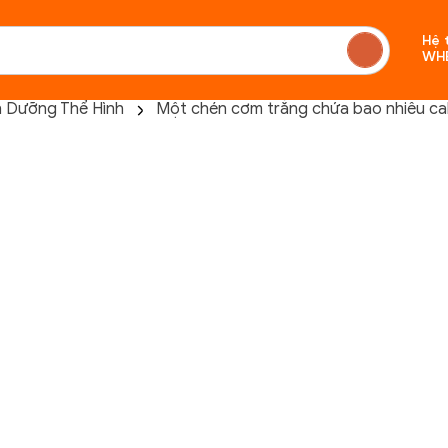
Hệ 
WH
h Dưỡng Thể Hình
Một chén cơm trắng chứa bao nhiêu calo
Chưa c