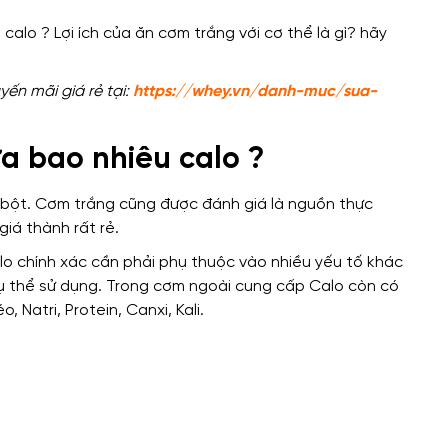
ến mãi giá rẻ tại:
https://whey.vn/danh-muc/sua-
a bao nhiêu calo ?
h bột. Cơm trắng cũng được đánh giá là nguồn thực
iá thành rất rẻ.
o chính xác cần phải phụ thuộc vào nhiều yếu tố khác
ụ thể sử dụng. Trong cơm ngoài cung cấp Calo còn có
Natri, Protein, Canxi, Kali.