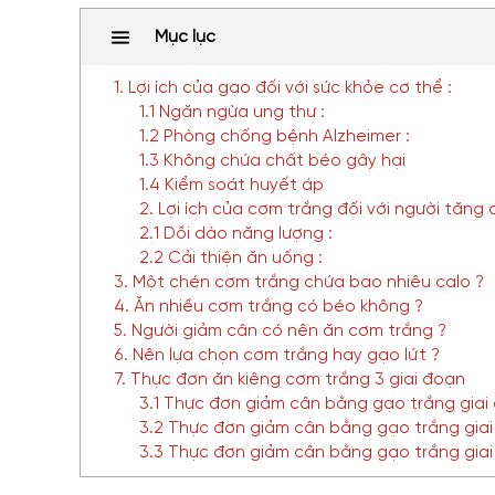
Mục lục
1. Lợi ích của gạo đối với sức khỏe cơ thể :
1.1 Ngăn ngừa ung thư :
1.2 Phòng chống bệnh Alzheimer :
1.3 Không chứa chất béo gây hại
1.4 Kiểm soát huyết áp
2. Lợi ích của cơm trắng đối với người tăng 
2.1 Dồi dào năng lượng :
2.2 Cải thiện ăn uống :
3. Một chén cơm trắng chứa bao nhiêu calo ?
4. Ăn nhiều cơm trắng có béo không ?
5. Người giảm cân có nên ăn cơm trắng ?
6. Nên lựa chọn cơm trắng hay gạo lứt ?
7. Thực đơn ăn kiêng cơm trắng 3 giai đoạn
3.1 Thực đơn giảm cân bằng gạo trắng giai
3.2 Thực đơn giảm cân bằng gạo trắng giai
3.3 Thực đơn giảm cân bằng gạo trắng giai