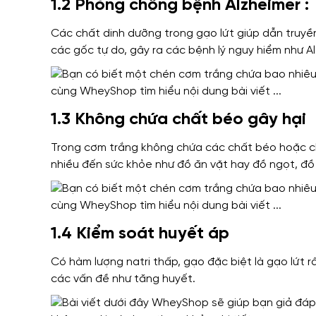
1.2 Phòng chống bệnh Alzheimer :
Các chất dinh dưỡng trong gạo lứt giúp dẫn truyề
các gốc tự do, gây ra các bệnh lý nguy hiểm như Al
1.3 Không chứa chất béo gây hại
Trong cơm trắng không chứa các chất béo hoặc cho
nhiều đến sức khỏe như đồ ăn vặt hay đồ ngọt, đ
1.4 Kiểm soát huyết áp
Có hàm lượng natri thấp, gạo đặc biệt là gạo lứt r
các vấn đề như tăng huyết.