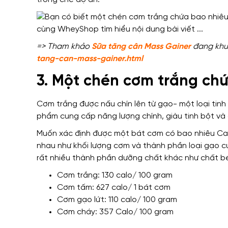
=> Tham khảo
Sữa tăng cân Mass Gainer
đang khuy
tang-can-mass-gainer.html
3. Một chén cơm trắng chứ
Cơm trắng được nấu chín lên từ gạo- một loại tin
phẩm cung cấp năng lượng chính, giàu tinh bột và g
Muốn xác định được một bát cơm có bao nhiêu Cal
nhau như khối lượng cơm và thành phần loại gạo c
rất nhiều thành phần dưỡng chất khác như chất béo, 
Cơm trắng: 130 calo/ 100 gram
Cơm tấm: 627 calo/ 1 bát cơm
Cơm gạo lứt: 110 calo/ 100 gram
Cơm cháy: 357 Calo/ 100 gram