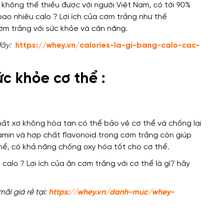
không thế thiếu được
với
người Việt Nam,
có tới
90%
o nhiêu calo ? Lợi ích của cơm trắng như thế
ơm trắng
với sức khỏe và cân nặng
.
đây:
https://whey.vn/calories-la-gi-bang-calo-cac-
ức khỏe cơ thể :
ất xơ không hòa tan có thể bảo vệ cơ thể và chống lại
tamin và hợp chất flavonoid trong cơm trắng còn giúp
hể, có khả năng chống oxy hóa tốt cho cơ thể.
i giá rẻ tại:
https://whey.vn/danh-muc/whey-