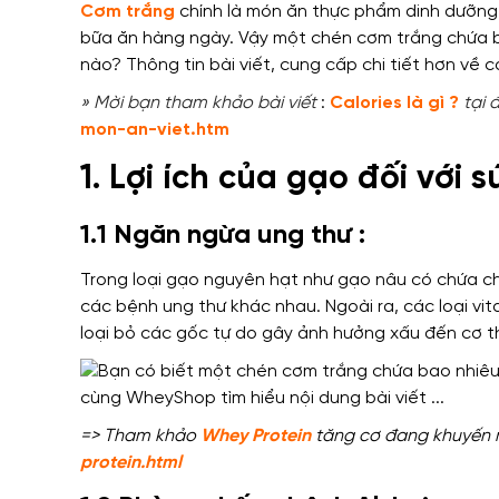
Cơm trắng
chính là món ăn
thực phẩm dinh dưỡng
bữa ăn hàng ngày.
Vậy
một chén cơm trắng chứa ba
nào?
Thông tin bài viết
,
cung cấp chi tiết hơn về
c
» Mời bạn tham khảo bài viết
:
Calories là gì ?
tại 
mon-an-viet.htm
1. Lợi ích của gạo đối với s
1.1 Ngăn ngừa ung thư :
Trong loại gạo nguyên hạt như gạo nâu có chứa ch
các bệnh ung thư khác nhau. Ngoài ra, các loại vi
loại bỏ các gốc tự do gây ảnh hưởng xấu đến cơ t
=> Tham khảo
Whey Protein
tăng cơ đang khuyến mã
protein.html