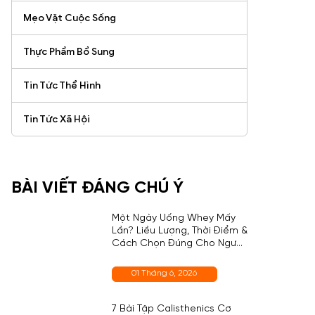
Mẹo Vặt Cuộc Sống
Thực Phẩm Bổ Sung
Tin Tức Thể Hình
Tin Tức Xã Hội
BÀI VIẾT ĐÁNG CHÚ Ý
Một Ngày Uống Whey Mấy
Lần? Liều Lượng, Thời Điểm &
Cách Chọn Đúng Cho Người
Mới
01 Tháng 6, 2026
7 Bài Tập Calisthenics Cơ