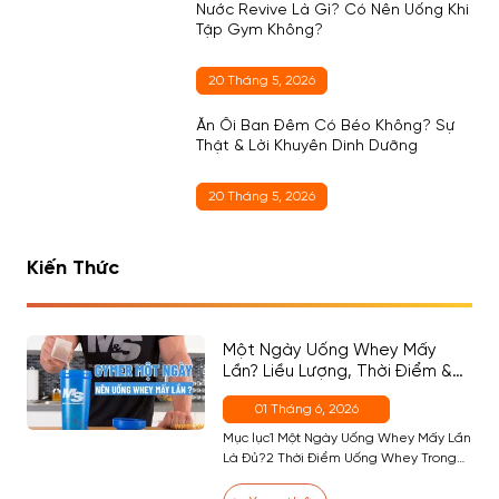
Nước Revive Là Gì? Có Nên Uống Khi
Tập Gym Không?
20 Tháng 5, 2026
Ăn Ổi Ban Đêm Có Béo Không? Sự
Thật & Lời Khuyên Dinh Dưỡng
20 Tháng 5, 2026
Kiến Thức
Một Ngày Uống Whey Mấy
Lần? Liều Lượng, Thời Điểm &
Cách Chọn Đúng Cho Người
01 Tháng 6, 2026
Mới
Mục lục1 Một Ngày Uống Whey Mấy Lần
Là Đủ?2 Thời Điểm Uống Whey Trong
Ngày — Đâu Là Quan Trọng Nhất?2.1
Thời Điểm 1 (Quan Trọng Nhất) — Sau