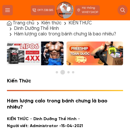
Hệ thống
0971.338.585
WHEYSHOP
Trang chủ
Kiến thức
KIẾN THỨC
Dinh Dưỡng Thể Hình
TRANG CHỦ
Hàm lượng calo trong bánh chưng là bao nhiêu?
FLASH SALE
THANH LÝ
DANH MỤC SẢN PHẨM
THƯƠNG HIỆU
KIẾN THỨC TẬP LUYỆN
HỆ THỐNG CỬA HÀNG
Kiến Thức
Hàm lượng calo trong bánh chưng là bao
nhiêu?
-
-
KIẾN THỨC
Dinh Dưỡng Thể Hình
Người viết: Administrator -
15-04-2021