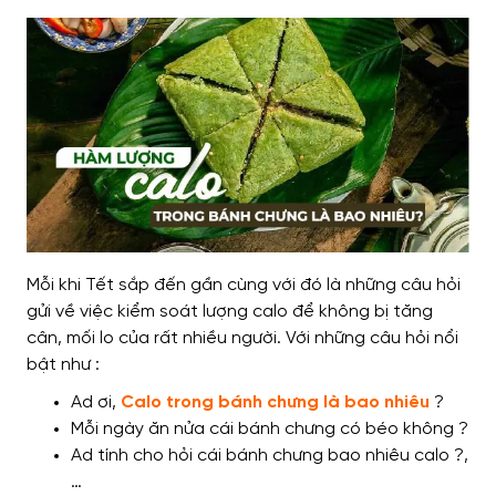
Mỗi khi
Tết sắp đến gần cùng với đó là
những câu hỏi
gửi về
việc kiểm soát lượng calo để không bị tăng
cân,
mối lo của rất nhiều người
.
Với những câu hỏi nổi
bật như
:
Ad ơi
,
Calo trong bánh chưng là bao nhiê
u
?
Mỗi ngày ăn
nửa cái bánh chưng có béo không ?
Ad tính
cho hỏi
cái bánh chưng bao nhiêu calo ?,
…