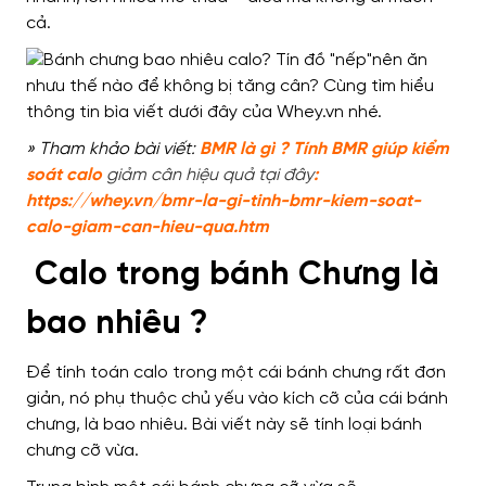
cả
.
» Tham khảo bài viết:
BMR là gì ? Tính BMR giúp kiểm
soát calo
giảm cân hiệu quả tại đây
:
https://whey.vn/bmr-la-gi-tinh-bmr-kiem-soat-
calo-giam-can-hieu-qua.htm
Calo trong bánh Chưng là
bao nhiêu ?
Để
tính toán calo trong một cái bánh chưng
rất đơn
giản
,
nó phụ thuộc chủ yếu vào
kích cỡ của cái bánh
chưng,
là bao nhiêu
. Bài viết này sẽ
tính loại
bánh
chưng cỡ vừa.