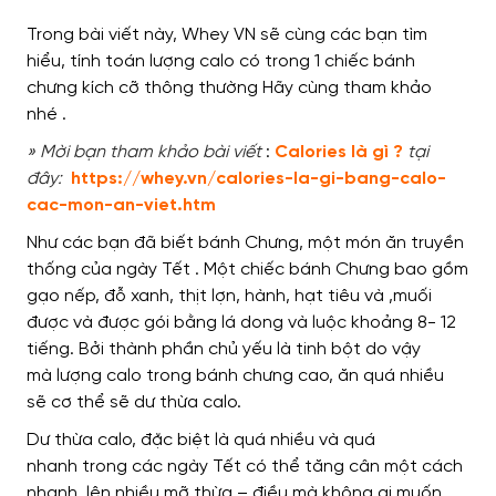
Trong bài viết này
, Whey VN sẽ
cùng các bạn tìm
hiểu,
tính toán lượng calo có trong 1 chiếc bánh
chưng kích cỡ thông thường
Hãy cùng tham khảo
nhé
.
» Mời bạn tham khảo bài viết
:
Calories là gì ?
tại
đây:
https://whey.vn/calories-la-gi-bang-calo-
cac-mon-an-viet.htm
Như các bạn đã biết
bánh Chưng,
một món ăn truyền
thống
của ngày Tết
.
Một chiếc
bánh Chưng bao gồm
gạo nếp, đỗ xanh, thịt lợn, hành, hạt tiêu và ,muối
được
và được gói bằng
lá dong và luộc
khoảng
8- 12
tiếng.
Bởi
thành phần chủ yếu là
tinh bột
do vậy
mà
lượng calo trong bánh chưng
cao
,
ăn quá nhiều
sẽ
cơ thể sẽ
dư thừa calo.
Dư thừa
calo,
đặc biệt là quá nhiều và quá
nhanh
trong các ngày Tết
có thể
tăng cân một cách
nhanh,
lên nhiều mỡ thừa
–
điều mà không ai muốn