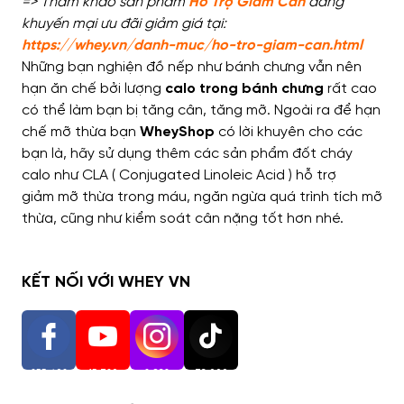
=> Tham khảo sản phẩm
Hỗ Trợ Giảm Cân
đang
khuyến mại ưu đãi giảm giá tại:
https://whey.vn/danh-muc/ho-tro-giam-can.html
Những bạn nghiện
đồ nếp như bánh chưng
vẫn nên
hạn ăn chế
bởi lượng
calo trong bánh chưng
rất cao
có thể làm bạn
bị tăng cân, tăng mỡ. Ngoài ra đ
ể hạn
chế mỡ thừa bạn
WheyShop
có lời khuyên cho các
bạn là, hãy sử dụng
thêm các sản phẩm
đốt cháy
calo
như CLA ( Conjugated Linoleic Acid )
hỗ trợ
giảm
mỡ thừa trong máu,
ngăn ngừa quá trình
tích mỡ
thừa,
cũng như
kiểm soát cân nặng tốt hơn nhé.
KẾT NỐI VỚI WHEY VN
255,402
15,720
2,938
73,000
Người Theo Dõi
Người Theo Dõi
Người Theo Dõi
Người Theo Dõi