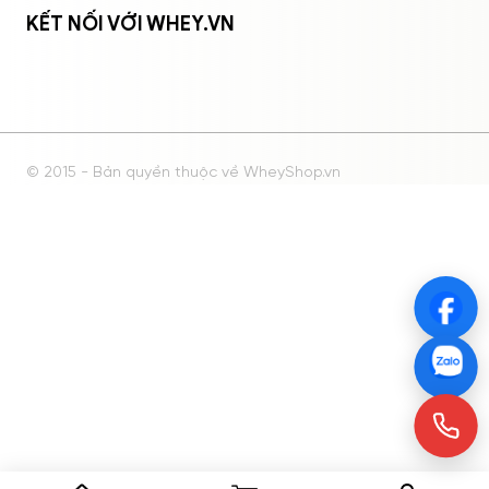
KẾT NỐI VỚI WHEY.VN
© 2015 - Bản quyền thuộc về WheyShop.vn