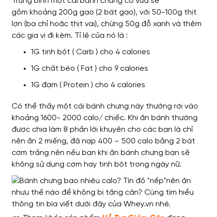
Trung bình
một cái bánh chưng cỡ vừa
sẽ
gồm
khoảng 200g gạo (2 bát gạo),
với
50-100g thịt
lợn (ba chỉ hoặc thịt vai),
chừng
50g đỗ xanh và thêm
các gia vị đi kèm.
Tỉ lệ của nó là
:
1G tinh bột ( Carb ) cho 4 calories
1G chất béo ( Fat ) cho 9 calories
1G đạm ( Protein ) cho 4 calories
Có thể thấy
một cái bánh chưng này thường rơi vào
khoảng 1600- 2000 calo/ chiếc.
Khi ăn bánh thường
được
chia làm 8 phần
lời khuyên cho các bạn là chỉ
nên
ăn 2 miếng,
đã nạp
400 – 500 calo
bằng
2 bát
cơm trắng nên nếu bạn
khi
ăn bánh chưng
bạn sẽ
không sử dụng
cơm hay tinh bột
trong ngày nữ
.