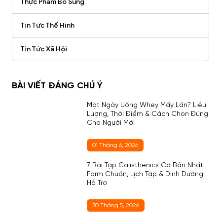
Thực Phẩm Bổ Sung
Tin Tức Thể Hình
Tin Tức Xã Hội
BÀI VIẾT ĐÁNG CHÚ Ý
Một Ngày Uống Whey Mấy Lần? Liều
Lượng, Thời Điểm & Cách Chọn Đúng
Cho Người Mới
01 Tháng 6, 2026
7 Bài Tập Calisthenics Cơ Bản Nhất:
Form Chuẩn, Lịch Tập & Dinh Dưỡng
Hỗ Trợ
30 Tháng 5, 2026