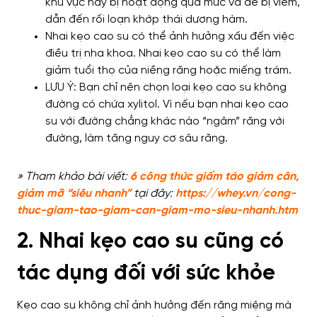
khu vực này bị hoạt động quá mức và dễ bị viêm,
dẫn đến rối loạn khớp thái dương hàm.
Nhai kẹo cao su có thể ảnh hưởng xấu đến việc
điều trị nha khoa. Nhai kẹo cao su có thể làm
giảm tuổi thọ của niềng răng hoặc miếng trám.
LƯU Ý: Bạn chỉ nên chọn loại kẹo cao su không
đường có chứa xylitol. Vì nếu bạn nhai kẹo cao
su với đường chẳng khác nào “ngâm” răng với
đường, làm tăng nguy cơ sâu răng.
» Tham khảo bài viết:
6 công thức giấm táo giảm cân,
giảm mỡ “siêu nhanh”
tại đây:
https://whey.vn/cong-
thuc-giam-tao-giam-can-giam-mo-sieu-nhanh.htm
2. Nhai kẹo cao su cũng có
tác dụng đối với sức khỏe
Kẹo cao su không chỉ ảnh hưởng đến răng miệng mà