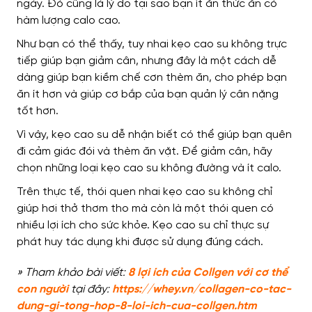
ngày. Đó cũng là lý do tại sao bạn ít ăn thức ăn có
hàm lượng calo cao.
Như bạn có thể thấy, tuy nhai kẹo cao su không trực
tiếp giúp bạn giảm cân, nhưng đây là một cách dễ
dàng giúp bạn kiềm chế cơn thèm ăn, cho phép bạn
ăn ít hơn và giúp cơ bắp của bạn quản lý cân nặng
tốt hơn.
Vì vậy, kẹo cao su dễ nhận biết có thể giúp bạn quên
đi cảm giác đói và thèm ăn vặt. Để giảm cân, hãy
chọn những loại kẹo cao su không đường và ít calo.
Trên thực tế, thói quen nhai kẹo cao su không chỉ
giúp hơi thở thơm tho mà còn là một thói quen có
nhiều lợi ích cho sức khỏe.
Kẹo cao su chỉ thực sự
phát huy tác dụng khi được sử dụng đúng cách.
» Tham khảo bài viết:
8 lợi ích của Collgen với cơ thể
con người
tại đây:
https://whey.vn/collagen-co-tac-
dung-gi-tong-hop-8-loi-ich-cua-collgen.htm