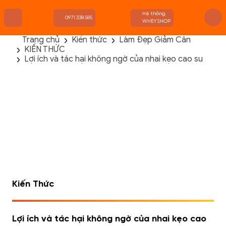
Hệ thống
0971.338.585
WHEYSHOP
Trang chủ
Kiến thức
Làm Đẹp Giảm Cân
KIẾN THỨC
TRANG CHỦ
Lợi ích và tác hại không ngờ của nhai kẹo cao su
FLASH SALE
THANH LÝ
DANH MỤC SẢN PHẨM
THƯƠNG HIỆU
KIẾN THỨC TẬP LUYỆN
HỆ THỐNG CỬA HÀNG
Kiến Thức
Lợi ích và tác hại không ngờ của nhai kẹo cao