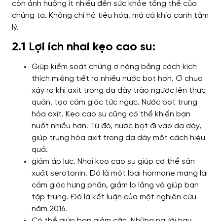
còn ảnh hưởng ít nhiều đến sức khỏe tổng thể của
chúng ta. Không chỉ hệ tiêu hóa, mà cả khía cạnh tâm
lý.
2.1 Lợi ích nhai kẹo cao su:
Giúp kiểm soát chứng ợ nóng bằng cách kích
thích miệng tiết ra nhiều nước bọt hơn. Ợ chua
xảy ra khi axit trong dạ dày trào ngược lên thực
quản, tạo cảm giác tức ngực. Nước bọt trung
hòa axit. Kẹo cao su cũng có thể khiến bạn
nuốt nhiều hơn. Từ đó, nước bọt đi vào dạ dày,
giúp trung hòa axit trong dạ dày một cách hiệu
quả.
giảm áp lực. Nhai kẹo cao su giúp cơ thể sản
xuất serotonin. Đó là một loại hormone mang lại
cảm giác hưng phấn, giảm lo lắng và giúp bạn
tập trung. Đó là kết luận của một nghiên cứu
năm 2016.
Có thể giúp bạn giảm cân. Những người hay