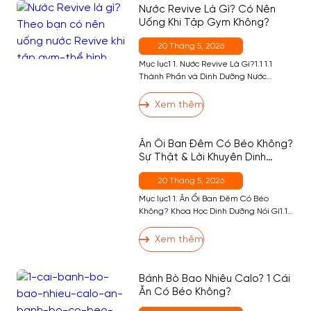
Kép / Ghế)2.5 Bài 5 — Plank2.6 Bài 6 —
Nước Revive Là Gì? Có Nên
[…]
Uống Khi Tập Gym Không?
20 Tháng 5, 2026
Mục lục1 1. Nước Revive Là Gì?1.1 1.1
Thành Phần và Dinh Dưỡng Nước
Revive1.2 1.2 Nước Revive Có Tốt
Không?1.3 1.3 Nước Revive Bao Nhiêu
Xem thêm
Calo?1.4 1.4 Uống Revive Có Béo
Không?2 2. Người Tập Gym Uống Nước
Revive Có Tốt Không?3 3. Tập Gym Nên
Ăn Ổi Ban Đêm Có Béo Không?
Thay Revive Bằng BCAA Không?4 4. Ai
Sự Thật & Lời Khuyên Dinh
Nên […]
Dưỡng
20 Tháng 5, 2026
Mục lục1 1. Ăn Ổi Ban Đêm Có Béo
Không? Khoa Học Dinh Dưỡng Nói Gì1.1
2 2. Lợi Ích Sức Khỏe Của Ổi — Đặc Biệt
Với Người Tập Gym3 3. Ăn Ổi Ban Đêm
Xem thêm
Có Tốt Không? — Thời Điểm Phù Hợp4
4. Ai Không Nên Ăn Ổi Ban Đêm?5 5.
Cách Ăn […]
Bánh Bò Bao Nhiêu Calo? 1 Cái
Ăn Có Béo Không?