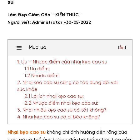
su
-
-
Làm Đẹp Giảm Cân
KIẾN THỨC
Người viết: Administrator -
30-05-2022
Mục lục
[
Ẩn
]
1. Ưu – Nhược điểm của nhai kẹo cao su
1.1 Ưu điểm:
1.2 Nhược điểm:
2. Nhai kẹo cao su cũng có tác dụng đối với
sức khỏe
2.1 Lợi ích nhai kẹo cao su:
2.2 Nhược điểm nhai kẹo cao su:
3. Nhai nhiều kẹo cao su có tốt không?
4. Nhai kẹo cao su có bị béo không?
Nhai kẹo cao su
không chỉ ảnh hưởng đến răng của
bạn, nó có thể ảnh hưởng đến hệ thống tiêu hóa của