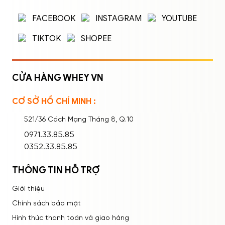
Nhập tên đăng nhập/email và mật khẩu để
FACEBOOK
INSTAGRAM
YOUTUBE
đăng nhập.
TIKTOK
SHOPEE
CỬA HÀNG WHEY VN
CƠ SỞ HỒ CHÍ MINH :
Ghi nhớ mật khẩu
Quên mật khẩu?
521/36 Cách Mạng Tháng 8, Q.10
ĐĂNG NHẬP
0971.33.85.85
0352.33.85.85
THÔNG TIN HỖ TRỢ
Giới thiệu
Chính sách bảo mật
Hình thức thanh toán và giao hàng