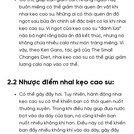
buồn miệng có thể giảm thói quen ăn vặt khi
nhai kẹo cao su. Những ai có thói quen ăn đồ
ngọt sau bữa ăn chính sẽ đặc biệt có lợi khi nhai
kẹo cao su. Vị ngọt của kẹo cao su “đánh lừa”
não bộ nghĩ rằng bữa ăn đã kết thúc, nhưng nó
không chứa nhiều calo như món tráng miệng. Vì
vậy, theo Keri Gans, tác giả của The Small
Changes Diet, nhai kẹo cao su có thể giúp giảm
lượng calo nạp vào cơ thể.
2.2 Nhược điểm nhai kẹo cao su:
Có thể gây đầy hơi. Tuy nhiên, hành động nhai
kẹo cao su có thể khiến bạn có thói quen nuốt
thường xuyên. Trong khi điều này giúp đưa nước
bọt vào dạ dày của bạn, nó cũng khiến bạn
nuốt nhiều không khí hơn. Điều này có thể khiến
bạn đẩy nhiều không khí vào dạ dày, gây đầy