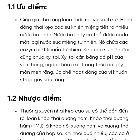
1.1 Ưu điểm:
Giúp giữ cho răng luôn tươi mới và sạch sẽ. Hành
động nhai kẹo cao su khiến miệng tiết ra nhiều
nước bọt hơn. Nước bọt này có thể được coi là
một loại nước súc miệng tự nhiên. Nó chứa các
enzym diệt khuẩn tự nhiên. Kẹo cao su hiện đại
cũng chứa xylitol. Xylitol cân bằng độ pH của
vòm họng, ngăn chặn axit trong thức ăn gây
mòn men răng, ức chế hoạt động của vi khuẩn
strep gây sâu răng.
1.2 Nhược điểm:
Thường xuyên nhai kẹo cao su có thể dẫn đến
rối loạn khớp thái dương hàm. Khớp thái dương
hàm (TMJ) là khớp nối xương hàm và xương thái
dương của hộp sọ. Khi nhai quá nhiều, các cơ ở