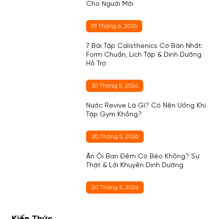
Cho Người Mới
01 Tháng 6, 2026
7 Bài Tập Calisthenics Cơ Bản Nhất:
Form Chuẩn, Lịch Tập & Dinh Dưỡng
Hỗ Trợ
30 Tháng 5, 2026
Nước Revive Là Gì? Có Nên Uống Khi
Tập Gym Không?
20 Tháng 5, 2026
Ăn Ổi Ban Đêm Có Béo Không? Sự
Thật & Lời Khuyên Dinh Dưỡng
20 Tháng 5, 2026