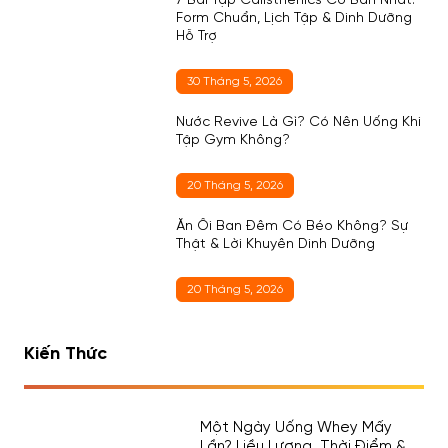
7 Bài Tập Calisthenics Cơ Bản Nhất:
Form Chuẩn, Lịch Tập & Dinh Dưỡng
Hỗ Trợ
30 Tháng 5, 2026
Nước Revive Là Gì? Có Nên Uống Khi
Tập Gym Không?
20 Tháng 5, 2026
Ăn Ổi Ban Đêm Có Béo Không? Sự
Thật & Lời Khuyên Dinh Dưỡng
20 Tháng 5, 2026
Kiến Thức
Một Ngày Uống Whey Mấy
Lần? Liều Lượng, Thời Điểm &