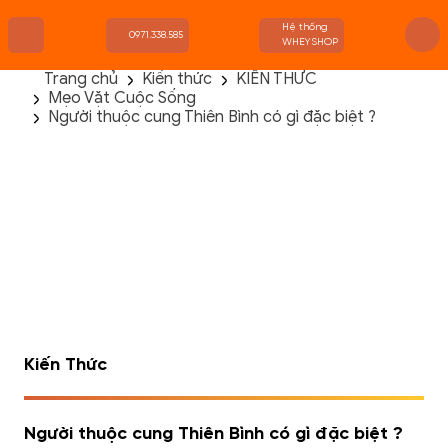
Hệ thống
0971.338.585
WHEYSHOP
Trang chủ
Kiến thức
KIẾN THỨC
Mẹo Vặt Cuộc Sống
TRANG CHỦ
Người thuộc cung Thiên Bình có gì đặc biệt ?
FLASH SALE
THANH LÝ
DANH MỤC SẢN PHẨM
THƯƠNG HIỆU
KIẾN THỨC TẬP LUYỆN
HỆ THỐNG CỬA HÀNG
Kiến Thức
Người thuộc cung Thiên Bình có gì đặc biệt ?