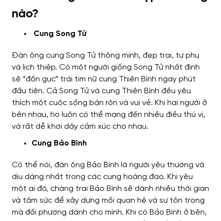
nào?
Cung Song Tử
Đàn ông cung Song Tử thông minh, đẹp trai, tự phụ
và lịch thiệp. Có một người giống Song Tử nhất định
sẽ “đốn gục” trái tim nữ cung Thiên Bình ngay phút
đầu tiên. Cả Song Tử và cung Thiên Bình đều yêu
thích một cuộc sống bận rộn và vui vẻ. Khi hai người ở
bên nhau, họ luôn có thể mang đến nhiều điều thú vị,
và rất dễ khơi dậy cảm xúc cho nhau.
Cung Bảo Bình
Có thể nói, đàn ông Bảo Bình là người yêu thương và
dịu dàng nhất trong các cung hoàng đạo. Khi yêu
một ai đó, chàng trai Bảo Bình sẽ dành nhiều thời gian
và tâm sức để xây dựng mối quan hệ và sự tôn trọng
mà đối phương dành cho mình. Khi có Bảo Bình ở bên,