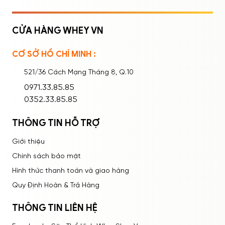
CỬA HÀNG WHEY VN
CƠ SỞ HỒ CHÍ MINH :
Ghi nhớ mật khẩu
Quên mật khẩu?
521/36 Cách Mạng Tháng 8, Q.10
ĐĂNG NHẬP
0971.33.85.85
0352.33.85.85
THÔNG TIN HỖ TRỢ
Giới thiệu
Chính sách bảo mật
Hình thức thanh toán và giao hàng
Quy Định Hoàn & Trả Hàng
THÔNG TIN LIÊN HỆ