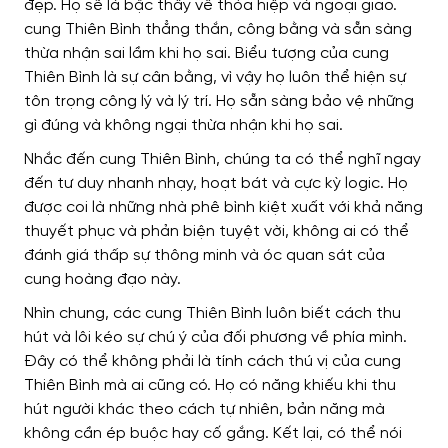
đẹp. Họ sẽ là bậc thầy về thỏa hiệp và ngoại giao.
cung Thiên Bình thẳng thắn, công bằng và sẵn sàng
thừa nhận sai lầm khi họ sai. Biểu tượng của cung
Thiên Bình là sự cân bằng, vì vậy họ luôn thể hiện sự
tôn trọng công lý và lý trí. Họ sẵn sàng bảo vệ những
gì đúng và không ngại thừa nhận khi họ sai.
Nhắc đến cung Thiên Bình, chúng ta có thể nghĩ ngay
đến tư duy nhanh nhạy, hoạt bát và cực kỳ logic. Họ
được coi là những nhà phê bình kiệt xuất với khả năng
thuyết phục và phản biện tuyệt vời, không ai có thể
đánh giá thấp sự thông minh và óc quan sát của
cung hoàng đạo này.
Nhìn chung, các cung Thiên Bình luôn biết cách thu
hút và lôi kéo sự chú ý của đối phương về phía mình.
Đây có thể không phải là tính cách thú vị của cung
Thiên Bình mà ai cũng có. Họ có năng khiếu khi thu
hút người khác theo cách tự nhiên, bản năng mà
không cần ép buộc hay cố gắng. Kết lại, có thể nói