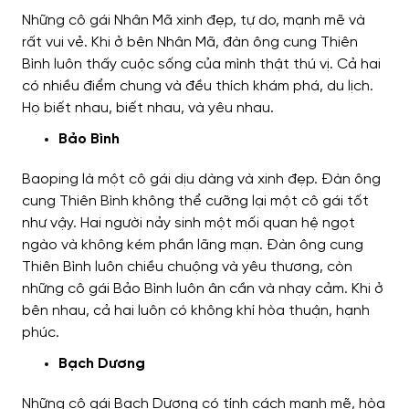
Những cô gái Nhân Mã xinh đẹp, tự do, mạnh mẽ và
rất vui vẻ. Khi ở bên Nhân Mã, đàn ông cung Thiên
Bình luôn thấy cuộc sống của mình thật thú vị. Cả hai
có nhiều điểm chung và đều thích khám phá, du lịch.
Họ biết nhau, biết nhau, và yêu nhau.
Bảo Bình
Baoping là một cô gái dịu dàng và xinh đẹp. Đàn ông
cung Thiên Bình không thể cưỡng lại một cô gái tốt
như vậy. Hai người nảy sinh một mối quan hệ ngọt
ngào và không kém phần lãng mạn. Đàn ông cung
Thiên Bình luôn chiều chuộng và yêu thương, còn
những cô gái Bảo Bình luôn ân cần và nhạy cảm. Khi ở
bên nhau, cả hai luôn có không khí hòa thuận, hạnh
phúc.
Bạch Dương
Những cô gái Bạch Dương có tính cách mạnh mẽ, hòa