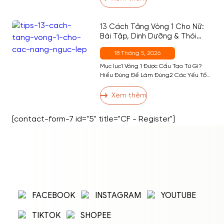
Ăn Bánh Bò Có Tốt Không?4 4. Bánh Bò
Bao Nhiêu Calo? Bảng Calo Đầy Đủ
Theo Khẩu Phần5 5. Ăn Bánh Bò […]
13 Cách Tăng Vòng 1 Cho Nữ:
Bài Tập, Dinh Dưỡng & Thói
Quen Hiệu Quả Nhất
18 Tháng 5, 2026
Mục lục1 Vòng 1 Được Cấu Tạo Từ Gì?
Hiểu Đúng Để Làm Đúng2 Các Yếu Tố
Ảnh Hưởng Đến Kích Thước Vòng 13 13
Cách Tăng Vòng 1 Hiệu Quả3.1 Nhóm 1:
Xem thêm
Bài Tập Phát Triển Cơ Ngực3.2 Nhóm 2:
Dinh Dưỡng Hỗ Trợ Tăng Vòng 13.3
[contact-form-7 id="5" title="CF - Register"]
Nhóm 3: Thói Quen và Kỹ Thuật […]
ĐĂNG NHẬP
ĐĂNG KÝ
Nhập tên đăng nhập/email và mật khẩu để
FACEBOOK
INSTAGRAM
YOUTUBE
đăng nhập.
TIKTOK
SHOPEE