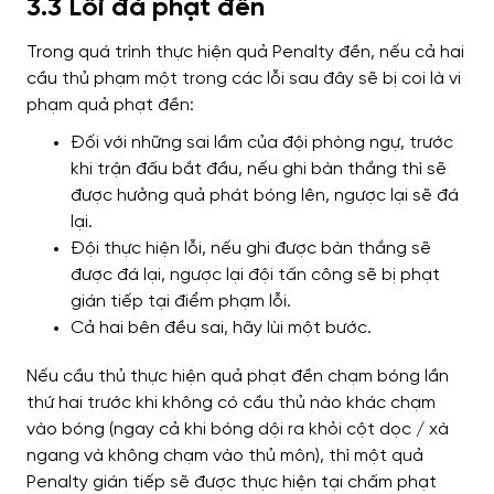
3.3 Lỗi đá phạt đền
Trong quá trình thực hiện quả Penalty đền, nếu cả hai
cầu thủ phạm một trong các lỗi sau đây sẽ bị coi là vi
phạm quả phạt đền:
Đối với những sai lầm của đội phòng ngự, trước
khi trận đấu bắt đầu, nếu ghi bàn thắng thì sẽ
được hưởng quả phát bóng lên, ngược lại sẽ đá
lại.
Đội thực hiện lỗi, nếu ghi được bàn thắng sẽ
được đá lại, ngược lại đội tấn công sẽ bị phạt
gián tiếp tại điểm phạm lỗi.
Cả hai bên đều sai, hãy lùi một bước.
Nếu cầu thủ thực hiện quả phạt đền chạm bóng lần
thứ hai trước khi không có cầu thủ nào khác chạm
vào bóng (ngay cả khi bóng dội ra khỏi cột dọc / xà
ngang và không chạm vào thủ môn), thì một quả
Penalty gián tiếp sẽ được thực hiện tại chấm phạt