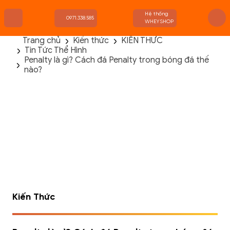
Hệ thống
0971.338.585
WHEYSHOP
Trang chủ
Kiến thức
KIẾN THỨC
Tin Tức Thể Hình
TRANG CHỦ
Penalty là gì? Cách đá Penalty trong bóng đá thế
FLASH SALE
nào?
THANH LÝ
DANH MỤC SẢN PHẨM
THƯƠNG HIỆU
KIẾN THỨC TẬP LUYỆN
HỆ THỐNG CỬA HÀNG
Kiến Thức