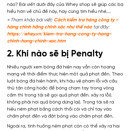
» Tham khảo bài viết:
Cách kiểm tra hàng công ty –
hàng chính hãng chính xác như thế nào
tại đây:
https://whey.vn/kiem-tra-hang-cong-ty-hang-
chinh-hang-chinh-xac.htm
2. Khi nào sẽ bị Penalty
Nhiều người xem bóng đá hiện nay vẫn còn hoang
mang về thời điểm thực hiện một quả phạt đền. Theo
luật bóng đá hiện hành, khi hậu vệ phạm lỗi với cầu
thủ tấn công hoặc để bóng chạm tay trong vòng
cấm thì trọng tài sẽ gọi quả phạt đền. xảy ra lỗi).
không phải nơi quả bóng dừng lại). Trọng tài sẽ ra
hiệu ném phạt bằng cách thổi còi và chỉ tay vào
chấm phạt đền và đặt bóng vào chấm phạt đền.
Ngoài ra, tình huống ném phạt còn có thể xảy ra hai