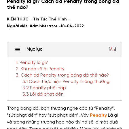
Penalty là gì? Cách đá Penalty trong bóng đá
thế nào?
-
-
KIẾN THỨC
Tin Tức Thể Hình
Người viết: Administrator -
18-04-2022
Mục lục
[
Ẩn
]
1. Penalty là gì?
2. Khi nào sẽ bị Penalty
3. Cách đá Penalty trong bóng đá thế nào?
3.1 Cách thực hiện Penalty thông thường
3.2 Penalty phối hợp
3.3 Lỗi đá phạt đền
Trong bóng đá, bạn thường nghe các từ “Penalty”,
“sút phạt đền” hay “sút phạt đền”. Vậy
Penalty
Là gì
và trong những trường hợp nào thì nó sẽ là một quả