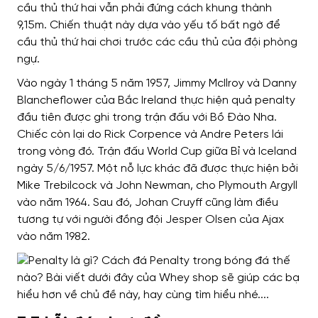
cầu thủ thứ hai vẫn phải đứng cách khung thành
9,15m. Chiến thuật này dựa vào yếu tố bất ngờ để
cầu thủ thứ hai chơi trước các cầu thủ của đội phòng
ngự.
Vào ngày 1 tháng 5 năm 1957, Jimmy McIlroy và Danny
Blancheflower của Bắc Ireland thực hiện quả penalty
đầu tiên được ghi trong trận đấu với Bồ Đào Nha.
Chiếc còn lại do Rick Corpence và Andre Peters lái
trong vòng đó. Trận đấu World Cup giữa Bỉ và Iceland
ngày 5/6/1957. Một nỗ lực khác đã được thực hiện bởi
Mike Trebilcock và John Newman, cho Plymouth Argyll
vào năm 1964. Sau đó, Johan Cruyff cũng làm điều
tương tự với người đồng đội Jesper Olsen của Ajax
vào năm 1982.