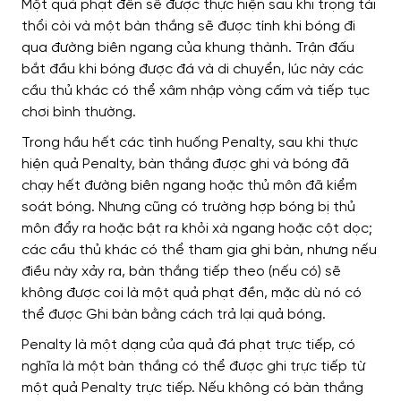
Một quả phạt đền sẽ được thực hiện sau khi trọng tài
thổi còi và một bàn thắng sẽ được tính khi bóng đi
qua đường biên ngang của khung thành. Trận đấu
bắt đầu khi bóng được đá và di chuyển, lúc này các
cầu thủ khác có thể xâm nhập vòng cấm và tiếp tục
chơi bình thường.
Trong hầu hết các tình huống Penalty, sau khi thực
hiện quả Penalty, bàn thắng được ghi và bóng đã
chạy hết đường biên ngang hoặc thủ môn đã kiểm
soát bóng. Nhưng cũng có trường hợp bóng bị thủ
môn đẩy ra hoặc bật ra khỏi xà ngang hoặc cột dọc;
các cầu thủ khác có thể tham gia ghi bàn, nhưng nếu
điều này xảy ra, bàn thắng tiếp theo (nếu có) sẽ
không được coi là một quả phạt đền, mặc dù nó có
thể được Ghi bàn bằng cách trả lại quả bóng.
Penalty là một dạng của quả đá phạt trực tiếp, có
nghĩa là một bàn thắng có thể được ghi trực tiếp từ
một quả Penalty trực tiếp. Nếu không có bàn thắng