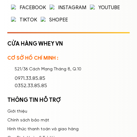
Nhập tên đăng nhập/email và mật khẩu để
FACEBOOK
INSTAGRAM
YOUTUBE
đăng nhập.
TIKTOK
SHOPEE
CỬA HÀNG WHEY VN
CƠ SỞ HỒ CHÍ MINH :
Ghi nhớ mật khẩu
Quên mật khẩu?
521/36 Cách Mạng Tháng 8, Q.10
ĐĂNG NHẬP
0971.33.85.85
0352.33.85.85
THÔNG TIN HỖ TRỢ
Giới thiệu
Chính sách bảo mật
Hình thức thanh toán và giao hàng