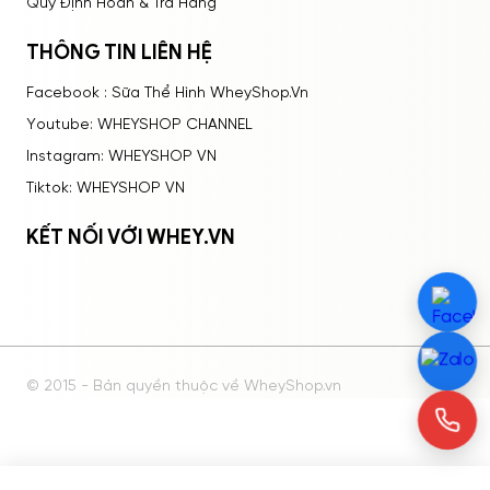
Quy Định Hoàn & Trả Hàng
THÔNG TIN LIÊN HỆ
Facebook : Sữa Thể Hình WheyShop.Vn
Youtube: WHEYSHOP CHANNEL
Instagram: WHEYSHOP VN
Tiktok: WHEYSHOP VN
KẾT NỐI VỚI WHEY.VN
© 2015 - Bản quyền thuộc về WheyShop.vn