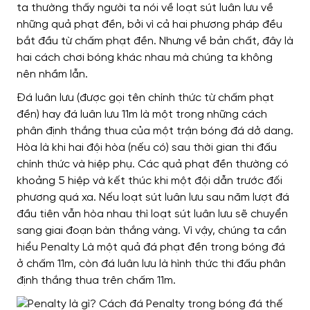
ta thường thấy người ta nói về loạt sút luân lưu về
những quả phạt đền, bởi vì cả hai phương pháp đều
bắt đầu từ chấm phạt đền. Nhưng về bản chất, đây là
hai cách chơi bóng khác nhau mà chúng ta không
nên nhầm lẫn.
Đá luân lưu (được gọi tên chính thức từ chấm phạt
đền) hay đá luân lưu 11m là một trong những cách
phân định thắng thua của một trận bóng đá dở dang.
Hòa là khi hai đội hòa (nếu có) sau thời gian thi đấu
chính thức và hiệp phụ. Các quả phạt đền thường có
khoảng 5 hiệp và kết thúc khi một đội dẫn trước đối
phương quá xa. Nếu loạt sút luân lưu sau năm lượt đá
đầu tiên vẫn hòa nhau thì loạt sút luân lưu sẽ chuyển
sang giai đoạn bàn thắng vàng.
Vì vậy, chúng ta cần
hiểu Penalty Là một quả đá phạt đền trong bóng đá
ở chấm 11m, còn đá luân lưu là hình thức thi đấu phân
định thắng thua trên chấm 11m.