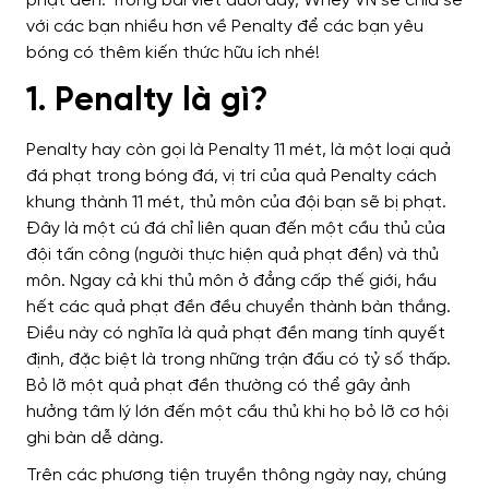
phạt đền. Trong bài viết dưới đây, Whey VN sẽ chia sẻ
với các bạn nhiều hơn về Penalty để các bạn yêu
bóng có thêm kiến thức hữu ích nhé!
1. Penalty là gì?
Penalty hay còn gọi là Penalty 11 mét, là một loại quả
đá phạt trong bóng đá, vị trí của quả Penalty cách
khung thành 11 mét, thủ môn của đội bạn sẽ bị phạt.
Đây là một cú đá chỉ liên quan đến một cầu thủ của
đội tấn công (người thực hiện quả phạt đền) và thủ
môn. Ngay cả khi thủ môn ở đẳng cấp thế giới, hầu
hết các quả phạt đền đều chuyển thành bàn thắng.
Điều này có nghĩa là quả phạt đền mang tính quyết
định, đặc biệt là trong những trận đấu có tỷ số thấp.
Bỏ lỡ một quả phạt đền thường có thể gây ảnh
hưởng tâm lý lớn đến một cầu thủ khi họ bỏ lỡ cơ hội
ghi bàn dễ dàng.
Trên các phương tiện truyền thông ngày nay, chúng