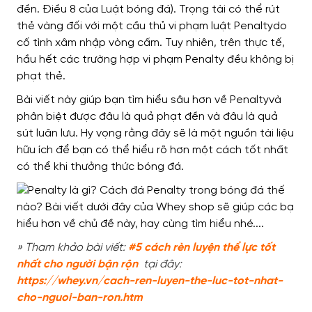
đền. Điều 8 của Luật bóng đá).
Trọng tài có thể rút
thẻ vàng đối với một cầu thủ vi phạm luật Penaltydo
cố tình xâm nhập vòng cấm. Tuy nhiên, trên thực tế,
hầu hết các trường hợp vi phạm Penalty đều không bị
phạt thẻ.
Bài viết này giúp bạn tìm hiểu sâu hơn về Penaltyvà
phân biệt được đâu là quả phạt đền và đâu là quả
sút luân lưu. Hy vọng rằng đây sẽ là một nguồn tài liệu
hữu ích để bạn có thể hiểu rõ hơn một cách tốt nhất
có thể khi thưởng thức bóng đá.
» Tham khảo bài viết:
#5 cách rèn luyện thể lực tốt
nhất cho người bận rộn
tại đây:
https://whey.vn/cach-ren-luyen-the-luc-tot-nhat-
cho-nguoi-ban-ron.htm