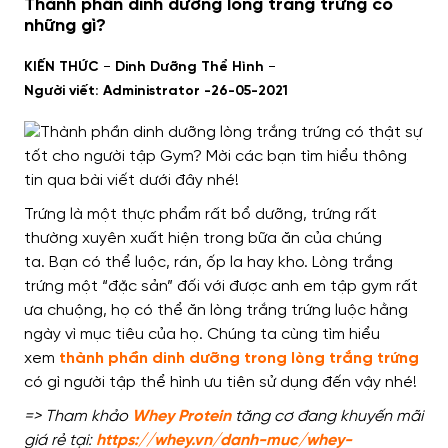
Thành phần dinh dưỡng lòng trắng trứng có
những gì?
-
-
KIẾN THỨC
Dinh Dưỡng Thể Hình
Người viết: Administrator -
26-05-2021
Trứng là một thực phẩm
rất bổ dưỡng
,
trứng rất
thường xuyên xuất hiện trong bữa ăn của chúng
ta
.
Bạn có thể
luộc, rán, ốp la hay kho. Lòng trắng
trứng
một “đặc sản” đối với
được anh em tập gym
rất
ưa chuộng
,
họ có thể
ăn lòng trắng trứng luộc
hằng
ngày
vì mục tiêu của họ.
Chúng ta cùng tìm hiểu
xem
thành phần dinh dưỡng trong lòng trắng trứng
có gì
người tập thể hình ưu tiên
sử dụng đến vậy nhé!
=> Tham khảo
Whey Protein
tăng cơ đang khuyến mãi
giá rẻ tại:
https://whey.vn/danh-muc/whey-