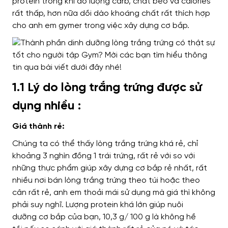
protein
trong khi đó
lượng carb, chất béo và calories
rất thấp,
hơn nữa
dồi dào khoáng chất
rất thích hợp
cho anh em
gymer trong việc xây dựng cơ bắp.
1.1 Lý do lòng trắng trứng được sử
dụng nhiều :
Giá thành rẻ:
Chúng ta có thể thấy
lòng trắng trứng khá rẻ, chỉ
khoảng 3 nghìn đồng 1 trái trứng,
rất rẻ với
so với
những thực phẩm giúp xây dựng cơ bắp rẻ nhất,
rất
nhiều nơi bán
lòng trắng trứng theo túi hoặc theo
cân rất rẻ,
anh em thoải mái sử dụng
mà giá thì không
phải suy nghĩ. Lượng protein khá lớn
giúp nuôi
dưỡng
cơ bắp của bạn, 10,3 g/ 100 g là
không hề