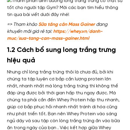
=> Tham khảo
Sữa tăng cân Mass Gainer
đang
khuyến mãi giá rẻ tại:
https://whey.vn/danh-
muc/sua-tang-can-mass-gainer.html
1.2 Cách bổ sung long trắng trưng
hiệu quả
Nhưng chỉ lòng trắng trứng thôi
là chưa đủ
, bởi khi
chúng ta tập luyện
cơ bắp cần
lượng protein lớn
nhất, nhanh nhất
mà
lòng trắng trứng
thì không thể
đáp ứng được bởi thời gian
hấp thu ngay được.
Mà
chúng ta phải cần đến
Whey Protein hấp thu nhanh,
giúp cơ bắp
phục hồi nhanh nhất
tránh dị hóa
cũng
như
phát triển tốt.
Bạn nên
Whey Protein
vào
sáng
ngủ dậy và sau tập
còn
lòng trắng trứng
ăn vào
bữa
ăn
trong ngày của bạn
. Việc kết hợp giữa Whey