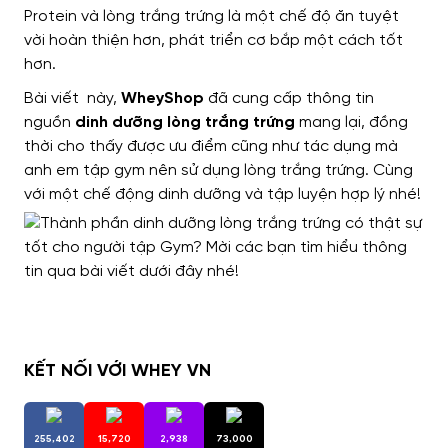
Protein và lòng trắng trứng
là một chế độ ăn tuyệt
vời
hoàn thiện hơn
, phát triển cơ bắp một cách tốt
hơn.
Bài viết này,
WheyShop
đã cung cấp
thông tin
nguồn
dinh dưỡng lòng trắng trứng
mang lại,
đồng
thời
cho thấy được
ưu điểm cũng như tác dụng
mà
anh em tập gym nên sử dụng lòng trắng trứng. Cùng
với một chế động dinh dưỡng và tập luyện hợp lý nhé!
KẾT NỐI VỚI WHEY VN
255,402
15,720
2,938
73,000