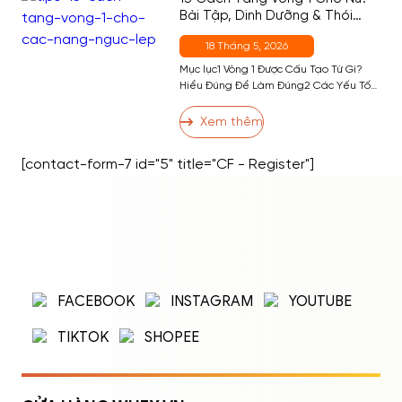
Bài Tập, Dinh Dưỡng & Thói
Quen Hiệu Quả Nhất
18 Tháng 5, 2026
Mục lục1 Vòng 1 Được Cấu Tạo Từ Gì?
Hiểu Đúng Để Làm Đúng2 Các Yếu Tố
Ảnh Hưởng Đến Kích Thước Vòng 13 13
Cách Tăng Vòng 1 Hiệu Quả3.1 Nhóm 1:
Xem thêm
Bài Tập Phát Triển Cơ Ngực3.2 Nhóm 2:
Dinh Dưỡng Hỗ Trợ Tăng Vòng 13.3
[contact-form-7 id="5" title="CF - Register"]
Nhóm 3: Thói Quen và Kỹ Thuật […]
ĐĂNG NHẬP
ĐĂNG KÝ
Nhập tên đăng nhập/email và mật khẩu để
FACEBOOK
INSTAGRAM
YOUTUBE
đăng nhập.
TIKTOK
SHOPEE