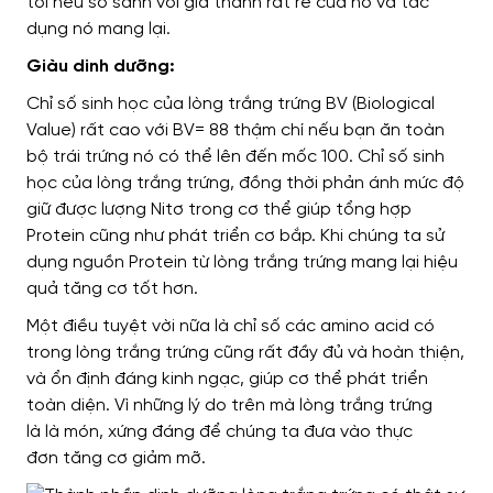
tồi
nếu so sánh với giá thành rất rẻ
của nó và tác
dụng
nó mang lại.
Giàu dinh dưỡng:
Chỉ số sinh học của lòng trắng trứng BV (Biological
Value)
rất cao
với BV= 88
thậm chí nếu
bạn ăn toàn
bộ trái trứng
nó có thể lên đến
mốc 100. Chỉ số sinh
học của lòng trắng trứng,
đồng thời
phản ánh mức độ
giữ được lượng Nitơ
trong
cơ thể giúp tổng hợp
Protein
cũng như
phát triển cơ bắp. Khi chúng ta sử
dụng nguồn Protein từ lòng trắng trứng
mang lại hiệu
quả
tăng cơ tốt hơn.
Một điều tuyệt vời nữa là
chỉ số các amino acid có
trong lòng trắng trứng
cũng rất
đầy đủ và hoàn thiện,
và
ổn định
đáng kinh ngạc,
giúp cơ thể
phát triển
toàn diện. Vì những lý do
trên
mà lòng trắng trứng
là
là món
, xứng đáng
để chúng ta đưa vào
thực
đơn
tăng cơ giảm mỡ.