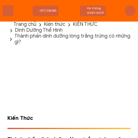
Hệ thống
0971.338.585
WHEYSHOP
Trang chủ
Kiến thức
KIẾN THỨC
Dinh Dưỡng Thể Hình
TRANG CHỦ
Thành phần dinh dưỡng lòng trắng trứng có những
FLASH SALE
gì?
THANH LÝ
DANH MỤC SẢN PHẨM
THƯƠNG HIỆU
KIẾN THỨC TẬP LUYỆN
HỆ THỐNG CỬA HÀNG
Kiến Thức