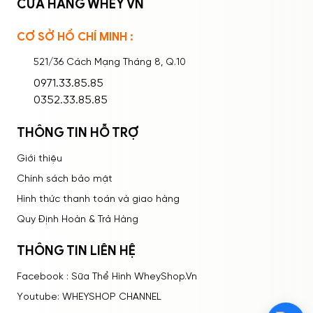
CỬA HÀNG WHEY VN
CƠ SỞ HỒ CHÍ MINH :
Ghi nhớ mật khẩu
Quên mật khẩu?
521/36 Cách Mạng Tháng 8, Q.10
ĐĂNG NHẬP
0971.33.85.85
0352.33.85.85
THÔNG TIN HỖ TRỢ
Giới thiệu
Chính sách bảo mật
Hình thức thanh toán và giao hàng
Quy Định Hoàn & Trả Hàng
THÔNG TIN LIÊN HỆ
Facebook : Sữa Thể Hình WheyShop.Vn
Youtube: WHEYSHOP CHANNEL