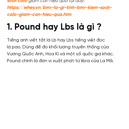
soát calo
giảm cân hiệu quả tại đây
:
https://whey.vn/bmr-la-gi-tinh-bmr-kiem-soat-
calo-giam-can-hieu-qua.htm
1. Pound hay Lbs là gì ?
Tiếng anh viết tắt là
Lb hay Lbs
tiếng việt đọc
là
pao.
Dùng để
đo khối lượng truyền thống của
Vương Quốc Anh, Hoa Kì
và
một số quốc gia khác.
Pound
chính là đơn vị xuất phát từ
libra của La Mã.