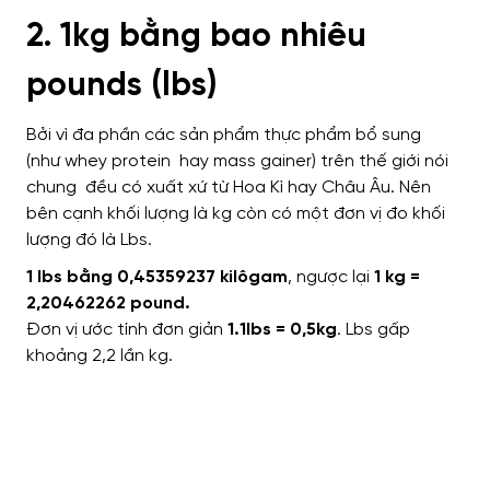
2. 1kg bằng bao nhiêu
pounds (lbs)
Bởi vì đa phần các sản phẩm thực phẩm bổ sung
(như whey protein hay mass gainer) trên thế giới nói
chung đều có xuất xứ từ Hoa Kì hay Châu Âu. Nên
bên cạnh khối lượng là kg còn có một đơn vị đo khối
lượng đó là Lbs.
1 lbs bằng 0,45359237 kilôgam
, ngược lại
1 kg =
2,20462262 pound.
Đơn vị ước tính đơn giản
1.1lbs = 0,5kg
. Lbs gấp
khoảng 2,2 lần kg.