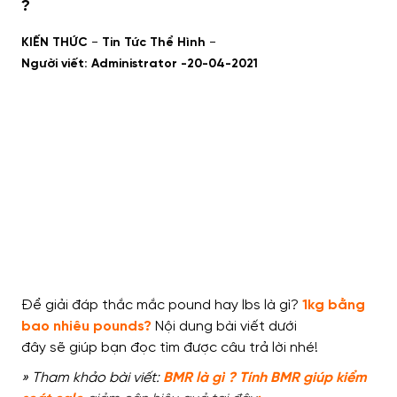
?
-
-
KIẾN THỨC
Tin Tức Thể Hình
Người viết: Administrator -
20-04-2021
Để giải đáp
thắc mắc
pound hay lbs là gì?
1kg bằng
bao nhiêu pounds?
Nội dung bài viết dưới
đây
sẽ
giúp bạn đọc tìm được câu trả lời
nhé!
» Tham khảo bài viết:
BMR là gì ? Tính BMR giúp kiểm