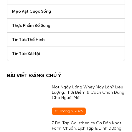
Mẹo Vặt Cuộc Sống
Thực Phẩm Bổ Sung
Tin Tức Thể Hình
Tin Tức Xã Hội
BÀI VIẾT ĐÁNG CHÚ Ý
Một Ngày Uống Whey Mấy Lần? Liều
Lượng, Thời Điểm & Cách Chọn Đúng
Cho Người Mới
01 Tháng 6, 2026
7 Bài Tập Calisthenics Cơ Bản Nhất:
Form Chuẩn, Lịch Tập & Dinh Dưỡng