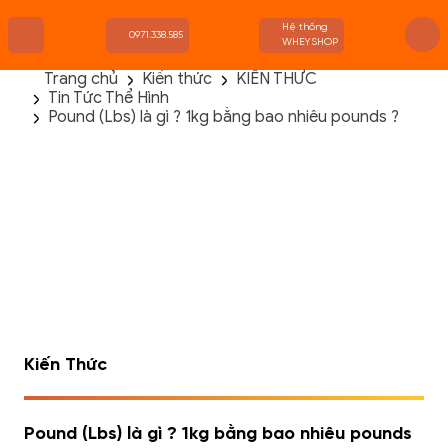
Hệ thống
0971.338.585
WHEYSHOP
Trang chủ
Kiến thức
KIẾN THỨC
Tin Tức Thể Hình
TRANG CHỦ
Pound (Lbs) là gì ? 1kg bằng bao nhiêu pounds ?
FLASH SALE
THANH LÝ
DANH MỤC SẢN PHẨM
THƯƠNG HIỆU
KIẾN THỨC TẬP LUYỆN
HỆ THỐNG CỬA HÀNG
Kiến Thức
Pound (Lbs) là gì ? 1kg bằng bao nhiêu pounds