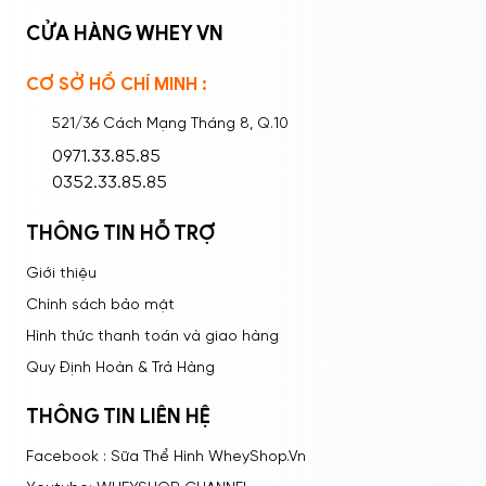
CỬA HÀNG WHEY VN
CƠ SỞ HỒ CHÍ MINH :
Ghi nhớ mật khẩu
Quên mật khẩu?
521/36 Cách Mạng Tháng 8, Q.10
ĐĂNG NHẬP
0971.33.85.85
0352.33.85.85
THÔNG TIN HỖ TRỢ
Giới thiệu
Chính sách bảo mật
Hình thức thanh toán và giao hàng
Quy Định Hoàn & Trả Hàng
THÔNG TIN LIÊN HỆ
Facebook : Sữa Thể Hình WheyShop.Vn