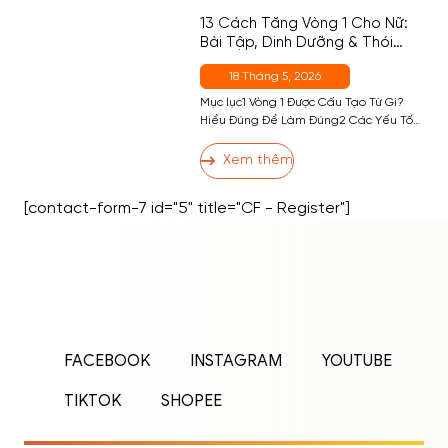
Theo Khẩu Phần5 5. Ăn Bánh Bò […]
13 Cách Tăng Vòng 1 Cho Nữ:
Bài Tập, Dinh Dưỡng & Thói
Quen Hiệu Quả Nhất
18 Tháng 5, 2026
Mục lục1 Vòng 1 Được Cấu Tạo Từ Gì?
Hiểu Đúng Để Làm Đúng2 Các Yếu Tố
Ảnh Hưởng Đến Kích Thước Vòng 13 13
Cách Tăng Vòng 1 Hiệu Quả3.1 Nhóm 1:
Xem thêm
Bài Tập Phát Triển Cơ Ngực3.2 Nhóm 2:
Dinh Dưỡng Hỗ Trợ Tăng Vòng 13.3
[contact-form-7 id="5" title="CF - Register"]
Nhóm 3: Thói Quen và Kỹ Thuật […]
ĐĂNG NHẬP
ĐĂNG KÝ
Nhập tên đăng nhập/email và mật khẩu để
FACEBOOK
INSTAGRAM
YOUTUBE
đăng nhập.
TIKTOK
SHOPEE