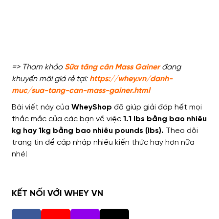
=> Tham khảo
Sữa tăng cân Mass Gainer
đang
khuyến mãi giá rẻ tại:
https://whey.vn/danh-
muc/sua-tang-can-mass-gainer.html
Bài viết này của
WheyShop
đã giúp giải đáp hết mọi
thắc mắc của các bạn về việc
1.1 lbs bằng bao nhiêu
kg hay 1kg bằng bao nhiêu pounds (lbs).
Theo dõi
trang tin để cập nhập nhiều kiến thức hay hơn nữa
nhé!
KẾT NỐI VỚI WHEY VN