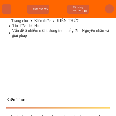
Hệ thống
0971.338.585
WHEYSHOP
Trang chủ
Kiến thức
KIẾN THỨC
Tin Tức Thể Hình
TRANG CHỦ
Vấn đề ô nhiễm môi trường trên thế giới – Nguyên nhân và
FLASH SALE
giải pháp
THANH LÝ
DANH MỤC SẢN PHẨM
THƯƠNG HIỆU
KIẾN THỨC TẬP LUYỆN
HỆ THỐNG CỬA HÀNG
Kiến Thức