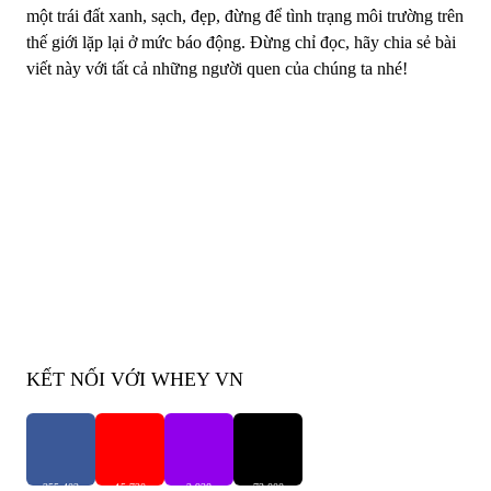
một trái đất xanh, sạch, đẹp, đừng để tình trạng môi trường trên
thế giới lặp lại ở mức báo động. Đừng chỉ đọc, hãy chia sẻ bài
viết này với tất cả những người quen của chúng ta nhé!
KẾT NỐI VỚI WHEY VN
255,402
15,720
2,938
73,000