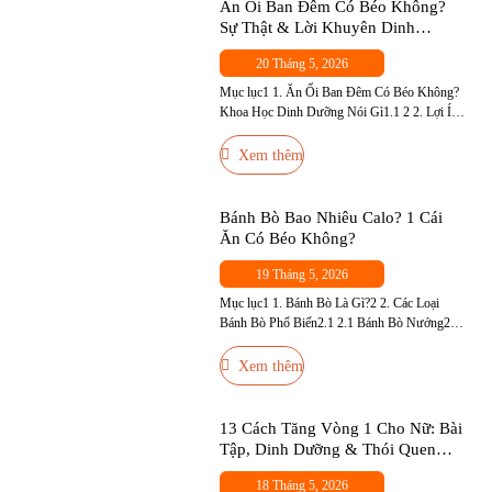
Nên Thay Revive Bằng BCAA Không?4 4. Ai
Ăn Ổi Ban Đêm Có Béo Không?
Nên […]
Sự Thật & Lời Khuyên Dinh
Dưỡng
20 Tháng 5, 2026
Mục lục1 1. Ăn Ổi Ban Đêm Có Béo Không?
Khoa Học Dinh Dưỡng Nói Gì1.1 2 2. Lợi Ích
Sức Khỏe Của Ổi — Đặc Biệt Với Người Tập
Gym3 3. Ăn Ổi Ban Đêm Có Tốt Không? —
Xem thêm
Thời Điểm Phù Hợp4 4. Ai Không Nên Ăn Ổi
Ban Đêm?5 5. Cách Ăn […]
Bánh Bò Bao Nhiêu Calo? 1 Cái
Ăn Có Béo Không?
19 Tháng 5, 2026
Mục lục1 1. Bánh Bò Là Gì?2 2. Các Loại
Bánh Bò Phổ Biến2.1 2.1 Bánh Bò Nướng2.2
2.2 Bánh Bò Hấp2.3 2.3 Bánh Bò Sữa
Nướng2.4 2.4 Bánh Bò Dừa3 3. Ăn Bánh Bò
Xem thêm
Có Tốt Không?4 4. Bánh Bò Bao Nhiêu Calo?
Bảng Calo Đầy Đủ Theo Khẩu Phần5 5. Ăn
Bánh Bò […]
13 Cách Tăng Vòng 1 Cho Nữ: Bài
Tập, Dinh Dưỡng & Thói Quen
Hiệu Quả Nhất
18 Tháng 5, 2026