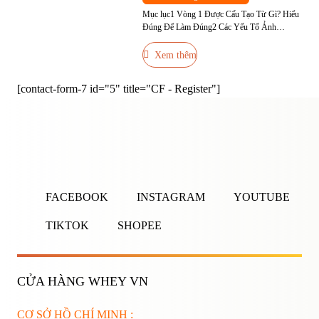
Mục lục1 Vòng 1 Được Cấu Tạo Từ Gì? Hiểu
Đúng Để Làm Đúng2 Các Yếu Tố Ảnh
Hưởng Đến Kích Thước Vòng 13 13 Cách
Tăng Vòng 1 Hiệu Quả3.1 Nhóm 1: Bài Tập
Xem thêm
Phát Triển Cơ Ngực3.2 Nhóm 2: Dinh Dưỡng
Hỗ Trợ Tăng Vòng 13.3 Nhóm 3: Thói Quen
[contact-form-7 id="5" title="CF - Register"]
và Kỹ Thuật […]
ĐĂNG NHẬP
ĐĂNG KÝ
Nhập tên đăng nhập/email và mật khẩu để đăng nhập.
FACEBOOK
INSTAGRAM
YOUTUBE
TIKTOK
SHOPEE
CỬA HÀNG WHEY VN
Ghi nhớ mật khẩu
Quên mật khẩu?
CƠ SỞ HỒ CHÍ MINH :