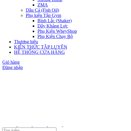
ZMA
Dầu Cá (Fish Oil)
Phụ kiện Tập Gym
Bình Lắc (Shaker)
Dây Kháng Lực
Phụ Kiện WheyShop
Phụ Kiện Chạy Bộ
Thương hiệu
KIẾN THỨC TẬP LUYỆN
HỆ THỐNG CỬA HÀNG
Giỏ hàng
Đăng nhập