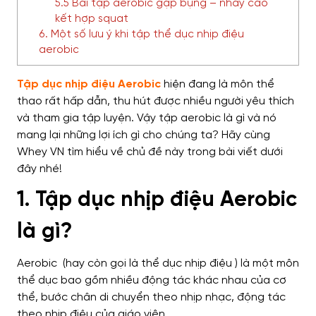
5.5 Bài tập aerobic gập bụng – nhảy cao
kết hợp squat
6. Một số lưu ý khi tập thể dục nhịp điệu
aerobic
Tập dục nhịp điệu Aerobic
hiện đang là môn thể
thao rất hấp dẫn, thu hút được nhiều người yêu thích
và tham gia tập luyện. Vậy tập aerobic là gì và nó
mang lại những lợi ích gì cho chúng ta? Hãy cùng
Whey VN tìm hiểu về chủ đề này trong bài viết dưới
đây nhé!
1. Tập dục nhịp điệu Aerobic
là gì?
Aerobic (hay còn gọi là thể dục nhịp điệu ) là một môn
thể dục bao gồm nhiều động tác khác nhau của cơ
thể, bước chân di chuyển theo nhịp nhạc, động tác
theo nhịp điệu của giáo viên.