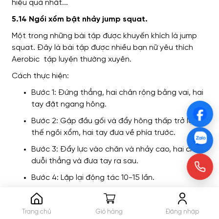
5.14 Ngồi xổm bật nhảy jump squat.
Một trong những bài tập được khuyến khích là jump
squat. Đây là bài tập được nhiều bạn nữ yêu thích
Aerobic tập luyện thường xuyên.
Cách thực hiện:
Bước 1: Đứng thẳng, hai chân rộng bằng vai, hai
tay đặt ngang hông.
Bước 2: Gập đầu gối và đẩy hông thấp trở lại tư
thế ngồi xổm, hai tay đưa về phía trước.
Bước 3: Đẩy lực vào chân và nhảy cao, hai chân
duỗi thẳng và đưa tay ra sau.
Bước 4: Lặp lại động tác 10-15 lần.
Một trong những bài tập được khuyến khích là
nhảy squat
Trang chủ
Giỏ hàng
Đăng nhập