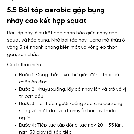
5.5 Bài tập aerobic gập bụng –
nhảy cao kết hợp squat
Bài tập này là sự kết hợp hoàn hảo giữa nhảy cao,
squat và kéo bụng. Nhờ bài tập này, lượng mỡ thừa ở
vòng 3 sẽ nhanh chóng biến mất và vòng eo thon
gọn, săn chắc.
Cách thực hiện:
Bước 1: Đứng thẳng và thư giãn đồng thời giữ
chân ổn định.
Bước 2: Khuỵu xuống, lấy đà nhảy lên và trở về vị
trí ban đầu.
Bước 3: Hạ thấp người xuống sao cho đùi song
song với mặt đất và di chuyển hai tay trước
ngực.
Bước 4: Tiếp tục tập động tác này 20 – 35 lần,
nghỉ 30 giây rồi tập tiếp.