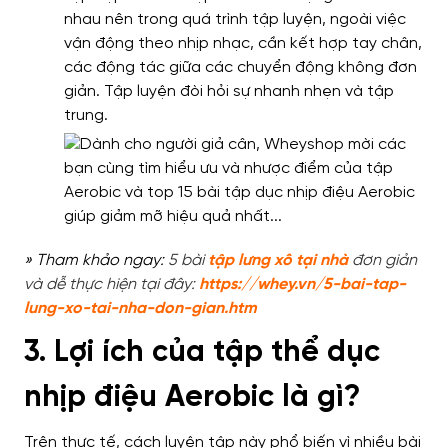
nhau nên trong quá trình tập luyện, ngoài việc
vận động theo nhịp nhạc, cần kết hợp tay chân,
các động tác giữa các chuyển động không đơn
giản. Tập luyện đòi hỏi sự nhanh nhẹn và tập
trung.
» Tham khảo ngay:
5 bài
tập lưng xô tại nhà
đơn giản
và dễ thực hiện tại đây:
https://whey.vn/5-bai-tap-
lung-xo-tai-nha-don-gian.htm
3. Lợi ích của tập thể dục
nhịp điệu Aerobic là gì?
Trên thực tế, cách luyện tập này phổ biến vì nhiều bài