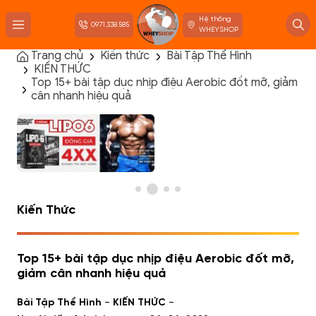
Hệ thống
0971.338.585
WHEYSHOP
Trang chủ
Kiến thức
Bài Tập Thể Hình
KIẾN THỨC
TRANG CHỦ
Top 15+ bài tập dục nhịp điệu Aerobic đốt mỡ, giảm
FLASH SALE
cân nhanh hiệu quả
THANH LÝ
DANH MỤC SẢN PHẨM
THƯƠNG HIỆU
KIẾN THỨC TẬP LUYỆN
HỆ THỐNG CỬA HÀNG
Kiến Thức
Top 15+ bài tập dục nhịp điệu Aerobic đốt mỡ,
giảm cân nhanh hiệu quả
-
-
Bài Tập Thể Hình
KIẾN THỨC