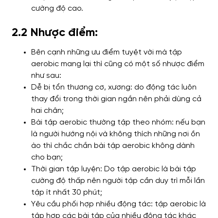
cường độ cao.
2.2 Nhược điểm:
Bên cạnh những ưu điểm tuyệt vời mà tập
aerobic mang lại thì cũng có một số nhược điểm
như sau:
Dễ bị tổn thương cơ, xương: do động tác luôn
thay đổi trong thời gian ngắn nên phải dùng cả
hai chân;
Bài tập aerobic thường tập theo nhóm: nếu bạn
là người hướng nội và không thích những nơi ồn
ào thì chắc chắn bài tập aerobic không dành
cho bạn;
Thời gian tập luyện: Do tập aerobic là bài tập
cường độ thấp nên người tập cần duy trì mỗi lần
tập ít nhất 30 phút;
Yêu cầu phối hợp nhiều động tác: tập aerobic là
tập hợp các bài tập của nhiều động tác khác