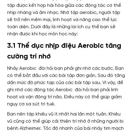
tập được kết hợp hài hòa giữa các động tác cơ thể
nhịp nhàng và âm nhạc. Nhờ tập aerobic, người tập
sẽ trở nên mềm mại, linh hoạt và nâng cao thể lực
toàn diện. Dưới đây là những lợi ích cụ thể bạn sẽ
nhận được khi học môn học này:
3.1 Thể dục nhịp điệu Aerobic tăng
cường trí nhớ
Nhảy Aerobic đòi hỏi bạn phải ghi nhớ các bước. Bạn
có thể bắt đầu với các bài tập đơn giản. Sau đó tăng
dần mức độ phức tạp của các bài tập sau. Vì vậy, để
ghi nhớ các động tác Aerobic đòi hỏi bạn phải linh
hoạt và vận động trí não. Điều này có thể giúp giảm
nguy cơ sa sút trí tuệ.
Bạn nên tập khiêu vũ ít nhất hai lần một tuần. Khiêu
vũ cũng có thể giúp cải thiện trí nhớ ở những người bị
bệnh Alzheimer. Tốc độ nhanh của bài nhảy tim mạch