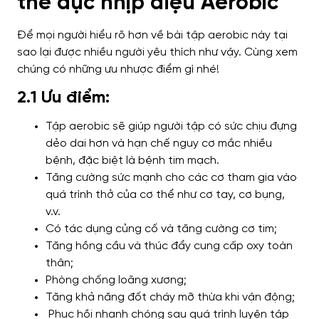
thể dục nhịp điệu Aerobic
Để mọi người hiểu rõ hơn về bài tập aerobic này tại
sao lại được nhiều người yêu thích như vậy. Cùng xem
chúng có những ưu nhược điểm gì nhé!
2.1 Ưu điểm:
Tập aerobic sẽ giúp người tập có sức chịu đựng
dẻo dai hơn và hạn chế nguy cơ mắc nhiều
bệnh, đặc biệt là bệnh tim mạch.
Tăng cường sức mạnh cho các cơ tham gia vào
quá trình thở của cơ thể như cơ tay, cơ bụng,
v.v.
Có tác dụng củng cố và tăng cường cơ tim;
Tăng hồng cầu và thúc đẩy cung cấp oxy toàn
thân;
Phòng chống loãng xương;
Tăng khả năng đốt cháy mỡ thừa khi vận động;
Phục hồi nhanh chóng sau quá trình luyện tập