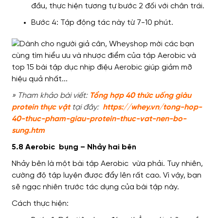
đầu, thực hiện tương tự bước 2 đối với chân trái.
Bước 4: Tập động tác này từ 7-10 phút.
» Tham khảo bài viết:
Tổng hợp 40 thức uống giàu
protein thực vật
tại đây:
https://whey.vn/tong-hop-
40-thuc-pham-giau-protein-thuc-vat-nen-bo-
sung.htm
5.8 Aerobic bụng – Nhảy hai bên
Nhảy bên là một bài tập Aerobic vừa phải. Tuy nhiên,
cường độ tập luyện được đẩy lên rất cao. Vì vậy, bạn
sẽ ngạc nhiên trước tác dụng của bài tập này.
Cách thực hiện: