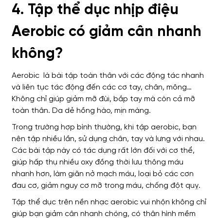
4. Tập thể dục nhịp điệu
Aerobic có giảm cân nhanh
không?
Aerobic là bài tập toàn thân với các động tác nhanh
và liên tục tác động đến các cơ tay, chân, mông…
Không chỉ giúp giảm mỡ đùi, bắp tay mà còn cả mỡ
toàn thân. Da dẻ hồng hào, mịn màng.
Trong trường hợp bình thường, khi tập aerobic, bạn
nên tập nhiều lần, sử dụng chân, tay và lưng với nhau.
Các bài tập này có tác dụng rất lớn đối với cơ thể,
giúp hấp thụ nhiều oxy đồng thời lưu thông máu
nhanh hơn, làm giãn nở mạch máu, loại bỏ các cơn
đau cơ, giảm nguy cơ mỡ trong máu, chống đột quỵ.
Tập thể dục trên nền nhạc aerobic vui nhộn không chỉ
giúp bạn giảm cân nhanh chóng, có thân hình mềm