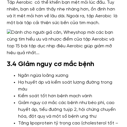
Tập Aerobic có thể khiến bạn mệt mỏi lúc đầu. Tuy
nhiên, bạn sẽ cảm thấy nhẹ nhàng hơn, ổn định hơn
và ít mệt mỏi hơn về lâu dài. Ngoài ra, tập Aerobic là
một bài tập cải thiện sức bền của tim mạch.
3.4 Giảm nguy cơ mắc bệnh
Ngăn ngừa loãng xương
Hạ huyết áp và kiểm soát lượng đường trong
máu
Kiểm soát tốt hơn bệnh mạch vành
Giảm nguy cơ mắc các bệnh như béo phì, cao
huyết áp, tiểu đường tuýp 2, hội chứng chuyển
hóa, đột quỵ và một số bệnh ung thư
Tăng lipoprotein tỷ trọng cao (cholesterol tốt –