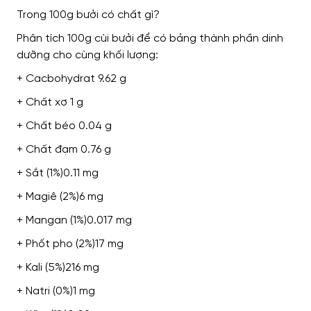
Trong 100g bưởi có chất gì?
Phân tích 100g cùi bưởi để có bảng thành phần dinh
dưỡng cho cùng khối lượng:
+ Cacbohydrat 9.62 g
+ Chất xơ 1 g
+ Chất béo 0.04 g
+ Chất đạm 0.76 g
+ Sắt (1%)0.11 mg
+ Magiê (2%)6 mg
+ Mangan (1%)0.017 mg
+ Phốt pho (2%)17 mg
+ Kali (5%)216 mg
+ Natri (0%)1 mg