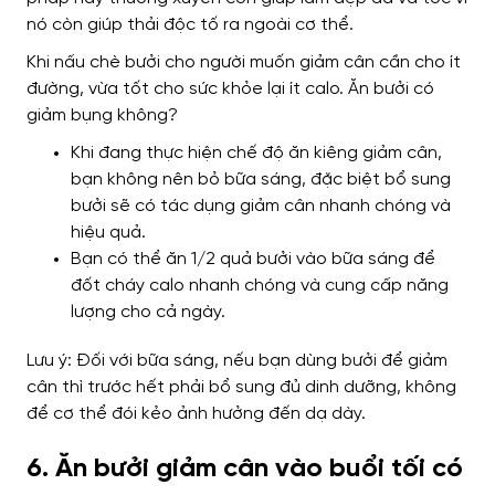
nó còn giúp thải độc tố ra ngoài cơ thể.
Khi nấu chè bưởi cho người muốn giảm cân cần cho ít
đường, vừa tốt cho sức khỏe lại ít calo.
Ăn bưởi có
giảm bụng không?
Khi đang thực hiện chế độ ăn kiêng giảm cân,
bạn không nên bỏ bữa sáng, đặc biệt bổ sung
bưởi sẽ có tác dụng giảm cân nhanh chóng và
hiệu quả.
Bạn có thể ăn 1/2 quả bưởi vào bữa sáng để
đốt cháy calo nhanh chóng và cung cấp năng
lượng cho cả ngày.
Lưu ý: Đối với bữa sáng, nếu bạn dùng bưởi để giảm
cân thì trước hết phải bổ sung đủ dinh dưỡng, không
để cơ thể đói kẻo ảnh hưởng đến dạ dày.
6. Ăn bưởi giảm cân vào buổi tối có