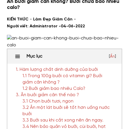
Ăn bưởi giảm cân không? Bưởi chứa bao nhiêu
calo?
-
-
KIẾN THỨC
Làm Đẹp Giảm Cân
Người viết: Administrator -
04-06-2022
Mục lục
[
Ẩn
]
1. Hàm lượng chất dinh dưỡng của bưởi
1.1 Trong 100g bưởi có vitamin gì? Bưởi
giảm cân không ?
1.2 Bưởi giảm bao nhiêu Calo?
3. Ăn bưởi giảm cân thế nào ?
3.1 Chọn bưởi tươi, ngon
3.2 Ăn một lát bưởi sẽ tốt hơn uống nước
bưởi
3.3 Bưởi sau khi cắt xong nên ăn ngay.
3.4 Nên bảo quản vỏ bưởi, cùi bưởi, hạt