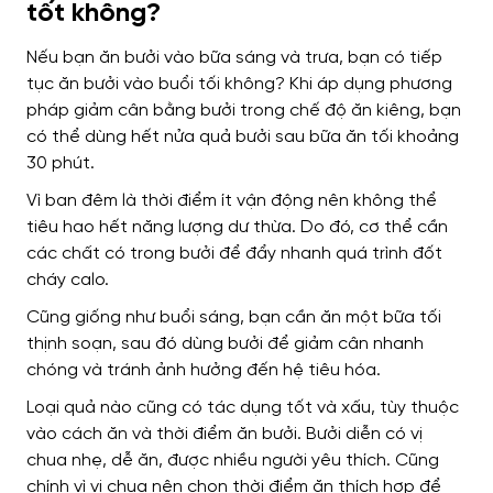
tốt không?
Nếu bạn ăn bưởi vào bữa sáng và trưa, bạn có tiếp
tục ăn bưởi vào buổi tối không?
Khi áp dụng phương
pháp giảm cân bằng bưởi trong chế độ ăn kiêng, bạn
có thể dùng hết nửa quả bưởi sau bữa ăn tối khoảng
30 phút.
Vì ban đêm là thời điểm ít vận động nên không thể
tiêu hao hết năng lượng dư thừa. Do đó, cơ thể cần
các chất có trong bưởi để đẩy nhanh quá trình đốt
cháy calo.
Cũng giống như buổi sáng, bạn cần ăn một bữa tối
thịnh soạn, sau đó dùng bưởi để giảm cân nhanh
chóng và tránh ảnh hưởng đến hệ tiêu hóa.
Loại quả nào cũng có tác dụng tốt và xấu, tùy thuộc
vào cách ăn và thời điểm ăn bưởi. Bưởi diễn có vị
chua nhẹ, dễ ăn, được nhiều người yêu thích. Cũng
chính vì vị chua nên chọn thời điểm ăn thích hợp để