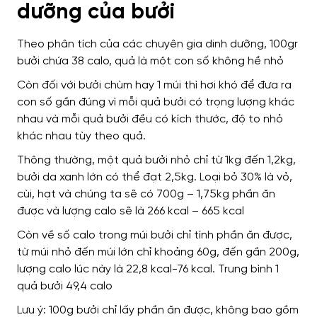
dưỡng của bưởi
Theo phân tích của các chuyên gia dinh dưỡng, 100gr
bưởi chứa 38 calo, quả là một con số không hề nhỏ
Còn đối với bưởi chùm hay 1 múi thì hơi khó để đưa ra
con số gần đúng vì mỗi quả bưởi có trọng lượng khác
nhau và mỗi quả bưởi đều có kích thước, độ to nhỏ
khác nhau tùy theo quả.
Thông thường, một quả bưởi nhỏ chỉ từ 1kg đến 1,2kg,
bưởi da xanh lớn có thể đạt 2,5kg. Loại bỏ 30% là vỏ,
cùi, hạt và chúng ta sẽ có 700g – 1,75kg phần ăn
được và lượng calo sẽ là 266 kcal – 665 kcal
Còn về số calo trong múi bưởi chỉ tính phần ăn được,
từ múi nhỏ đến múi lớn chỉ khoảng 60g, đến gần 200g,
lượng calo lúc này là 22,8 kcal-76 kcal. Trung bình 1
quả bưởi 49,4 calo
Lưu ý: 100g bưởi chỉ lấy phần ăn được, không bao gồm