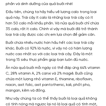
phần và dinh dưỡng của quả bưởi nhé!
Đầu tiên, chúng ta hãy hiểu về lượng calo trong loại
quả này.
Trái cây ít calo là những loại trái cây có ít
hơn 50 calo mỗi khẩu phần. Và nửa quả bưởi chỉ chứa
35 calo, rất ít calo. Chính vì vậy mà bưởi đã trở thành
loại trái cây được các chị em lựa chọn để giảm cân.
Bưởi chứa nhiều nước hơn hầu hết các loại trái cây
khác. Bưởi có 92% là nước, vì vậy nó có hàm lượng
nước cao nhất so với các loại trái cây. Đây là một
trong 15 siêu thực phẩm giúp bạn luôn đủ nước.
Ăn nửa quả bưởi mỗi ngày có thể đáp ứng 64% vitamin
C, 28% vitamin A, 2% canxi và 2% magiê. Bưởi cũng
chứa một lượng nhỏ vitamin E, thiamine, riboflavin,
niacin, axit folic, axit pantothenic, kali, phốt pho,
mangan, kẽm và đồng.
Như vậy chúng ta có thể thấy bưởi là loại quả không
có tính nóng mà ngược lại nó là loại quả có tính mát,