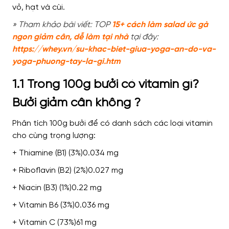
vỏ, hạt và cùi.
» Tham khảo bài viết: TOP
15+ cách làm salad ức gà
ngon giảm cân, dễ làm tại nhà
tại đây:
https://whey.vn/su-khac-biet-giua-yoga-an-do-va-
yoga-phuong-tay-la-gi.htm
1.1 Trong 100g bưởi có vitamin gì?
Bưởi giảm cân không ?
Phân tích 100g bưởi để có danh sách các loại vitamin
cho cùng trọng lượng:
+ Thiamine (B1) (3%)0.034 mg
+ Riboflavin (B2) (2%)0.027 mg
+ Niacin (B3) (1%)0.22 mg
+ Vitamin B6 (3%)0.036 mg
+ Vitamin C (73%)61 mg