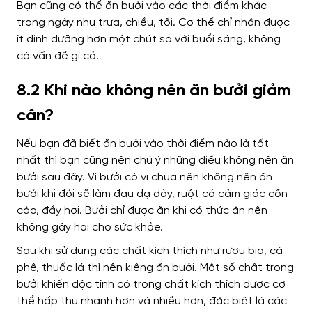
Bạn cũng có thể ăn bưởi vào các thời điểm khác
trong ngày như trưa, chiều, tối. Cơ thể chỉ nhận được
ít dinh dưỡng hơn một chút so với buổi sáng, không
có vấn đề gì cả.
8.2 Khi nào không nên ăn bưởi giảm
cân?
Nếu bạn đã biết ăn bưởi vào thời điểm nào là tốt
nhất thì bạn cũng nên chú ý những điều không nên ăn
bưởi sau đây. Vì bưởi có vị chua nên không nên ăn
bưởi khi đói sẽ làm đau dạ dày, ruột có cảm giác cồn
cào, đầy hơi. Bưởi chỉ được ăn khi có thức ăn nên
không gây hại cho sức khỏe.
Sau khi sử dụng các chất kích thích như rượu bia, cà
phê, thuốc lá thì nên kiêng ăn bưởi. Một số chất trong
bưởi khiến độc tính có trong chất kích thích được cơ
thể hấp thụ nhanh hơn và nhiều hơn, đặc biệt là các