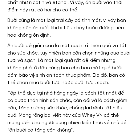
chất như nicotin và etanol. Vì vậy, ăn bưởi vào thời
điểm này rất có hại cho cơ thể.
Bưởi cũng là một loại trái cây có tính mát, vì vậy bạn
không nên ăn bưởi khi bị tiêu chảy hoặc đường tiêu
hóa không ổn định.
Ăn bưởi để giảm cân là một cách rất hiệu quả và tốt
cho sức khỏe, tuy nhiên bạn cần chọn những quả bưởi
tươi và sạch. Là một loại quả rất dễ kiếm nhưng
không phải ở đâu cũng bán cho bạn một quả bưởi
đảm bảo vệ sinh an toàn thực phẩm. Do đó, bạn có
thể chọn mua bưởi tươi hoặc bưởi tươi, sạch.
Tập thể dục tại nhà hàng ngày là cách tốt nhất để
có được thân hình săn chắc, cân đối và là cách giảm
cân, tăng cường sức khỏe, chống lại bệnh tật hiệu
quả. Mong rằng bài viết này của Whey VN có thể
mang đến cho người dùng nhiều kiến ​​thức về chủ đề
“ăn bưởi có tăng cân không”.