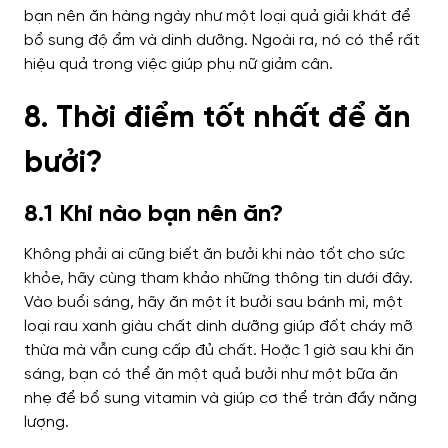
bạn nên ăn hàng ngày như một loại quả giải khát để
bổ sung độ ẩm và dinh dưỡng. Ngoài ra, nó có thể rất
hiệu quả trong việc giúp phụ nữ giảm cân.
8. Thời điểm tốt nhất để ăn
bưởi?
8.1 Khi nào bạn nên ăn?
Không phải ai cũng biết ăn bưởi khi nào tốt cho sức
khỏe, hãy cùng tham khảo những thông tin dưới đây.
Vào buổi sáng, hãy ăn một ít bưởi sau bánh mì, một
loại rau xanh giàu chất dinh dưỡng giúp đốt cháy mỡ
thừa mà vẫn cung cấp đủ chất. Hoặc 1 giờ sau khi ăn
sáng, bạn có thể ăn một quả bưởi như một bữa ăn
nhẹ để bổ sung vitamin và giúp cơ thể tràn đầy năng
lượng.