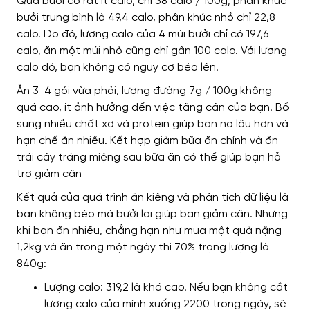
Quả bưởi có rất ít calo, chỉ 38 calo / 100g, phân khúc
bưởi trung bình là 49,4 calo, phân khúc nhỏ chỉ 22,8
calo. Do đó, lượng calo của 4 múi bưởi chỉ có 197,6
calo, ăn một múi nhỏ cũng chỉ gần 100 calo. Với lượng
calo đó, bạn không có nguy cơ béo lên.
Ăn 3-4 gói vừa phải, lượng đường 7g / 100g không
quá cao, ít ảnh hưởng đến việc tăng cân của bạn. Bổ
sung nhiều chất xơ và protein giúp bạn no lâu hơn và
hạn chế ăn nhiều. Kết hợp giảm bữa ăn chính và ăn
trái cây tráng miệng sau bữa ăn có thể giúp bạn hỗ
trợ giảm cân
Kết quả của quá trình ăn kiêng và phân tích dữ liệu là
bạn không béo mà bưởi lại giúp bạn giảm cân.
Nhưng
khi bạn ăn nhiều, chẳng hạn như mua một quả nặng
1,2kg và ăn trong một ngày thì 70% trọng lượng là
840g:
Lượng calo: 319,2 là khá cao. Nếu bạn không cắt
lượng calo của mình xuống 2200 trong ngày, sẽ