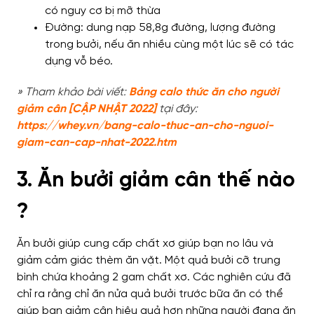
có nguy cơ bị mỡ thừa
Đường: dung nạp 58,8g đường, lượng đường
trong bưởi, nếu ăn nhiều cùng một lúc sẽ có tác
dụng vỗ béo.
» Tham khảo bài viết:
Bảng calo thức ăn cho người
giảm cân [CẬP NHẬT 2022]
tại đây:
https://whey.vn/bang-calo-thuc-an-cho-nguoi-
giam-can-cap-nhat-2022.htm
3. Ăn bưởi giảm cân thế nào
?
Ăn bưởi giúp cung cấp chất xơ giúp bạn no lâu và
giảm cảm giác thèm ăn vặt. Một quả bưởi cỡ trung
bình chứa khoảng 2 gam chất xơ. Các nghiên cứu đã
chỉ ra rằng chỉ ăn nửa quả bưởi trước bữa ăn có thể
giúp bạn giảm cân hiệu quả hơn những người đang ăn