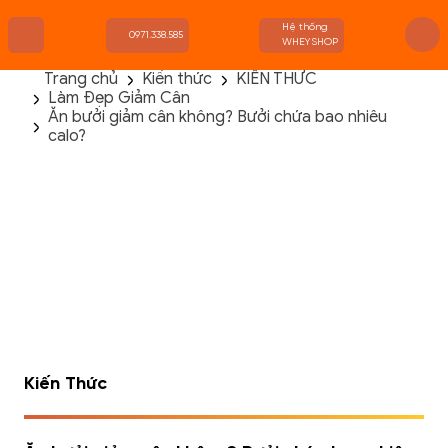
Hệ thống
0971.338.585
WHEYSHOP
Trang chủ
Kiến thức
KIẾN THỨC
Làm Đẹp Giảm Cân
TRANG CHỦ
Ăn bưởi giảm cân không? Bưởi chứa bao nhiêu
FLASH SALE
calo?
THANH LÝ
DANH MỤC SẢN PHẨM
THƯƠNG HIỆU
KIẾN THỨC TẬP LUYỆN
HỆ THỐNG CỬA HÀNG
Kiến Thức