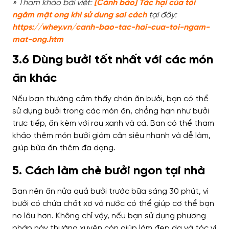
» Tham khảo bài viết:
[Cảnh báo] Tác hại của tỏi
ngâm mật ong khi sử dung sai cách
tại đây:
https://whey.vn/canh-bao-tac-hai-cua-toi-ngam-
mat-ong.htm
3.6 Dùng bưởi tốt nhất với các món
ăn khác
Nếu bạn thường cảm thấy chán ăn bưởi, bạn có thể
sử dụng bưởi trong các món ăn, chẳng hạn như bưởi
trực tiếp, ăn kèm với rau xanh và cá. Bạn có thể tham
khảo thêm món bưởi giảm cân siêu nhanh và dễ làm,
giúp bữa ăn thêm đa dạng.
5. Cách làm chè bưởi ngon tại nhà
Bạn nên ăn nửa quả bưởi trước bữa sáng 30 phút, vì
bưởi có chứa chất xơ và nước có thể giúp cơ thể bạn
no lâu hơn. Không chỉ vậy, nếu bạn sử dụng phương
pháp này thường xuyên còn giúp làm đẹp da và tóc vì