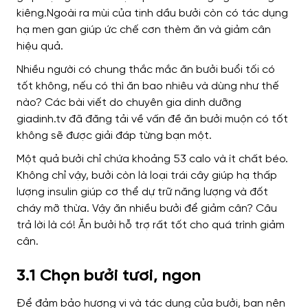
kiêng.
Ngoài ra mùi của tinh dầu bưởi còn có tác dụng
hạ men gan giúp ức chế cơn thèm ăn và giảm cân
hiệu quả.
Nhiều người có chung thắc mắc ăn bưởi buổi tối có
tốt không, nếu có thì ăn bao nhiêu và dùng như thế
nào? Các bài viết do chuyên gia dinh dưỡng
giadinh.tv đã đăng tải về vấn đề ăn bưởi muộn có tốt
không sẽ được giải đáp từng bạn một.
Một quả bưởi chỉ chứa khoảng 53 calo và ít chất béo.
Không chỉ vậy, bưởi còn là loại trái cây giúp hạ thấp
lượng insulin giúp cơ thể dự trữ năng lượng và đốt
cháy mỡ thừa. Vậy ăn nhiều bưởi để giảm cân? Câu
trả lời là có! Ăn bưởi hỗ trợ rất tốt cho quá trình giảm
cân.
3.1 Chọn bưởi tươi, ngon
Để đảm bảo hương vị và tác dụng của bưởi, bạn nên