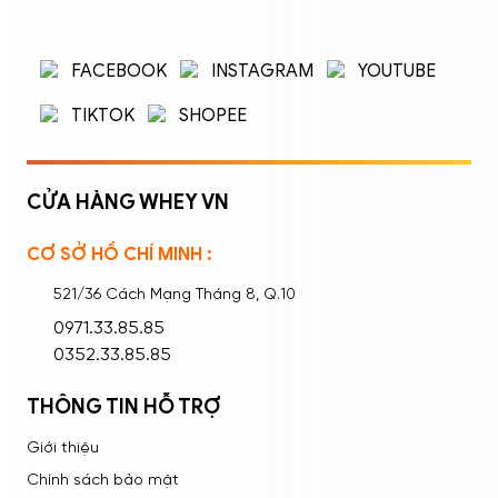
Nhập tên đăng nhập/email và mật khẩu để
FACEBOOK
INSTAGRAM
YOUTUBE
đăng nhập.
TIKTOK
SHOPEE
CỬA HÀNG WHEY VN
CƠ SỞ HỒ CHÍ MINH :
Ghi nhớ mật khẩu
Quên mật khẩu?
521/36 Cách Mạng Tháng 8, Q.10
ĐĂNG NHẬP
0971.33.85.85
0352.33.85.85
THÔNG TIN HỖ TRỢ
Giới thiệu
Chính sách bảo mật