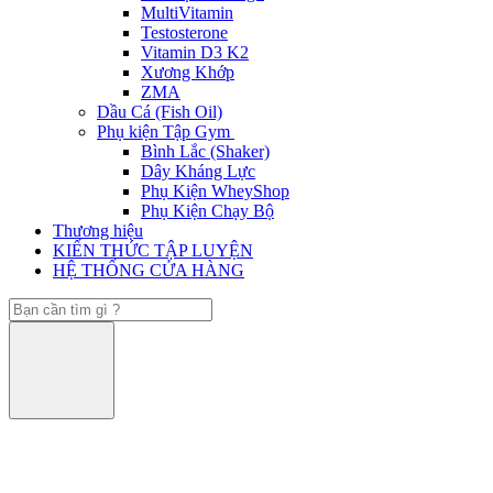
MultiVitamin
Testosterone
Vitamin D3 K2
Xương Khớp
ZMA
Dầu Cá (Fish Oil)
Phụ kiện Tập Gym
Bình Lắc (Shaker)
Dây Kháng Lực
Phụ Kiện WheyShop
Phụ Kiện Chạy Bộ
Thương hiệu
KIẾN THỨC TẬP LUYỆN
HỆ THỐNG CỬA HÀNG