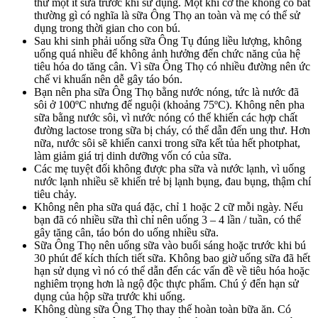
thử một ít sữa trước khi sử dụng. Một khi cơ thể không có bất
thường gì có nghĩa là sữa Ông Thọ an toàn và mẹ có thể sử
dụng trong thời gian cho con bú.
Sau khi sinh phải uống sữa Ông Tụ đúng liều lượng, không
uống quá nhiều để không ảnh hưởng đến chức năng của hệ
tiêu hóa do tăng cân. Vì sữa Ông Thọ có nhiều đường nên ức
chế vi khuẩn nên dễ gây táo bón.
Bạn nên pha sữa Ông Thọ bằng nước nóng, tức là nước đã
sôi ở 100ºC nhưng để nguội (khoảng 75ºC). Không nên pha
sữa bằng nước sôi, vì nước nóng có thể khiến các hợp chất
đường lactose trong sữa bị cháy, có thể dẫn đến ung thư. Hơn
nữa, nước sôi sẽ khiến canxi trong sữa kết tủa hết photphat,
làm giảm giá trị dinh dưỡng vốn có của sữa.
Các mẹ tuyệt đối không được pha sữa và nước lạnh, vì uống
nước lạnh nhiều sẽ khiến trẻ bị lạnh bụng, đau bụng, thậm chí
tiêu chảy.
Không nên pha sữa quá đặc, chỉ 1 hoặc 2 cữ mỗi ngày. Nếu
bạn đã có nhiều sữa thì chỉ nên uống 3 – 4 lần / tuần, có thể
gây tăng cân, táo bón do uống nhiều sữa.
Sữa Ông Thọ nên uống sữa vào buổi sáng hoặc trước khi bú
30 phút để kích thích tiết sữa.
Không bao giờ uống sữa đã hết
hạn sử dụng vì nó có thể dẫn đến các vấn đề về tiêu hóa hoặc
nghiêm trọng hơn là ngộ độc thực phẩm. Chú ý đến hạn sử
dụng của hộp sữa trước khi uống.
Không dùng sữa Ông Thọ thay thế hoàn toàn bữa ăn. Có