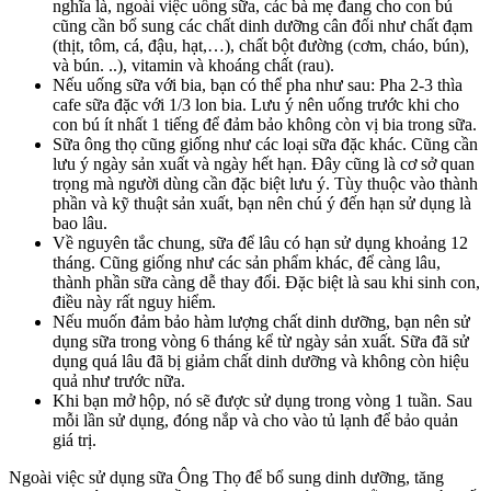
nghĩa là, ngoài việc uống sữa, các bà mẹ đang cho con bú
cũng cần bổ sung các chất dinh dưỡng cân đối như chất đạm
(thịt, tôm, cá, đậu, hạt,…), chất bột đường (cơm, cháo, bún),
và bún. ..), vitamin và khoáng chất (rau).
Nếu uống sữa với bia, bạn có thể pha như sau: Pha 2-3 thìa
cafe sữa đặc với 1/3 lon bia. Lưu ý nên uống trước khi cho
con bú ít nhất 1 tiếng để đảm bảo không còn vị bia trong sữa.
Sữa ông thọ cũng giống như các loại sữa đặc khác. Cũng cần
lưu ý ngày sản xuất và ngày hết hạn. Đây cũng là cơ sở quan
trọng mà người dùng cần đặc biệt lưu ý. Tùy thuộc vào thành
phần và kỹ thuật sản xuất, bạn nên chú ý đến hạn sử dụng là
bao lâu.
Về nguyên tắc chung, sữa để lâu có hạn sử dụng khoảng 12
tháng. Cũng giống như các sản phẩm khác, để càng lâu,
thành phần sữa càng dễ thay đổi. Đặc biệt là sau khi sinh con,
điều này rất nguy hiểm.
Nếu muốn đảm bảo hàm lượng chất dinh dưỡng, bạn nên sử
dụng sữa trong vòng 6 tháng kể từ ngày sản xuất. Sữa đã sử
dụng quá lâu đã bị giảm chất dinh dưỡng và không còn hiệu
quả như trước nữa.
Khi bạn mở hộp, nó sẽ được sử dụng trong vòng 1 tuần. Sau
mỗi lần sử dụng, đóng nắp và cho vào tủ lạnh để bảo quản
giá trị.
Ngoài việc sử dụng sữa Ông Thọ để bổ sung dinh dưỡng, tăng