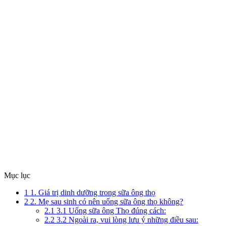
Mục lục
1
1. Giá trị dinh dưỡng trong sữa ông thọ
2
2. Mẹ sau sinh có nên uống sữa ông thọ không?
2.1
3.1 Uống sữa ông Thọ đúng cách:
2.2
3.2 Ngoài ra, vui lòng lưu ý những điều sau: