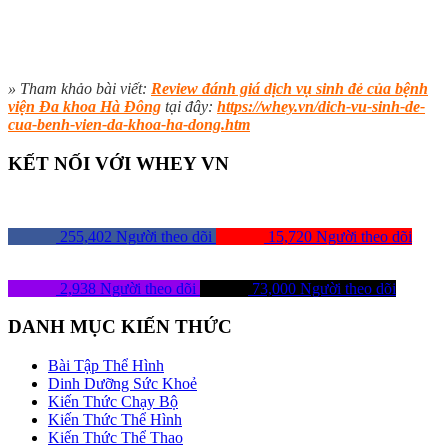
» Tham khảo bài viết:
Review đánh giá dịch vụ sinh đẻ của bệnh
viện Đa khoa Hà Đông
tại đây:
https://whey.vn/dich-vu-sinh-de-
cua-benh-vien-da-khoa-ha-dong.htm
KẾT NỐI VỚI WHEY VN
255,402
Người theo dõi
15,720
Người theo dõi
2,938
Người theo dõi
73,000
Người theo dõi
DANH MỤC KIẾN THỨC
Bài Tập Thể Hình
Dinh Dưỡng Sức Khoẻ
Kiến Thức Chạy Bộ
Kiến Thức Thể Hình
Kiến Thức Thể Thao