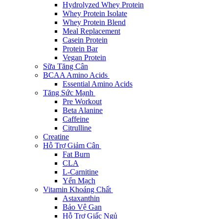
Hydrolyzed Whey Protein
Whey Protein Isolate
Whey Protein Blend
Meal Replacement
Casein Protein
Protein Bar
Vegan Protein
Sữa Tăng Cân
BCAA Amino Acids
Essential Amino Acids
Tăng Sức Mạnh
Pre Workout
Beta Alanine
Caffeine
Citrulline
Creatine
Hỗ Trợ Giảm Cân
Fat Burn
CLA
L-Carnitine
Yến Mạch
Vitamin Khoáng Chất
Astaxanthin
Bảo Vệ Gan
Hỗ Trợ Giấc Ngủ