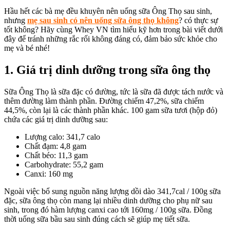
Hầu hết các bà mẹ đều khuyên nên uống sữa Ông Thọ sau sinh,
nhưng
mẹ sau sinh có nên uống sữa ông thọ không
? có thực sự
tốt không? Hãy cùng Whey VN tìm hiểu kỹ hơn trong bài viết dưới
đây để tránh những rắc rối không đáng có, đảm bảo sức khỏe cho
mẹ và bé nhé!
1. Giá trị dinh dưỡng trong sữa ông thọ
Sữa Ông Thọ là sữa đặc có đường, tức là sữa đã được tách nước và
thêm đường làm thành phần. Đường chiếm 47,2%, sữa chiếm
44,5%, còn lại là các thành phần khác. 100 gam sữa tươi (hộp đỏ)
chứa các giá trị dinh dưỡng sau:
Lượng calo: 341,7 calo
Chất đạm: 4,8 gam
Chất béo: 11,3 gam
Carbohydrate: 55,2 gam
Canxi: 160 mg
Ngoài việc bổ sung nguồn năng lượng dồi dào 341,7cal / 100g sữa
đặc, sữa ông thọ còn mang lại nhiều dinh dưỡng cho phụ nữ sau
sinh, trong đó hàm lượng canxi cao tới 160mg / 100g sữa. Đồng
thời uống sữa bầu sau sinh đúng cách sẽ giúp mẹ tiết sữa.