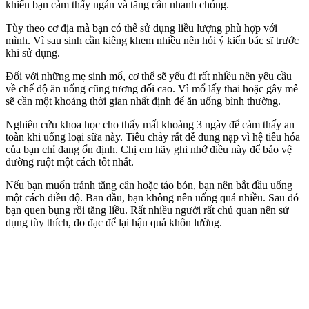
khiến bạn cảm thấy ngán và tăng cân nhanh chóng.
Tùy theo cơ địa mà bạn có thể sử dụng liều lượng phù hợp với
mình. Vì sau sinh cần kiêng khem nhiều nên hỏi ý kiến ​​bác sĩ trước
khi sử dụng.
Đối với những mẹ sinh mổ, cơ thể sẽ yếu đi rất nhiều nên yêu cầu
về chế độ ăn uống cũng tương đối cao. Vì mổ lấy thai hoặc gây mê
sẽ cần một khoảng thời gian nhất định để ăn uống bình thường.
Nghiên cứu khoa học cho thấy mất khoảng 3 ngày để cảm thấy an
toàn khi uống loại sữa này. Tiêu chảy rất dễ dung nạp vì hệ tiêu hóa
của bạn chỉ đang ổn định. Chị em hãy ghi nhớ điều này để bảo vệ
đường ruột một cách tốt nhất.
Nếu bạn muốn tránh tăng cân hoặc táo bón, bạn nên bắt đầu uống
một cách điều độ. Ban đầu, bạn không nên uống quá nhiều. Sau đó
bạn quen bụng rồi tăng liều. Rất nhiều người rất chủ quan nên sử
dụng tùy thích, đo đạc để lại hậu quả khôn lường.