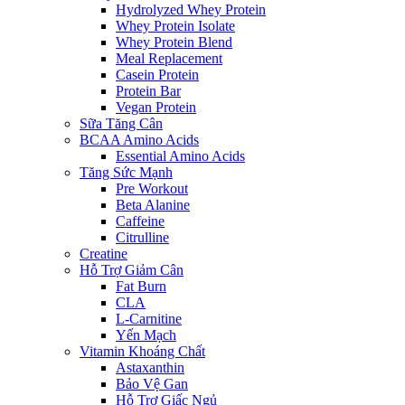
Hydrolyzed Whey Protein
Whey Protein Isolate
Whey Protein Blend
Meal Replacement
Casein Protein
Protein Bar
Vegan Protein
Sữa Tăng Cân
BCAA Amino Acids
Essential Amino Acids
Tăng Sức Mạnh
Pre Workout
Beta Alanine
Caffeine
Citrulline
Creatine
Hỗ Trợ Giảm Cân
Fat Burn
CLA
L-Carnitine
Yến Mạch
Vitamin Khoáng Chất
Astaxanthin
Bảo Vệ Gan
Hỗ Trợ Giấc Ngủ