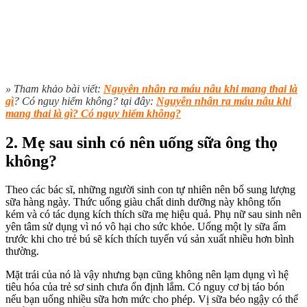
» Tham khảo bài viết:
Nguyên nhân ra máu nâu khi mang thai là
gì
? Có nguy hiểm không? tại đây:
Nguyên nhân ra máu nâu khi
mang thai là gì? Có nguy hiểm không?
2. Mẹ sau sinh có nên uống sữa ông thọ
không?
Theo các bác sĩ, những người sinh con tự nhiên nên bổ sung lượng
sữa hàng ngày. Thức uống giàu chất dinh dưỡng này không tốn
kém và có tác dụng kích thích sữa mẹ hiệu quả. Phụ nữ sau sinh nên
yên tâm sử dụng vì nó vô hại cho sức khỏe. Uống một ly sữa ấm
trước khi cho trẻ bú sẽ kích thích tuyến vú sản xuất nhiều hơn bình
thường.
Mặt trái của nó là vậy nhưng bạn cũng không nên lạm dụng vì hệ
tiêu hóa của trẻ sơ sinh chưa ổn định lắm. Có nguy cơ bị táo bón
nếu bạn uống nhiều sữa hơn mức cho phép. Vị sữa béo ngậy có thể