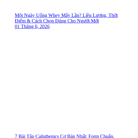
Một Ngày Uống Whey Mấy Lần? Liều Lượng, Thời
Điểm & Cách Chọn Đúng Cho Người Mới
01 Tháng 6, 2026
7 Bài Tập Calisthenics Cơ Bản Nhất: Form Chuẩn,