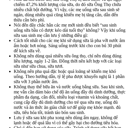
chiếm 47,2% khối lượng của sữa, do đó sữa Ông Thọ chứa
nhiều chất bột đường. Vì vậy, các mẹ uống sữa sau sinh sẽ
ngán, dùng nhiều quá cũng khiến mẹ bị tăng cân, dẫn đến
thừa cân béo phì.
Nói đến đây chắc hẳn các mẹ mới sinh đều biết “sau sinh
uống sữa bầu có được kéo dài tuổi thọ” không? Vậy khi uống
sữa sau sinh mẹ cần lưu ý những điều gì:
Cách tốt nhất cho các mẹ khi sử dụng sữa là pha với nước âm
ấm hoặc hơi nóng. Sáng uống trước khi cho con bú 30 phút
để kích sữa về.
Không nên dùng quá nhiều sữa ông thọ, chỉ nên dùng đúng
liều lượng, ngày 1-2 lần. Đồng thời nên kết hợp với các loại
sữa như sữa chua, sữa tươi.
Không nên pha quá đặc hoặc quá loãng sẽ khiến mẹ khó
uống. Theo hướng dẫn, tỷ lệ pha được khuyến nghị là 1 phần
sữa với 3 phần nước ấm.
Không thay thế bữa ăn và nước uống bằng sữa. Sau khi sinh,
mẹ vẫn cần đảm bảo chế độ ăn uống đầy đủ dinh dưỡng, thực
phẩm đa dạng, cân đối, nhiều loại vitamin và khoáng chất,
cung cấp đầy đủ dinh dưỡng cho trẻ qua sữa mẹ, uống đủ
nước và ăn thức ăn giàu chất xơ để giúp mẹ khỏe mạnh. đủ
sữa, tiêu hóa tốt, tránh táo bón sau sinh.
Lưu ý sữa sau khi pha xong nên dùng ấm ngay, không để
lạnh hoặc để quá lâu vì có thể gây hại cho đường tiêu hóa.
Chú ý đến hạn sử dụng của sữa. Tránh sử dụng sữa hết hạn