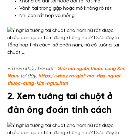
Không có dái tai hoặc dái tai rất mờ
Vành tai trong gập hoặc mở không rõ rệt
Nhĩ căn rất hẹp và mỏng
» Tham khảo bài viết:
Giải mã người thuộc cung Kim
Ngưu
tại đây:
https://whey.vn/giai-ma-tips-nguoi-
thuoc-cung-kim-nguu.htm
2. Xem tướng tai chuột ở
đàn ông đoán tính cách