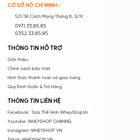
CƠ SỞ HỒ CHÍ MINH :
Ghi nhớ mật khẩu
Quên mật khẩu?
521/36 Cách Mạng Tháng 8, Q.10
ĐĂNG NHẬP
0971.33.85.85
0352.33.85.85
THÔNG TIN HỖ TRỢ
Giới thiệu
Chính sách bảo mật
Hình thức thanh toán và giao hàng
Quy Định Hoàn & Trả Hàng
THÔNG TIN LIÊN HỆ
Facebook : Sữa Thể Hình WheyShop.Vn
Youtube: WHEYSHOP CHANNEL
Instagram: WHEYSHOP VN
Tiktok: WHEYSHOP VN