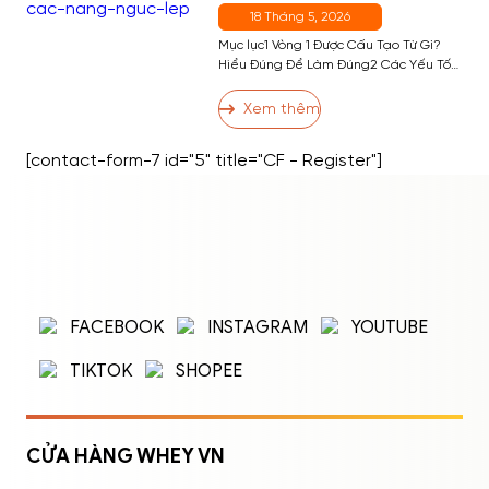
Quen Hiệu Quả Nhất
18 Tháng 5, 2026
Mục lục1 Vòng 1 Được Cấu Tạo Từ Gì?
Hiểu Đúng Để Làm Đúng2 Các Yếu Tố
Ảnh Hưởng Đến Kích Thước Vòng 13 13
Cách Tăng Vòng 1 Hiệu Quả3.1 Nhóm 1:
Xem thêm
Bài Tập Phát Triển Cơ Ngực3.2 Nhóm 2:
Dinh Dưỡng Hỗ Trợ Tăng Vòng 13.3
[contact-form-7 id="5" title="CF - Register"]
Nhóm 3: Thói Quen và Kỹ Thuật […]
ĐĂNG NHẬP
ĐĂNG KÝ
Nhập tên đăng nhập/email và mật khẩu để
FACEBOOK
INSTAGRAM
YOUTUBE
đăng nhập.
TIKTOK
SHOPEE
CỬA HÀNG WHEY VN