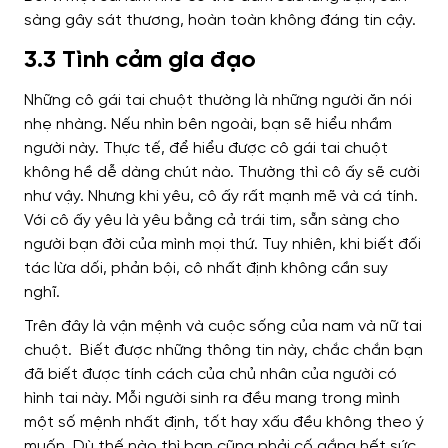
sàng gây sát thương, hoàn toàn không đáng tin cậy.
3.3 Tình cảm gia đạo
Những cô gái tai chuột thường là những người ăn nói
nhẹ nhàng. Nếu nhìn bên ngoài, bạn sẽ hiểu nhầm
người này. Thực tế, để hiểu được cô gái tai chuột
không hề dễ dàng chút nào. Thường thì cô ấy sẽ cười
như vậy. Nhưng khi yêu, cô ấy rất mạnh mẽ và cá tính.
Với cô ấy yêu là yêu bằng cả trái tim, sẵn sàng cho
người bạn đời của mình mọi thứ. Tuy nhiên, khi biết đối
tác lừa dối, phản bội, cô nhất định không cần suy
nghĩ.
Trên đây là vận mệnh và cuộc sống của nam và nữ tai
chuột. Biết được những thông tin này, chắc chắn bạn
đã biết được tính cách của chủ nhân của người có
hình tai này. Mỗi người sinh ra đều mang trong mình
một số mệnh nhất định, tốt hay xấu đều không theo ý
muốn. Dù thế nào thì bạn cũng phải cố gắng hết sức.