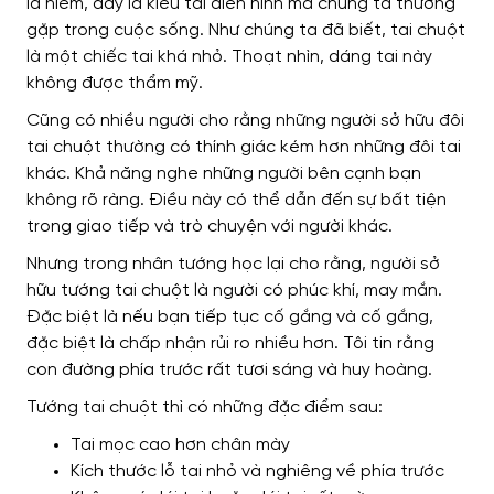
là hiếm, đây là kiểu tai điển hình mà chúng ta thường
gặp trong cuộc sống. Như chúng ta đã biết, tai chuột
là một chiếc tai khá nhỏ. Thoạt nhìn, dáng tai này
không được thẩm mỹ.
Cũng có nhiều người cho rằng những người sở hữu đôi
tai chuột thường có thính giác kém hơn những đôi tai
khác. Khả năng nghe những người bên cạnh bạn
không rõ ràng. Điều này có thể dẫn đến sự bất tiện
trong giao tiếp và trò chuyện với người khác.
Nhưng trong nhân tướng học lại cho rằng, người sở
hữu tướng tai chuột là người có phúc khí, may mắn.
Đặc biệt là nếu bạn tiếp tục cố gắng và cố gắng,
đặc biệt là chấp nhận rủi ro nhiều hơn. Tôi tin rằng
con đường phía trước rất tươi sáng và huy hoàng.
Tướng tai chuột thì có những đặc điểm sau:
Tai mọc cao hơn chân mày
Kích thước lỗ tai nhỏ và nghiêng về phía trước