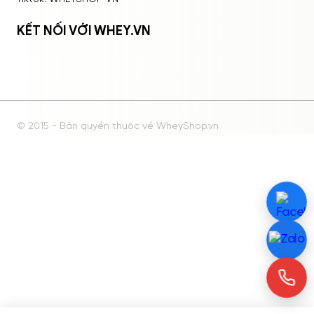
KẾT NỐI VỚI WHEY.VN
© 2015 - Bản quyền thuộc về WheyShop.vn