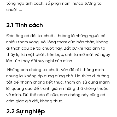
2.1 Tính cách
Đàn ông có đôi tai chuột thường là những người có
nhiều tham vọng. Với lòng tham của bản thân, không
ai thích cậu bé tai chuột này. Bất cứ khi nào anh ta
thấy lợi ích vật chất, tiền bạc, anh ta mở mắt và ngay
lập tức thay đổi suy nghĩ của mình.
Những anh chàng tai chuột vốn đã rất thông minh
nhưng lại không áp dụng đúng chỗ. Họ thích đi đường
tắt để nhanh chóng kết thúc, thậm chí sử dụng mánh
lới quảng cáo để tranh giành những thứ không thuộc
về mình. Dù thế nào đi nữa, anh chàng này cũng có
cảm giác giả dối, không thực.
2.2 Sự nghiệp