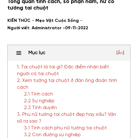
Tổng quan tính cách, số phận nam, nữ có
tướng tai chuột
-
-
KIẾN THỨC
Mẹo Vặt Cuộc Sống
Người viết: Administrator -
09-11-2022
Mục lục
[
Ẩn
]
1. Tai chuột là tai gì? Đặc điểm nhận biết
người có tai chuột
2. Xem tướng tai chuột ở đàn ông đoán tính
cách
2.1 Tính cách
2.2 Sự nghiệp
2.3 Tình duyên
3. Phụ nữ tướng tai chuột đẹp hay xấu? Vận
số ra sao ?
3.1 Tính cách phụ nữ tướng tai chuột
3.2 Con đường sự nghiệp