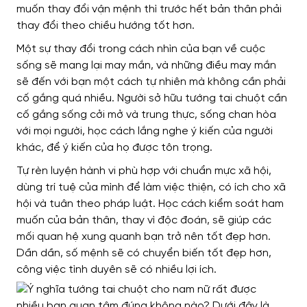
muốn thay đổi vận mệnh thì trước hết bản thân phải
thay đổi theo chiều hướng tốt hơn.
Một sự thay đổi trong cách nhìn của bạn về cuộc
sống sẽ mang lại may mắn, và những điều may mắn
sẽ đến với bạn một cách tự nhiên mà không cần phải
cố gắng quá nhiều. Người sở hữu tướng tai chuột cần
cố gắng sống cởi mở và trung thực, sống chan hòa
với mọi người, học cách lắng nghe ý kiến ​​của người
khác, để ý kiến ​​của họ được tôn trọng.
Tự rèn luyện hành vi phù hợp với chuẩn mực xã hội,
dùng trí tuệ của mình để làm việc thiện, có ích cho xã
hội và tuân theo pháp luật. Học cách kiểm soát ham
muốn của bản thân, thay vì độc đoán, sẽ giúp các
mối quan hệ xung quanh bạn trở nên tốt đẹp hơn.
Dần dần, số mệnh sẽ có chuyển biến tốt đẹp hơn,
công việc tình duyên sẽ có nhiều lợi ích.