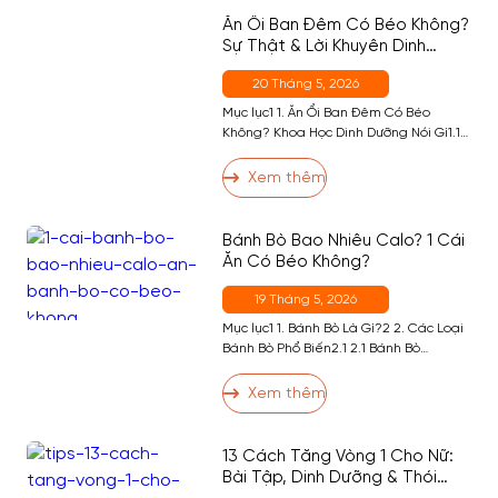
Revive Có Tốt Không?3 3. Tập Gym Nên
Ăn Ổi Ban Đêm Có Béo Không?
Thay Revive Bằng BCAA Không?4 4. Ai
Sự Thật & Lời Khuyên Dinh
Nên […]
Dưỡng
20 Tháng 5, 2026
Mục lục1 1. Ăn Ổi Ban Đêm Có Béo
Không? Khoa Học Dinh Dưỡng Nói Gì1.1
2 2. Lợi Ích Sức Khỏe Của Ổi — Đặc Biệt
Với Người Tập Gym3 3. Ăn Ổi Ban Đêm
Xem thêm
Có Tốt Không? — Thời Điểm Phù Hợp4
4. Ai Không Nên Ăn Ổi Ban Đêm?5 5.
Cách Ăn […]
Bánh Bò Bao Nhiêu Calo? 1 Cái
Ăn Có Béo Không?
19 Tháng 5, 2026
Mục lục1 1. Bánh Bò Là Gì?2 2. Các Loại
Bánh Bò Phổ Biến2.1 2.1 Bánh Bò
Nướng2.2 2.2 Bánh Bò Hấp2.3 2.3 Bánh
Bò Sữa Nướng2.4 2.4 Bánh Bò Dừa3 3.
Xem thêm
Ăn Bánh Bò Có Tốt Không?4 4. Bánh Bò
Bao Nhiêu Calo? Bảng Calo Đầy Đủ
Theo Khẩu Phần5 5. Ăn Bánh Bò […]
13 Cách Tăng Vòng 1 Cho Nữ:
Bài Tập, Dinh Dưỡng & Thói