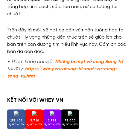
Trên đây là một số nét cơ bản về nhân tướng học tai
chuột. Hy vọng những kiến ​​thức trên sẽ giúp ích cho
bạn trên con đường tìm hiểu lĩnh vực này. Cảm ơn các
bạn đã đón đọc!
» Tham khảo bài viết:
Những bí mật về cung Song Tử
tại đây:
https://whey.vn/nhung-bi-mat-ve-cung-
song-tu.htm
KẾT NỐI VỚI WHEY VN
255,402
15,720
2,938
73,000
Người Theo Dõi
Người Theo Dõi
Người Theo Dõi
Người Theo Dõi