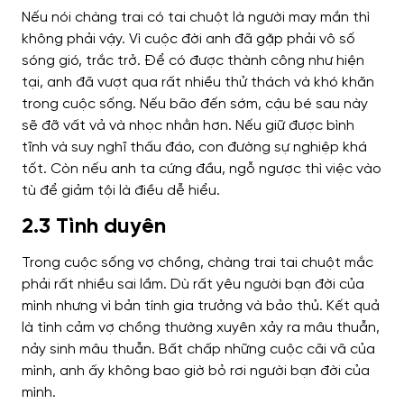
Nếu nói chàng trai có tai chuột là người may mắn thì
không phải vậy. Vì cuộc đời anh đã gặp phải vô số
sóng gió, trắc trở. Để có được thành công như hiện
tại, anh đã vượt qua rất nhiều thử thách và khó khăn
trong cuộc sống. Nếu bão đến sớm, cậu bé sau này
sẽ đỡ vất vả và nhọc nhằn hơn. Nếu giữ được bình
tĩnh và suy nghĩ thấu đáo, con đường sự nghiệp khá
tốt. Còn nếu anh ta cứng đầu, ngỗ ngược thì việc vào
tù để giảm tội là điều dễ hiểu.
2.3 Tình duyên
Trong cuộc sống vợ chồng, chàng trai tai chuột mắc
phải rất nhiều sai lầm. Dù rất yêu người bạn đời của
mình nhưng vì bản tính gia trưởng và bảo thủ. Kết quả
là tình cảm vợ chồng thường xuyên xảy ra mâu thuẫn,
nảy sinh mâu thuẫn. Bất chấp những cuộc cãi vã của
mình, anh ấy không bao giờ bỏ rơi người bạn đời của
mình.