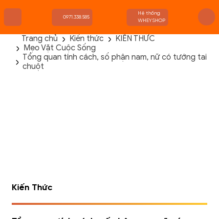
Hệ thống
0971.338.585
WHEYSHOP
Trang chủ
Kiến thức
KIẾN THỨC
Mẹo Vặt Cuộc Sống
TRANG CHỦ
Tổng quan tính cách, số phận nam, nữ có tướng tai
FLASH SALE
chuột
THANH LÝ
DANH MỤC SẢN PHẨM
THƯƠNG HIỆU
KIẾN THỨC TẬP LUYỆN
HỆ THỐNG CỬA HÀNG
Kiến Thức