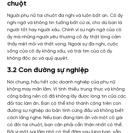
chuột
Người phụ nữ tai chuột đa nghi và luôn bất an. Cô ấy
nghi ngờ và không tin tưởng bất cứ ai, cho dù bạn là
người tốt hay người xấu. Chính vì sự nghi ngờ của cô
ấy mà những người yêu thương cô ấy thật lòng cảm
thấy mệt mỏi và thất vọng. Ngoài sự đa nghi, cuộc
sống của cô ấy không xấu, và trái tim của cô ấy
không độc ác và quỷ quyệt.
3.2 Con đường sự nghiệp
Nói chung, hầu hết các doanh nghiệp của phụ nữ
không may mắn lắm. Vì tính thiếu trung thực và không
công bằng nên cô đã không lấy được lòng tin của các
đối tác làm ăn. Bạn có thể khó thành công trên con
đường sự nghiệp do bản tính cứng đầu và không biết
cách lắng nghe. Nếu bạn đang làm ăn với một cô gái
có đôi tai chuột, bạn cần phải cẩn thận nhất có thể.
Bởi vì một sai lầm nhỏ có thể đâm sau lưng bạn, sẵn