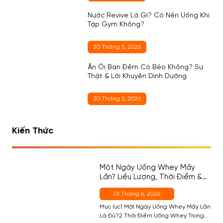
Nước Revive Là Gì? Có Nên Uống Khi
Tập Gym Không?
20 Tháng 5, 2026
Ăn Ổi Ban Đêm Có Béo Không? Sự
Thật & Lời Khuyên Dinh Dưỡng
20 Tháng 5, 2026
Kiến Thức
Một Ngày Uống Whey Mấy
Lần? Liều Lượng, Thời Điểm &
Cách Chọn Đúng Cho Người
01 Tháng 6, 2026
Mới
Mục lục1 Một Ngày Uống Whey Mấy Lần
Là Đủ?2 Thời Điểm Uống Whey Trong