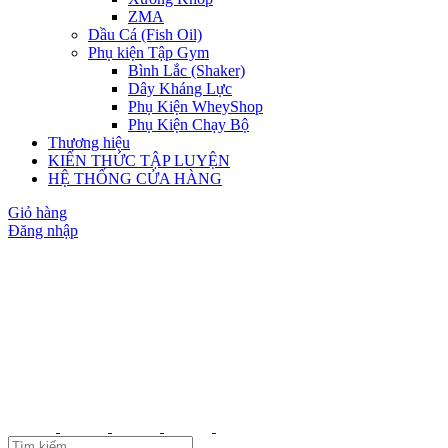
ZMA
Dầu Cá (Fish Oil)
Phụ kiện Tập Gym
Bình Lắc (Shaker)
Dây Kháng Lực
Phụ Kiện WheyShop
Phụ Kiện Chạy Bộ
Thương hiệu
KIẾN THỨC TẬP LUYỆN
HỆ THỐNG CỬA HÀNG
Giỏ hàng
Đăng nhập