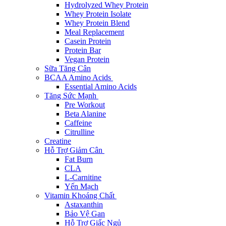
Hydrolyzed Whey Protein
Whey Protein Isolate
Whey Protein Blend
Meal Replacement
Casein Protein
Protein Bar
Vegan Protein
Sữa Tăng Cân
BCAA Amino Acids
Essential Amino Acids
Tăng Sức Mạnh
Pre Workout
Beta Alanine
Caffeine
Citrulline
Creatine
Hỗ Trợ Giảm Cân
Fat Burn
CLA
L-Carnitine
Yến Mạch
Vitamin Khoáng Chất
Astaxanthin
Bảo Vệ Gan
Hỗ Trợ Giấc Ngủ