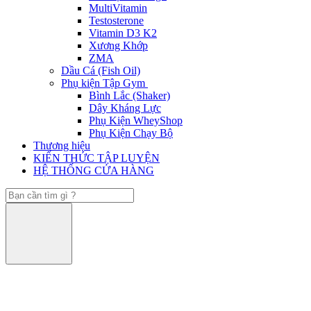
MultiVitamin
Testosterone
Vitamin D3 K2
Xương Khớp
ZMA
Dầu Cá (Fish Oil)
Phụ kiện Tập Gym
Bình Lắc (Shaker)
Dây Kháng Lực
Phụ Kiện WheyShop
Phụ Kiện Chạy Bộ
Thương hiệu
KIẾN THỨC TẬP LUYỆN
HỆ THỐNG CỬA HÀNG