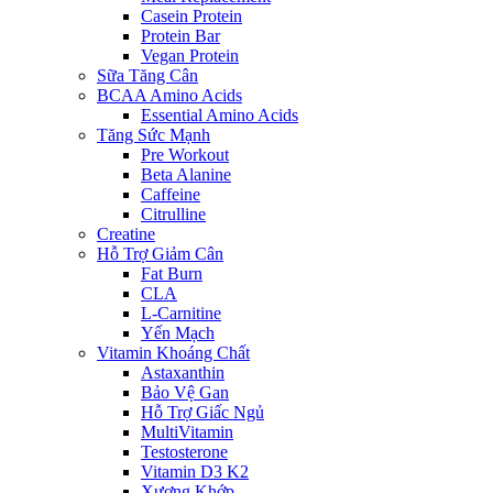
Casein Protein
Protein Bar
Vegan Protein
Sữa Tăng Cân
BCAA Amino Acids
Essential Amino Acids
Tăng Sức Mạnh
Pre Workout
Beta Alanine
Caffeine
Citrulline
Creatine
Hỗ Trợ Giảm Cân
Fat Burn
CLA
L-Carnitine
Yến Mạch
Vitamin Khoáng Chất
Astaxanthin
Bảo Vệ Gan
Hỗ Trợ Giấc Ngủ
MultiVitamin
Testosterone
Vitamin D3 K2
Xương Khớp