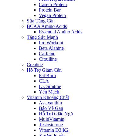
Casein Protein
Protein Bar
Vegan Protein
Sữa Tăng Cân
BCAA Amino Acids
Essential Amino Acids
Tăng Sức Mạnh
Pre Workout
Beta Alanine
Caffeine
Citrulline
Creatine
Hỗ Trợ Giảm Cân
Fat Burn
CLA
L-Carnitine
Yến Mạch
Vitamin Khoáng Chất
Astaxanthin
Bảo Vệ Gan
Hỗ Trợ Giấc Ngủ
MultiVitamin
Testosterone
Vitamin D3 K2
Xương Khớp