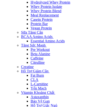
Hydrolyzed Whey Protein
Whey Protein Isolate
Whey Protein Blend
Meal Replacement
Casein Protein
Protein Bar
Vegan Protein
Sữa Tăng Cân
BCAA Amino Acids
Essential Amino Acids
Tăng Sức Mạnh
Pre Workout
Beta Alanine
Caffeine
Citrulline
Creatine
Hỗ Trợ Giảm Cân
Fat Burn
CLA
L-Carnitine
Yến Mạch
Vitamin Khoáng Chất
Astaxanthin
Bảo Vệ Gan
Hỗ Trợ Giấc Ngủ