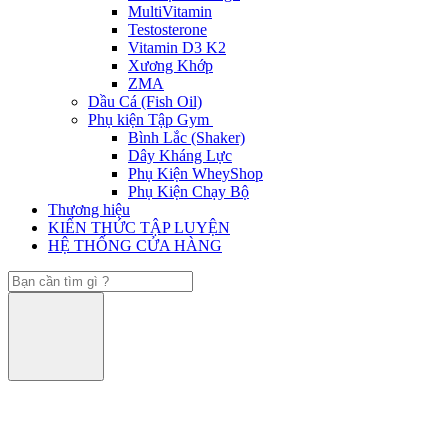
MultiVitamin
Testosterone
Vitamin D3 K2
Xương Khớp
ZMA
Dầu Cá (Fish Oil)
Phụ kiện Tập Gym
Bình Lắc (Shaker)
Dây Kháng Lực
Phụ Kiện WheyShop
Phụ Kiện Chạy Bộ
Thương hiệu
KIẾN THỨC TẬP LUYỆN
HỆ THỐNG CỬA HÀNG