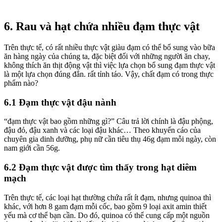
6. Rau và hạt chứa nhiều đạm thực vật
Trên thực tế, có rất nhiều thực vật giàu đạm có thể bổ sung vào bữa
ăn hàng ngày của chúng ta, đặc biệt đối với những người ăn chay,
không thích ăn thịt động vật thì việc lựa chọn bổ sung đạm thực vật
là một lựa chọn đúng đắn. rất tỉnh táo. Vậy, chất đạm có trong thực
phẩm nào?
6.1 Đạm thực vật đậu nành
“đạm thực vật bao gồm những gì?” Câu trả lời chính là đậu phộng,
đậu đỏ, đậu xanh và các loại đậu khác… Theo khuyến cáo của
chuyên gia dinh dưỡng, phụ nữ cần tiêu thụ 46g đạm mỗi ngày, còn
nam giới cần 56g.
6.2 Đạm thực vật được tìm thấy trong hạt diêm
mạch
Trên thực tế, các loại hạt thường chứa rất ít đạm, nhưng quinoa thì
khác, với hơn 8 gam đạm mỗi cốc, bao gồm 9 loại axit amin thiết
yếu mà cơ thể bạn cần. Do đó, quinoa có thể cung cấp một nguồn