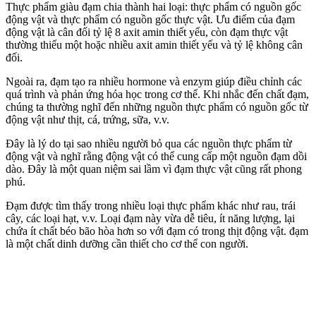
Thực phẩm giàu đạm chia thành hai loại: thực phẩm có nguồn gốc
động vật và thực phẩm có nguồn gốc thực vật. Ưu điểm của đạm
động vật là cân đối tỷ lệ 8 axit amin thiết yếu, còn đạm thực vật
thường thiếu một hoặc nhiều axit amin thiết yếu và tỷ lệ không cân
đối.
Ngoài ra, đạm tạo ra nhiều hormone và enzym giúp điều chỉnh các
quá trình và phản ứng hóa học trong cơ thể. Khi nhắc đến chất đạm,
chúng ta thường nghĩ đến những nguồn thực phẩm có nguồn gốc từ
động vật như thịt, cá, trứng, sữa, v.v.
Đây là lý do tại sao nhiều người bỏ qua các nguồn thực phẩm từ
động vật và nghĩ rằng động vật có thể cung cấp một nguồn đạm dồi
dào. Đây là một quan niệm sai lầm vì đạm thực vật cũng rất phong
phú.
Đạm được tìm thấy trong nhiều loại thực phẩm khác như rau, trái
cây, các loại hạt, v.v. Loại đạm này vừa dễ tiêu, ít năng lượng, lại
chứa ít chất béo bão hòa hơn so với đạm có trong thịt động vật. đạm
là một chất dinh dưỡng cần thiết cho cơ thể con người.