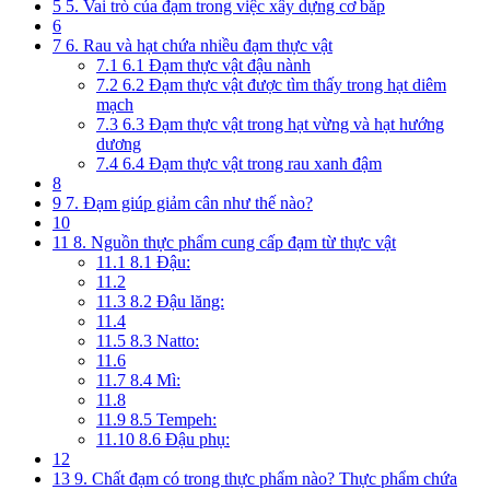
5
5. Vai trò của đạm trong việc xây dựng cơ bắp
6
7
6. Rau và hạt chứa nhiều đạm thực vật
7.1
6.1 Đạm thực vật đậu nành
7.2
6.2 Đạm thực vật được tìm thấy trong hạt diêm
mạch
7.3
6.3 Đạm thực vật trong hạt vừng và hạt hướng
dương
7.4
6.4 Đạm thực vật trong rau xanh đậm
8
9
7. Đạm giúp giảm cân như thế nào?
10
11
8. Nguồn thực phẩm cung cấp đạm từ thực vật
11.1
8.1 Đậu:
11.2
11.3
8.2 Đậu lăng:
11.4
11.5
8.3 Natto:
11.6
11.7
8.4 Mì:
11.8
11.9
8.5 Tempeh:
11.10
8.6 Đậu phụ:
12
13
9. Chất đạm có trong thực phẩm nào? Thực phẩm chứa