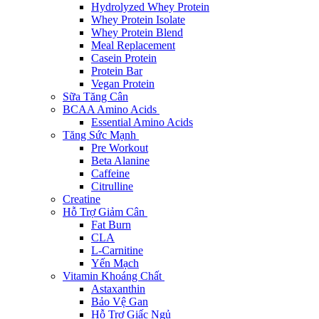
Hydrolyzed Whey Protein
Whey Protein Isolate
Whey Protein Blend
Meal Replacement
Casein Protein
Protein Bar
Vegan Protein
Sữa Tăng Cân
BCAA Amino Acids
Essential Amino Acids
Tăng Sức Mạnh
Pre Workout
Beta Alanine
Caffeine
Citrulline
Creatine
Hỗ Trợ Giảm Cân
Fat Burn
CLA
L-Carnitine
Yến Mạch
Vitamin Khoáng Chất
Astaxanthin
Bảo Vệ Gan
Hỗ Trợ Giấc Ngủ