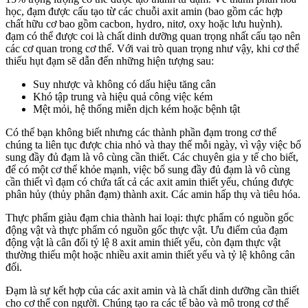
học, đạm được cấu tạo từ các chuỗi axit amin (bao gồm các hợp
chất hữu cơ bao gồm cacbon, hydro, nitơ, oxy hoặc lưu huỳnh).
đạm có thể được coi là chất dinh dưỡng quan trọng nhất cấu tạo nên
các cơ quan trong cơ thể. Với vai trò quan trọng như vậy, khi cơ thể
thiếu hụt đạm sẽ dẫn đến những hiện tượng sau:
Suy nhược và không có dấu hiệu tăng cân
Khó tập trung và hiệu quả công việc kém
Mệt mỏi, hệ thống miễn dịch kém hoặc bệnh tật
Có thể bạn không biết nhưng các thành phần đạm trong cơ thể
chúng ta liên tục được chia nhỏ và thay thế mỗi ngày, vì vậy việc bổ
sung đầy đủ đạm là vô cùng cần thiết. Các chuyên gia y tế cho biết,
để có một cơ thể khỏe mạnh, việc bổ sung đầy đủ đạm là vô cùng
cần thiết vì đạm có chứa tất cả các axit amin thiết yếu, chúng được
phân hủy (thủy phân đạm) thành axit. Các amin hấp thụ và tiêu hóa.
Thực phẩm giàu đạm chia thành hai loại: thực phẩm có nguồn gốc
động vật và thực phẩm có nguồn gốc thực vật. Ưu điểm của đạm
động vật là cân đối tỷ lệ 8 axit amin thiết yếu, còn đạm thực vật
thường thiếu một hoặc nhiều axit amin thiết yếu và tỷ lệ không cân
đối.
Đạm là sự kết hợp của các axit amin và là chất dinh dưỡng cần thiết
cho cơ thể con người. Chúng tạo ra các tế bào và mô trong cơ thể