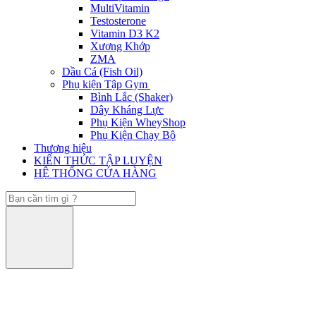
MultiVitamin
Testosterone
Vitamin D3 K2
Xương Khớp
ZMA
Dầu Cá (Fish Oil)
Phụ kiện Tập Gym
Bình Lắc (Shaker)
Dây Kháng Lực
Phụ Kiện WheyShop
Phụ Kiện Chạy Bộ
Thương hiệu
KIẾN THỨC TẬP LUYỆN
HỆ THỐNG CỬA HÀNG