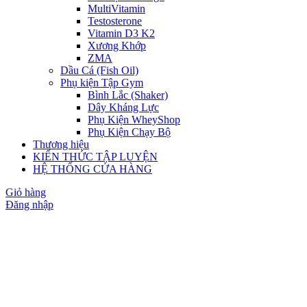
MultiVitamin
Testosterone
Vitamin D3 K2
Xương Khớp
ZMA
Dầu Cá (Fish Oil)
Phụ kiện Tập Gym
Bình Lắc (Shaker)
Dây Kháng Lực
Phụ Kiện WheyShop
Phụ Kiện Chạy Bộ
Thương hiệu
KIẾN THỨC TẬP LUYỆN
HỆ THỐNG CỬA HÀNG
Giỏ hàng
Đăng nhập