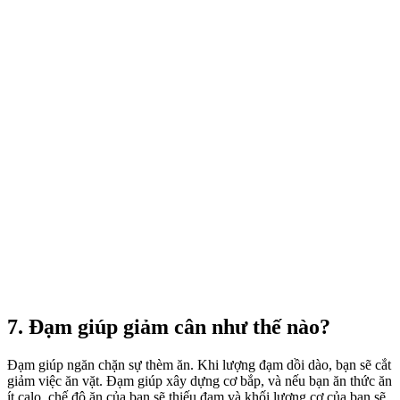
7. Đạm giúp giảm cân như thế nào?
Đạm giúp ngăn chặn sự thèm ăn. Khi lượng đạm dồi dào, bạn sẽ cắt
giảm việc ăn vặt. Đạm giúp xây dựng cơ bắp, và nếu bạn ăn thức ăn
ít calo, chế độ ăn của bạn sẽ thiếu đạm và khối lượng cơ của bạn sẽ