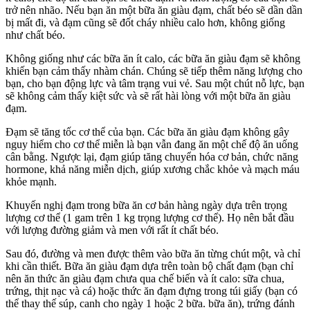
trở nên nhão. Nếu bạn ăn một bữa ăn giàu đạm, chất béo sẽ dần dần
bị mất đi, và đạm cũng sẽ đốt cháy nhiều calo hơn, không giống
như chất béo.
Không giống như các bữa ăn ít calo, các bữa ăn giàu đạm sẽ không
khiến bạn cảm thấy nhàm chán. Chúng sẽ tiếp thêm năng lượng cho
bạn, cho bạn động lực và tâm trạng vui vẻ. Sau một chút nỗ lực, bạn
sẽ không cảm thấy kiệt sức và sẽ rất hài lòng với một bữa ăn giàu
đạm.
Đạm sẽ tăng tốc cơ thể của bạn. Các bữa ăn giàu đạm không gây
nguy hiểm cho cơ thể miễn là bạn vẫn đang ăn một chế độ ăn uống
cân bằng. Ngược lại, đạm giúp tăng chuyển hóa cơ bản, chức năng
hormone, khả năng miễn dịch, giúp xương chắc khỏe và mạch máu
khỏe mạnh.
Khuyến nghị đạm trong bữa ăn cơ bản hàng ngày dựa trên trọng
lượng cơ thể (1 gam trên 1 kg trọng lượng cơ thể). Họ nên bắt đầu
với lượng đường giảm và men với rất ít chất béo.
Sau đó, đường và men được thêm vào bữa ăn từng chút một, và chỉ
khi cần thiết. Bữa ăn giàu đạm dựa trên toàn bộ chất đạm (bạn chỉ
nên ăn thức ăn giàu đạm chưa qua chế biến và ít calo: sữa chua,
trứng, thịt nạc và cá) hoặc thức ăn đạm đựng trong túi giấy (bạn có
thể thay thế súp, canh cho ngày 1 hoặc 2 bữa. bữa ăn), trứng đánh