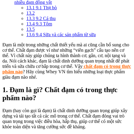
nhiều đạm động vật
13.1
9.1 Thịt bò
13.2
13.3
9.2 Cá thu
13.4
9.3 Tôm
13.5
13.6
9.4 Sữa và các sản phẩm từ sữa
Đạm là một trong những chất thiết yếu mà ai cũng cần bổ sung cho
cơ thể. Chất đạm được ví như những “viên gạch” cấu tạo nên cơ
thể. Vì chất này giúp chúng ta hình thành cơ, gân, cơ, nội tạng và
da. Nói cách khác, đạm là chất dinh dưỡng quan trọng nhất để phát
triển và sửa chữa cơ bắp trong cơ thể. Vậy
chất đạm có trong thực
phẩm nào
? Hãy cùng Whey VN tìm hiểu những loại thực phẩm
giàu đạm nào nhé.
1. Đạm là gì? Chất đạm có trong thực
phẩm nào?
Đạm (hay còn gọi là đạm) là chất dinh dưỡng quan trọng giúp xây
dựng và tái tạo tất cả các mô trong cơ thể. Chất đạm đóng vai trò
quan trọng trong việc điều hòa, hấp thụ, giúp cơ thể có một sức
khỏe toàn diện và tăng cường sức đề kháng.