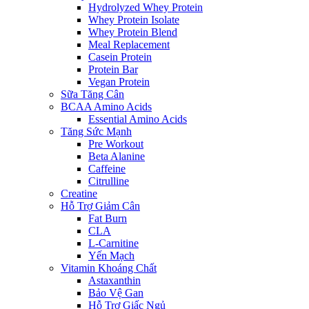
Hydrolyzed Whey Protein
Whey Protein Isolate
Whey Protein Blend
Meal Replacement
Casein Protein
Protein Bar
Vegan Protein
Sữa Tăng Cân
BCAA Amino Acids
Essential Amino Acids
Tăng Sức Mạnh
Pre Workout
Beta Alanine
Caffeine
Citrulline
Creatine
Hỗ Trợ Giảm Cân
Fat Burn
CLA
L-Carnitine
Yến Mạch
Vitamin Khoáng Chất
Astaxanthin
Bảo Vệ Gan
Hỗ Trợ Giấc Ngủ