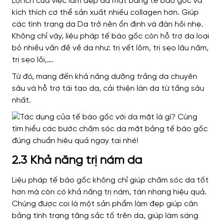
Lợi ích của việc làm đẹp da mặt bằng tế bào gốc và
kích thích cơ thể sản xuất nhiều collagen hơn. Giúp
các tình trạng da Da trở nên ổn định và đàn hồi nhẹ.
Không chỉ vậy, liệu pháp tế bào gốc còn hỗ trợ da loại
bỏ nhiều vấn đề về da như: trị vết lõm, trị sẹo lâu năm,
trị sẹo lồi,….
Từ đó, mang đến khả năng dưỡng trắng da chuyên
sâu và hỗ trợ tái tạo da, cải thiện làn da từ tầng sâu
nhất.
2.3 Khả năng trị nám da
Liệu pháp tế bào gốc không chỉ giúp chăm sóc da tốt
hơn mà còn có khả năng trị nám, tàn nhang hiệu quả.
Chúng được coi là một sản phẩm làm đẹp giúp cân
bằng tình trạng tăng sắc tố trên da, giúp làm sáng