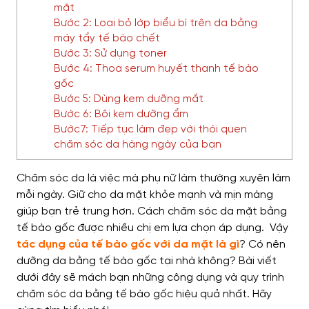
mặt
Bước 2: Loại bỏ lớp biểu bì trên da bằng
máy tẩy tế bào chết
Bước 3: Sử dụng toner
Bước 4: Thoa serum huyết thanh tế bào
gốc
Bước 5: Dùng kem dưỡng mắt
Bước 6: Bôi kem dưỡng ẩm
Bước7: Tiếp tục làm đẹp với thói quen
chăm sóc da hàng ngày của bạn
Chăm sóc da là việc mà phụ nữ làm thường xuyên làm
mỗi ngày. Giữ cho da mặt khỏe mạnh và mịn màng
giúp bạn trẻ trung hơn. Cách chăm sóc da mặt bằng
tế bào gốc được nhiều chị em lựa chọn áp dụng. Vậy
tác dụng của tế bào gốc với da mặt là gì
? Có nên
dưỡng da bằng tế bào gốc tại nhà không? Bài viết
dưới đây sẽ mách bạn những công dụng và quy trình
chăm sóc da bằng tế bào gốc hiệu quả nhất. Hãy