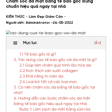
Chăm sóc da mặt bằng tế bào gốc đúng
chuẩn hiệu quả ngay tại nhà
-
-
KIẾN THỨC
Làm Đẹp Giảm Cân
Người viết: Administrator -
24-05-2022
Mục lục
[
Ẩn
]
1.1 Tế bào gốc là gì?
2. Tác dụng của tế bào gốc với da mặt là gì?
2.1 Giúp làm chậm quá trình lão hóa da
2.2 Kích thích sản xuất collagen
2.3 Khả năng trị nám da
2.4 Loại bỏ tất cả các loại mụn
3. Có nên chăm sóc da bằng tế bào gốc tại
nhà?
4. Hướng dẫn các bước chăm sóc da mặt
bằng tế bào gốc hiệu quả ngay tại nhà
Bước 1: Làm sạch da mặt bằng sửa rửa