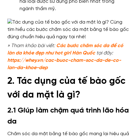
hai loại được sử dụng phổ biến nhất trong
ngành thẩm mỹ.
» Tham khảo bài viết:
Các bước chăm sóc da để có
làn da khỏe đẹp như hot girl Hàn Quốc
tại đây:
https://whey.vn/cac-buoc-cham-soc-da-de-co-
lan-da-khoe-dep
2. Tác dụng của tế bào gốc
với da mặt là gì?
2.1 Giúp làm chậm quá trình lão hóa
da
Chăm sóc da mặt bằng tế bào gốc mang lại hiệu quả