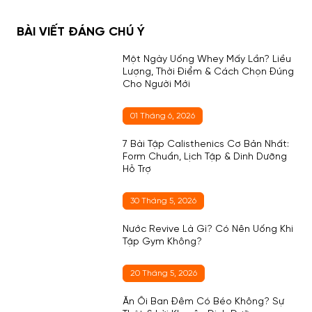
BÀI VIẾT ĐÁNG CHÚ Ý
Một Ngày Uống Whey Mấy Lần? Liều
Lượng, Thời Điểm & Cách Chọn Đúng
Cho Người Mới
01 Tháng 6, 2026
7 Bài Tập Calisthenics Cơ Bản Nhất:
Form Chuẩn, Lịch Tập & Dinh Dưỡng
Hỗ Trợ
30 Tháng 5, 2026
Nước Revive Là Gì? Có Nên Uống Khi
Tập Gym Không?
20 Tháng 5, 2026
Ăn Ổi Ban Đêm Có Béo Không? Sự