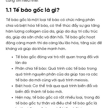
cùng tìm hiểu nhé!
1.1 Tế bào gốc là gì?
Tế bào gốc là một loại tế bào có chức năng phân
chia và biệt hóa tế bào, có thể thúc đẩy sự gia tăng
hàm lượng collagen của da, giúp da duy trì cấu trúc
da, giúp da săn chắc và đàn hồi. Tế bào gốc hoạt
động càng mạnh thì da càng lâu lão hóa, tăng sức đề
kháng và giúp da khỏe mạnh hơn.
Tế bào gốc đóng vai trò rất quan trọng đối với
làn da
Phân chia tế bào: Quá trình các tế bào trong
quá trình nguyên phân của da giúp tạo ra các
tế bào da mới cùng với quá trình meiosis.
Biệt hoá: Cơ thể trải qua quá trình biến đổi và
biến đổi thành tế bào mới.
Hiện nay, tế bào gốc có rất nhiều loại, trong đó
tế bào gốc tự thân và điều chế tế bào gốc là