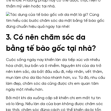
trẻ khỏe. Phương pháp này có thể được thực hiện ở
thẩm mỹ viện hoặc tại nhà.
3. Có nên chăm sóc da
bằng tế bào gốc tại nhà?
Cuộc sống ngày nay khiến làn da tiếp xúc với nhiều
hóa chất, bụi bẩn và ô nhiễm. Nguyên khí của da trở
nên kém sắc, da bắt đầu xấu đi, nếp nhăn, vết thâm,
mụn làm cho da lão hóa nhanh hơn, v.v. Từ đó, nhu cầu
làm đẹp, chăm sóc da cũng được chị em quan tâm
ngày một nhiều hơn.
Bởi một khi da xuống cấp sẽ khiến chị em mất tự tin
và lo lắng. Nếu làn da của bạn không được chăm sóc
kịp thời, chăm sóc đúng cách có thể khiến da bị tổn