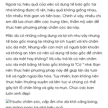
Ngoài ra, hiệu quả của việc sử dụng tế bào gốc tại
nhà không được rõ rệt, hiệu quả không giống nhau,
tốn nhiều thời gian và tiền bạc. Chính vì vậy, nhiều chị
em đã lựa chọn đến các trung tâm, thẩm mỹ viện để
thực hiện phương pháp chăm sóc da này.
Mặc dù có những công dụng và lợi ích như vậy nhưng
tế bào gốc mang lại những lợi ích tuyệt vời khi chăm
sóc da mặt. Nhưng vẫn còn một số người băn khoăn
và không an tâm có nên sử dụng tế bào gốc để chăm
sóc da mặt hay không?
Và câu trả lời có nên chăm
sóc da mặt bằng tế bào gốc không là “Có ” nhé. Bạn
nên thực hiện phương pháp này để giúp làn da tươi
trẻ và ngăn ngừa lão hóa. Tuy nhiên, bạn không nên
thực hiện thường xuyên và liên tục vì chúng có thể
gây bít lỗ chân lông và gây ra mụn. Chúc các bạn
luôn xinh đẹp!