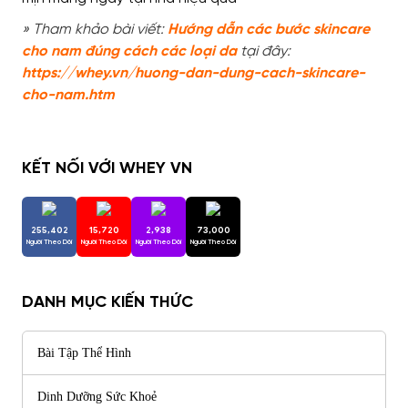
» Tham khảo bài viết:
Hướng dẫn các bước skincare
cho nam đúng cách các loại da
tại đây:
https://
whey.vn/huong-dan-dung-cach-skincare-
cho-nam.htm
KẾT NỐI VỚI WHEY VN
255,402
15,720
2,938
73,000
Người Theo Dõi
Người Theo Dõi
Người Theo Dõi
Người Theo Dõi
DANH MỤC KIẾN THỨC
Bài Tập Thể Hình
Dinh Dưỡng Sức Khoẻ