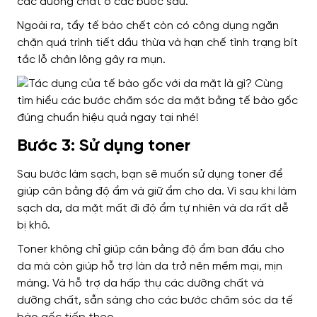
các dưỡng chất ở các bước sau.
Ngoài ra, tẩy tế bào chết còn có công dụng ngăn
chặn quá trình tiết dầu thừa và hạn chế tình trạng bít
tắc lỗ chân lông gây ra mụn.
Bước 3: Sử dụng toner
Sau bước làm sạch, bạn sẽ muốn sử dụng toner để
giúp cân bằng độ ẩm và giữ ẩm cho da. Vì sau khi làm
sạch da, da mặt mất đi độ ẩm tự nhiên và da rất dễ
bị khô.
Toner không chỉ giúp cân bằng độ ẩm ban đầu cho
da mà còn giúp hỗ trợ làn da trở nên mềm mại, mịn
màng. Và hỗ trợ da hấp thụ các dưỡng chất và
dưỡng chất, sẵn sàng cho các bước chăm sóc da tế