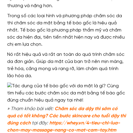
thương và nặng hơn.
Trong số các loại hình và phương pháp chăm sóc da
thì chăm sóc da mặt bằng tế bào gốc là hiệu quả
nhất. Tế bào gốc là phương pháp thẩm mỹ và chăm
sóc da hiện đại, tiên tiến nhất hiện nay và được nhiều
chị em lựa chọn.
Nó rất hiệu quả và rất an toàn do quá trình chăm sóc
da đơn giản. Giúp da mặt của bạn trở nên mịn màng,
trẻ hóa, căng mọng và rạng rỡ, làm chậm quá trình
lão hóa da.
» Tham khảo bài viết:
Chăm sóc da dậy thì sớm có
quá có tốt không? Các bước skincare cho tuổi dậy thì
đúng cách
tại đây:
https://whey.vn/4-tieu-chi-lua-
chon-may-massage-nang-co-mat-cam-tay.htm