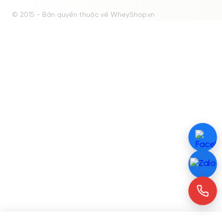
© 2015 - Bản quyền thuộc về WheyShop.vn