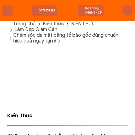
Hệ thống
0971.338.585
WHEYSHOP
Trang chủ
Kiến thức
KIẾN THỨC
Làm Đẹp Giảm Cân
TRANG CHỦ
Chăm sóc da mặt bằng tế bào gốc đúng chuẩn
FLASH SALE
hiệu quả ngay tại nhà
THANH LÝ
DANH MỤC SẢN PHẨM
THƯƠNG HIỆU
KIẾN THỨC TẬP LUYỆN
HỆ THỐNG CỬA HÀNG
Kiến Thức