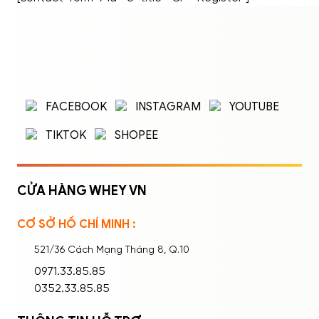
ĐĂNG NHẬP
ĐĂNG KÝ
Nhập tên đăng nhập/email và mật khẩu để
FACEBOOK
INSTAGRAM
YOUTUBE
đăng nhập.
TIKTOK
SHOPEE
CỬA HÀNG WHEY VN
CƠ SỞ HỒ CHÍ MINH :
Ghi nhớ mật khẩu
Quên mật khẩu?
521/36 Cách Mạng Tháng 8, Q.10
ĐĂNG NHẬP
0971.33.85.85
0352.33.85.85