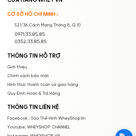
CỬA HÀNG WHEY VN
CƠ SỞ HỒ CHÍ MINH :
Ghi nhớ mật khẩu
Quên mật khẩu?
521/36 Cách Mạng Tháng 8, Q.10
ĐĂNG NHẬP
0971.33.85.85
0352.33.85.85
THÔNG TIN HỖ TRỢ
Giới thiệu
Chính sách bảo mật
Hình thức thanh toán và giao hàng
Quy Định Hoàn & Trả Hàng
THÔNG TIN LIÊN HỆ
Facebook : Sữa Thể Hình WheyShop.Vn
Youtube: WHEYSHOP CHANNEL