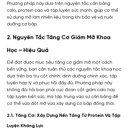
Phương pháp này dựa trên nguyên tắc cân bằng
calo, protein cao và tập luyện sức mạnh, giúp cơ thể
sử dụng mỡ làm nhiên liệu trong khi bảo vệ và nuôi
dưỡng cơ bắp.
2. Nguyên Tắc Tăng Cơ Giảm Mỡ Khoa
Học – Hiệu Quả
Để đạt được mục tiêu tăng cơ giảm mỡ một cách
bền vững, bạn cần tuân thủ các nguyên tắc khoa học
dựa trên ba trụ cột chính: dinh dưỡng chính xác, tập
luyện hợp lý và phục hồi đầy đủ. Phương pháp này
không đòi hỏi bạn phải cực đoan cắt giảm calo hay
tập luyện kiệt sức, mà tập trung vào sự cân bằng để
cơ thể vừa đốt mỡ vừa xây dựng cơ bắp đồng thời.
2.1. Tăng Cơ: Xây Dựng Nền Tảng Từ Protein Và Tập
Luyện Kháng Lực