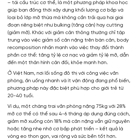
– tái cấu trúc cơ thể, là một phương pháp khoa học
giúp bạn đồng thời xây dựng khối lượng cơ bắp và
loại bỏ lớp mỡ thừa mà không cần trải qua hai giai
đoạn riêng biệt như bulking (tăng cân) hay cutting
(giảm mỡ). Khác với giảm cân thông thường chỉ tập
trung vào việc giảm số cân nặng trên bàn cân, body
recomposition nhấn mạnh vào việc thay đổi thành
phần cơ thể: tăng tỷ lệ cơ nạc và giảm tỷ lệ mỡ, dẫn
đến một thân hình cân đối, khỏe mạnh hơn.
Ở Việt Nam, nơi lối sống đô thị với công việc văn
phòng, ăn uống nhanh và ít vận động đang phổ biến,
phương pháp này đặc biệt phù hợp cho giới trẻ từ
20-40 tuổi.
Ví dụ, một chàng trai văn phòng nặng 75kg với 28%
mỡ cơ thể có thể sau 4-6 tháng áp dụng đúng cách,
giảm mỡ xuống còn 18% mà cân nặng vẫn giữ nguyên
hoặc tăng nhẹ nhờ cơ bắp phát triển – kết quả là
vòng eo thon gọn, vai rộng và sức bền tốt hơn.