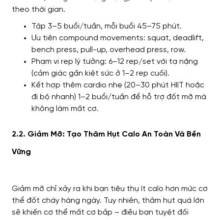
theo thời gian.
Tập 3–5 buổi/tuần, mỗi buổi 45–75 phút.
Ưu tiên compound movements: squat, deadlift,
bench press, pull-up, overhead press, row.
Phạm vi rep lý tưởng: 6–12 rep/set với tạ nặng
(cảm giác gần kiệt sức ở 1–2 rep cuối).
Kết hợp thêm cardio nhẹ (20–30 phút HIIT hoặc
đi bộ nhanh) 1–2 buổi/tuần để hỗ trợ đốt mỡ mà
không làm mất cơ.
2.2. Giảm Mỡ: Tạo Thâm Hụt Calo An Toàn Và Bền
Vững
Giảm mỡ chỉ xảy ra khi bạn tiêu thụ ít calo hơn mức cơ
thể đốt cháy hàng ngày. Tuy nhiên, thâm hụt quá lớn
sẽ khiến cơ thể mất cơ bắp – điều bạn tuyệt đối