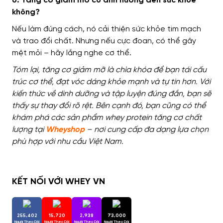
6. Tăng cơ giảm mỡ có ảnh hưởng đến sức khỏe
không?
Nếu làm đúng cách, nó cải thiện sức khỏe tim mạch
và trao đổi chất. Nhưng nếu cực đoan, có thể gây
mệt mỏi – hãy lắng nghe cơ thể.
Tóm lại, tăng cơ giảm mỡ là chìa khóa để bạn tái cấu
trúc cơ thể, đạt vóc dáng khỏe mạnh và tự tin hơn. Với
kiến thức về dinh dưỡng và tập luyện đúng đắn, bạn sẽ
thấy sự thay đổi rõ rệt. Bên cạnh đó, bạn cũng có thể
khám phá các sản phẩm whey protein tăng cơ chất
lượng tại
Wheyshop
– nơi cung cấp đa dạng lựa chọn
phù hợp với nhu cầu Việt Nam.
KẾT NỐI VỚI WHEY VN
255,402
15,720
2,938
73,000
Người Theo Dõi
Người Theo Dõi
Người Theo Dõi
Người Theo Dõi