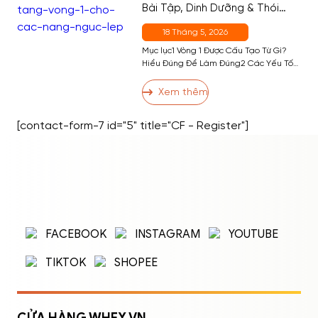
Bài Tập, Dinh Dưỡng & Thói
Quen Hiệu Quả Nhất
18 Tháng 5, 2026
Mục lục1 Vòng 1 Được Cấu Tạo Từ Gì?
Hiểu Đúng Để Làm Đúng2 Các Yếu Tố
Ảnh Hưởng Đến Kích Thước Vòng 13 13
Cách Tăng Vòng 1 Hiệu Quả3.1 Nhóm 1:
Xem thêm
Bài Tập Phát Triển Cơ Ngực3.2 Nhóm 2:
Dinh Dưỡng Hỗ Trợ Tăng Vòng 13.3
[contact-form-7 id="5" title="CF - Register"]
Nhóm 3: Thói Quen và Kỹ Thuật […]
ĐĂNG NHẬP
ĐĂNG KÝ
Nhập tên đăng nhập/email và mật khẩu để
FACEBOOK
INSTAGRAM
YOUTUBE
đăng nhập.
TIKTOK
SHOPEE