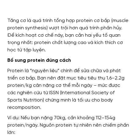
Tăng cơ là quá trình tổng hợp protein cơ bắp (muscle
protein synthesis) vượt trội hơn quá trình phân hủy.
Để kích hoạt cơ chế này, bạn cần hai yếu tố quan
trọng nhất: protein chất lượng cao và kích thích cơ
học từ tập luyện.
Bổ sung protein đúng cách
Protein là “nguyên liệu” chính để sửa chữa và phát
triển cơ bắp. Bạn nên đặt mục tiêu tiêu thụ 1.6–2.2g
protein/kg cân nặng cơ thể mỗi ngày – mức được
các nghiên cứu từ ISSN (International Society of
Sports Nutrition) chứng minh là tối ưu cho body
recomposition.
Ví dụ: Nếu bạn nặng 70kg, cần khoảng 112–154g
protein/ngày. Nguồn protein tự nhiên nên chiếm phần
lớn: