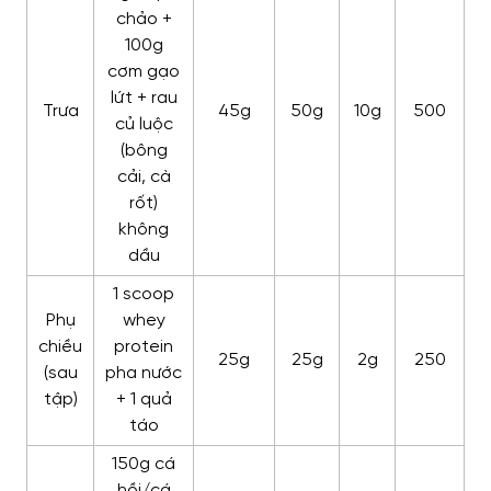
chảo +
100g
cơm gạo
lứt + rau
Trưa
45g
50g
10g
500
củ luộc
(bông
cải, cà
rốt)
không
dầu
1 scoop
Phụ
whey
chiều
protein
25g
25g
2g
250
(sau
pha nước
tập)
+ 1 quả
táo
150g cá
hồi/cá