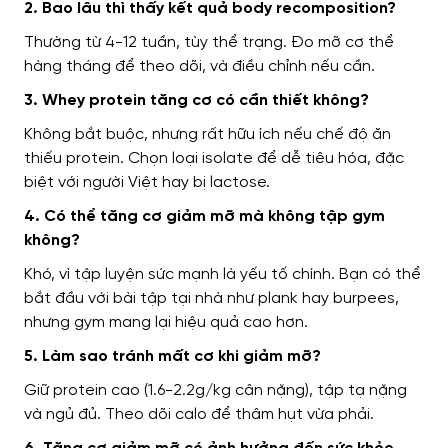
2. Bao lâu thì thấy kết quả body recomposition?
Thường từ 4-12 tuần, tùy thể trạng. Đo mỡ cơ thể
hàng tháng để theo dõi, và điều chỉnh nếu cần.
3. Whey protein tăng cơ có cần thiết không?
Không bắt buộc, nhưng rất hữu ích nếu chế độ ăn
thiếu protein. Chọn loại isolate để dễ tiêu hóa, đặc
biệt với người Việt hay bị lactose.
4. Có thể tăng cơ giảm mỡ mà không tập gym
không?
Khó, vì tập luyện sức mạnh là yếu tố chính. Bạn có thể
bắt đầu với bài tập tại nhà như plank hay burpees,
nhưng gym mang lại hiệu quả cao hơn.
5. Làm sao tránh mất cơ khi giảm mỡ?
Giữ protein cao (1.6-2.2g/kg cân nặng), tập tạ nặng
và ngủ đủ. Theo dõi calo để thâm hụt vừa phải.