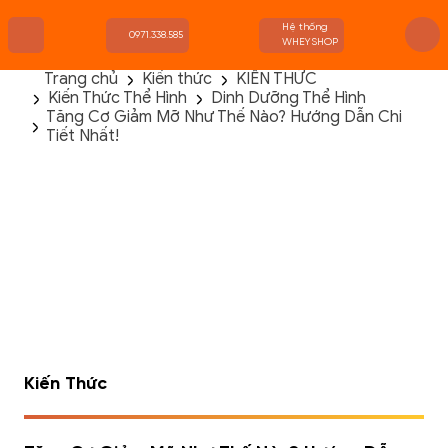
Hệ thống
0971.338.585
WHEYSHOP
Trang chủ
Kiến thức
KIẾN THỨC
Kiến Thức Thể Hình
Dinh Dưỡng Thể Hình
TRANG CHỦ
Tăng Cơ Giảm Mỡ Như Thế Nào? Hướng Dẫn Chi
FLASH SALE
Tiết Nhất!
THANH LÝ
DANH MỤC SẢN PHẨM
THƯƠNG HIỆU
KIẾN THỨC TẬP LUYỆN
HỆ THỐNG CỬA HÀNG
Kiến Thức