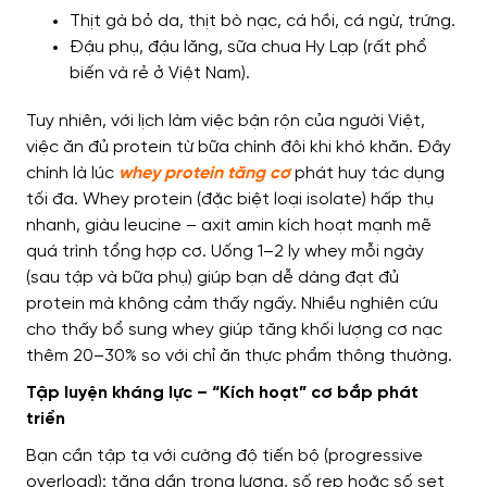
Thịt gà bỏ da, thịt bò nạc, cá hồi, cá ngừ, trứng.
Đậu phụ, đậu lăng, sữa chua Hy Lạp (rất phổ
biến và rẻ ở Việt Nam).
Tuy nhiên, với lịch làm việc bận rộn của người Việt,
việc ăn đủ protein từ bữa chính đôi khi khó khăn. Đây
chính là lúc
whey protein tăng cơ
phát huy tác dụng
tối đa. Whey protein (đặc biệt loại isolate) hấp thụ
nhanh, giàu leucine – axit amin kích hoạt mạnh mẽ
quá trình tổng hợp cơ. Uống 1–2 ly whey mỗi ngày
(sau tập và bữa phụ) giúp bạn dễ dàng đạt đủ
protein mà không cảm thấy ngấy. Nhiều nghiên cứu
cho thấy bổ sung whey giúp tăng khối lượng cơ nạc
thêm 20–30% so với chỉ ăn thực phẩm thông thường.
Tập luyện kháng lực – “Kích hoạt” cơ bắp phát
triển
Bạn cần tập tạ với cường độ tiến bộ (progressive
overload): tăng dần trọng lượng, số rep hoặc số set