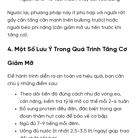
Ngược lại, phương pháp này ít phù hợp với người rất
gầy cần tăng cân mạnh (nên bulking trước) hoặc
người béo phì nặng (cần giảm mỡ ưu tiên trước khi
tăng cơ).
4. Một Số Lưu Ý Trong Quá Trình Tăng Cơ
Giảm Mỡ
Để hành trình diễn ra an toàn và hiệu quả, bạn cần
chú ý những điểm sau:
Theo dõi tiến độ đúng cách như đo vòng eo,
cân nặng, kiểm tra tỷ lệ mỡ cơ thể mỗi 2-4 tuần
Bổ sung protein đều đặn, đặc biệt trong giai
đoạn thâm hụt calo để bảo vệ cơ bắp.
Ngủ đủ 7-9 tiếng mỗi đêm.
Uống đủ nước (ít nhất 2.5-3.5 lít/ngày) giúp trao