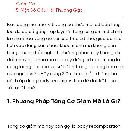
Giảm Mỡ
5. Một Số Câu Hỏi Thường Gặp
Bạn đang mệt mỏi với vòng eo thừa mỡ, cơ bắp lỏng
lẻo dù đã cố gắng tập luyện? Tăng cơ giảm mỡ chính
là chìa khóa vàng để tái cấu trúc cơ thể, giúp bạn sở
hữu vóc dáng săn chắc, khỏe mạnh mà không cần
kiêng khem khắc nghiệt. Phương pháp này không chỉ
đốt cháy mỡ thừa mà còn xây dựng cơ nạc, mang lại
năng lượng dồi dào và sự tự tin trong lối sống bận rộn
của người Việt. Hãy cùng Siêu thị cơ bắp khám phá
cách áp dụng body recomposition để đạt kết quả
tốt nhất nhé!
1. Phương Pháp Tăng Cơ Giảm Mỡ Là Gì?
Tăng cơ giảm mỡ hay còn gọi là body recomposition