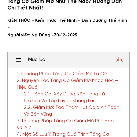
Tăng Cơ Giảm Mỡ Như Thế Nào? Hướng Dẫn
Chi Tiết Nhất!
-
-
KIẾN THỨC
Kiến Thức Thể Hình
Dinh Dưỡng Thể Hình
-
Người viết: Ng Dũng -
30-12-2025
Mục lục
[
Ẩn
]
1. Phương Pháp Tăng Cơ Giảm Mỡ Là Gì?
2. Nguyên Tắc Tăng Cơ Giảm Mỡ Khoa Học –
Hiệu Quả
2.1. Tăng Cơ: Xây Dựng Nền Tảng Từ
Protein Và Tập Luyện Kháng Lực
2.2. Giảm Mỡ: Tạo Thâm Hụt Calo An Toàn
Và Bền Vững
3. Phương Pháp Tăng Cơ Giảm Mỡ Phù Hợp
Với Ai?
4. Một Số Lưu Ý Trong Quá Trình Tăng Cơ