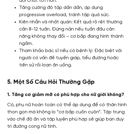
đổi chất tốt hơn.
Tăng cường độ tập dần dần, áp dụng
progressive overload, tránh tập quá sức.
Kiên nhẫn và nhất quán: Kết quả rõ rệt thường
cần 8-12 tuần. Đừng nản nếu tuần đầu cân
nặng không thay đổi – cơ bắp đang hình thành
ngầm.
Tham khảo bác sĩ nếu có bệnh lý: Đặc biệt với
người có vấn đề tuyến giáp, tiểu đường hoặc
tiền sử rối loạn ăn uống.
5. Một Số Câu Hỏi Thường Gặp
1. Tăng cơ giảm mỡ có phù hợp cho nữ giới không?
Có, phụ nữ hoàn toàn có thể áp dụng để có thân hình
thon gọn mà không lo “cơ bắp cuồn cuộn”. Tập trung
vào chế độ ăn và tập luyện phù hợp sẽ giúp bạn duy
trì đường cong nữ tính.