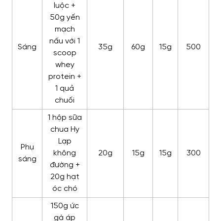
luộc +
50g yến
mạch
nấu với 1
Sáng
35g
60g
15g
500
scoop
whey
protein +
1 quả
chuối
1 hộp sữa
chua Hy
Lạp
Phụ
không
20g
15g
15g
300
sáng
đường +
20g hạt
óc chó
150g ức
gà áp