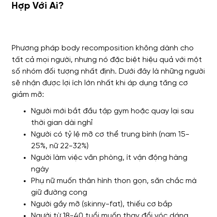
Hợp Với Ai?
Phương pháp body recomposition không dành cho
tất cả mọi người, nhưng nó đặc biệt hiệu quả với một
số nhóm đối tượng nhất định. Dưới đây là những người
sẽ nhận được lợi ích lớn nhất khi áp dụng tăng cơ
giảm mỡ:
Người mới bắt đầu tập gym hoặc quay lại sau
thời gian dài nghỉ
Người có tỷ lệ mỡ cơ thể trung bình (nam 15-
25%, nữ 22-32%)
Người làm việc văn phòng, ít vận động hàng
ngày
Phụ nữ muốn thân hình thon gọn, săn chắc mà
giữ đường cong
Người gầy mỡ (skinny-fat), thiếu cơ bắp
Người từ 18-40 tuổi muốn thay đổi vóc dáng