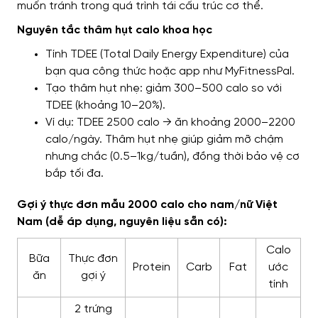
muốn tránh trong quá trình tái cấu trúc cơ thể.
Nguyên tắc thâm hụt calo khoa học
Tính TDEE (Total Daily Energy Expenditure) của
bạn qua công thức hoặc app như MyFitnessPal.
Tạo thâm hụt nhẹ: giảm 300–500 calo so với
TDEE (khoảng 10–20%).
Ví dụ: TDEE 2500 calo → ăn khoảng 2000–2200
calo/ngày. Thâm hụt nhẹ giúp giảm mỡ chậm
nhưng chắc (0.5–1kg/tuần), đồng thời bảo vệ cơ
bắp tối đa.
Gợi ý thực đơn mẫu 2000 calo cho nam/nữ Việt
Nam (dễ áp dụng, nguyên liệu sẵn có):
Calo
Bữa
Thực đơn
Protein
Carb
Fat
ước
ăn
gợi ý
tính
2 trứng