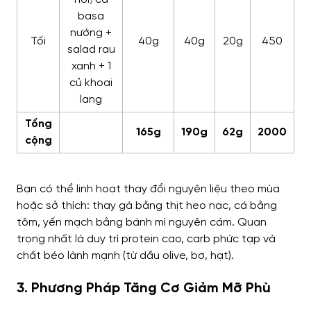
basa
nướng +
Tối
40g
40g
20g
450
salad rau
xanh + 1
củ khoai
lang
Tổng
165g
190g
62g
2000
cộng
Bạn có thể linh hoạt thay đổi nguyên liệu theo mùa
hoặc sở thích: thay gà bằng thịt heo nạc, cá bằng
tôm, yến mạch bằng bánh mì nguyên cám. Quan
trọng nhất là duy trì protein cao, carb phức tạp và
chất béo lành mạnh (từ dầu olive, bơ, hạt).
3. Phương Pháp Tăng Cơ Giảm Mỡ Phù