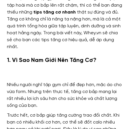
tập hoài mà cơ bắp lên rất chậm, thì có thể bạn đang
thiếu những
tips tăng cơ nhanh
thật sự đúng và đủ.
Tăng cơ không chỉ là nâng tạ nặng hơn, mà là cả một
quá trình tổng hòa giữa tập luyện, dinh dưỡng và sinh
hoạt hằng ngày. Trong bài viết này, Whey.vn sẽ chia
sẻ cho bạn các tips tăng cơ hiệu quả, dễ áp dụng
nhất.
1. Vì Sao Nam Giới Nên Tăng Cơ?
Nhiều người nghĩ tập gym chỉ để đẹp hơn, mặc áo cho
vừa form. Nhưng trên thực tế, tăng cơ bắp mang lại
rất nhiều lợi ích sâu hơn cho sức khỏe và chất lượng
sống của bạn.
Trước hết, cơ bắp giúp tăng cường trao đổi chất. Khi
bạn có nhiều khối cơ hơn, cơ thể sẽ đốt calo nhiều