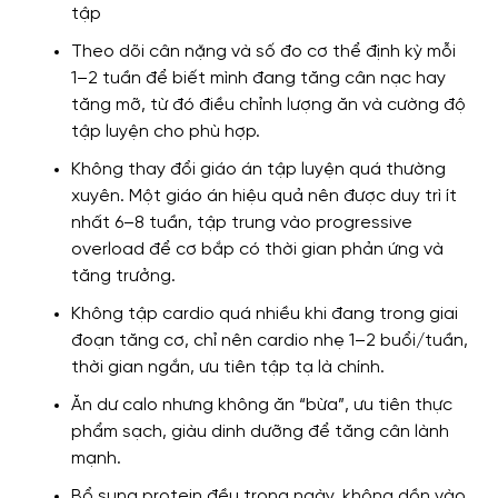
tập
Theo dõi cân nặng và số đo cơ thể định kỳ mỗi
1–2 tuần để biết mình đang tăng cân nạc hay
tăng mỡ, từ đó điều chỉnh lượng ăn và cường độ
tập luyện cho phù hợp.
Không thay đổi giáo án tập luyện quá thường
xuyên. Một giáo án hiệu quả nên được duy trì ít
nhất 6–8 tuần, tập trung vào progressive
overload để cơ bắp có thời gian phản ứng và
tăng trưởng.
Không tập cardio quá nhiều khi đang trong giai
đoạn tăng cơ, chỉ nên cardio nhẹ 1–2 buổi/tuần,
thời gian ngắn, ưu tiên tập tạ là chính.
Ăn dư calo nhưng không ăn “bừa”, ưu tiên thực
phẩm sạch, giàu dinh dưỡng để tăng cân lành
mạnh.
Bổ sung protein đều trong ngày, không dồn vào