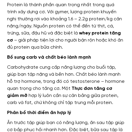
Protein là thành phần quan trọng nhất trong quá
trình xây dựng cơ. Với gymer, lượng protein khuyến
nghị thường rơi vào khoảng 1.6 – 2.2g protein/kg cân
nặng/ngày. Nguồn protein có thể đến từ thịt, cá,
trứng, sữa, đậu hũ và đặc biệt là
whey protein tăng
cơ
– giải pháp tiện lợi cho người bận rộn hoặc khó ăn
đủ protein qua bữa chính.
Bổ sung carb và chất béo lành mạnh
Carbohydrate cung cấp năng lượng cho buổi tập,
giúp bạn tập nặng và bền hơn. Chất béo lành mạnh
hỗ trợ hormone, trong đó có testosterone – hormone
quan trọng cho tăng cơ. Một
Thực đơn tăng cơ
giảm mỡ
hợp lý luôn cần sự cân bằng giữa protein,
carb và fat, chứ không chỉ tập trung mỗi protein.
Phân bổ thời điểm ăn hợp lý
Ăn trước tập giúp bạn có năng lượng, ăn sau tập giúp
cơ bắp phục hồi nhanh hơn. Đặc biệt, bữa sau tập là