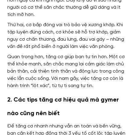
hơn ngay cả khi nghỉ ngơi. Đây là lý do vì sao những
người có cơ thể săn chắc thường dễ giữ dáng và ít
tích mỡ hơn.
Thứ hai, cơ bắp đóng vai trò bảo vệ xương khớp. Khi
tập luyện đúng cách, cơ khỏe sẽ hỗ trợ khớp, giảm
nguy cơ chấn thương, đau lưng, đau vai gáy – những
vấn đề rất phổ biến ở người làm việc văn phòng.
Quan trọng hơn, tăng cơ giúp bạn tự tin hơn. Một cơ
thể khỏe mạnh, săn chắc mang lại cảm giác làm chủ
bản thân, cải thiện tinh thần và động lực trong công
việc lẫn cuộc sống. Với nam gầy, việc tăng cơ còn là
hành trình “lột xác”, từ tự ti sang tự tin.
2. Các tips tăng cơ hiệu quả mà gymer
nào cũng nên biết
Để tăng cơ nhanh nhưng vẫn an toàn và bền vững,
bạn cần kết hợp đồng thời 3 yếu tố cốt lõi: tập luyện