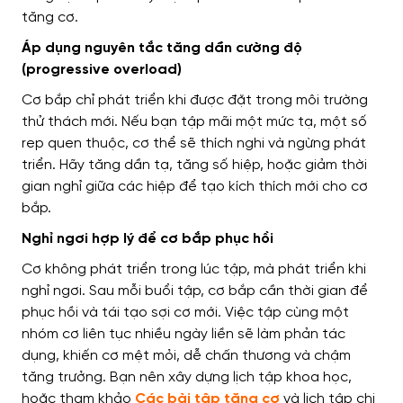
tăng cơ.
Áp dụng nguyên tắc tăng dần cường độ
(progressive overload)
Cơ bắp chỉ phát triển khi được đặt trong môi trường
thử thách mới. Nếu bạn tập mãi một mức tạ, một số
rep quen thuộc, cơ thể sẽ thích nghi và ngừng phát
triển. Hãy tăng dần tạ, tăng số hiệp, hoặc giảm thời
gian nghỉ giữa các hiệp để tạo kích thích mới cho cơ
bắp.
Nghỉ ngơi hợp lý để cơ bắp phục hồi
Cơ không phát triển trong lúc tập, mà phát triển khi
nghỉ ngơi. Sau mỗi buổi tập, cơ bắp cần thời gian để
phục hồi và tái tạo sợi cơ mới. Việc tập cùng một
nhóm cơ liên tục nhiều ngày liền sẽ làm phản tác
dụng, khiến cơ mệt mỏi, dễ chấn thương và chậm
tăng trưởng. Bạn nên xây dựng lịch tập khoa học,
hoặc tham khảo
Các bài tập tăng cơ
và lịch tập chi