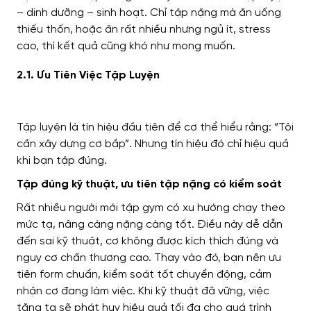
– dinh dưỡng – sinh hoạt. Chỉ tập nặng mà ăn uống
thiếu thốn, hoặc ăn rất nhiều nhưng ngủ ít, stress
cao, thì kết quả cũng khó như mong muốn.
2.1. Ưu Tiên Việc Tập Luyện
Tập luyện là tín hiệu đầu tiên để cơ thể hiểu rằng: “Tôi
cần xây dựng cơ bắp”. Nhưng tín hiệu đó chỉ hiệu quả
khi bạn tập đúng.
Tập đúng kỹ thuật, ưu tiên tập nặng có kiểm soát
Rất nhiều người mới tập gym có xu hướng chạy theo
mức tạ, nâng càng nặng càng tốt. Điều này dễ dẫn
đến sai kỹ thuật, cơ không được kích thích đúng và
nguy cơ chấn thương cao. Thay vào đó, bạn nên ưu
tiên form chuẩn, kiểm soát tốt chuyển động, cảm
nhận cơ đang làm việc. Khi kỹ thuật đã vững, việc
tăng tạ sẽ phát huy hiệu quả tối đa cho quá trình