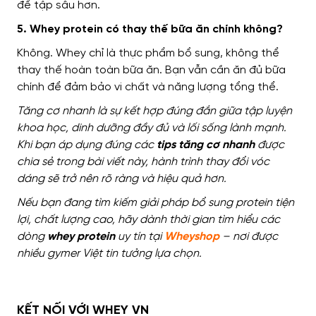
để tập sâu hơn.
5. Whey protein có thay thế bữa ăn chính không?
Không. Whey chỉ là thực phẩm bổ sung, không thể
thay thế hoàn toàn bữa ăn. Bạn vẫn cần ăn đủ bữa
chính để đảm bảo vi chất và năng lượng tổng thể.
Tăng cơ nhanh là sự kết hợp đúng đắn giữa tập luyện
khoa học, dinh dưỡng đầy đủ và lối sống lành mạnh.
Khi bạn áp dụng đúng các
tips tăng cơ nhanh
được
chia sẻ trong bài viết này, hành trình thay đổi vóc
dáng sẽ trở nên rõ ràng và hiệu quả hơn.
Nếu bạn đang tìm kiếm giải pháp bổ sung protein tiện
lợi, chất lượng cao, hãy dành thời gian tìm hiểu các
dòng
whey protein
uy tín tại
Wheyshop
– nơi được
nhiều gymer Việt tin tưởng lựa chọn.
KẾT NỐI VỚI WHEY VN