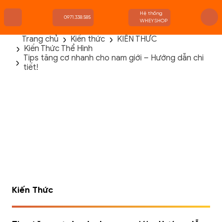
Hệ thống
0971.338.585
WHEYSHOP
Trang chủ
Kiến thức
KIẾN THỨC
Kiến Thức Thể Hình
TRANG CHỦ
Tips tăng cơ nhanh cho nam giới – Hướng dẫn chi
FLASH SALE
tiết!
THANH LÝ
DANH MỤC SẢN PHẨM
THƯƠNG HIỆU
KIẾN THỨC TẬP LUYỆN
HỆ THỐNG CỬA HÀNG
Kiến Thức