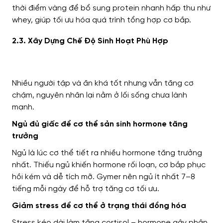
thời điểm vàng để bổ sung protein nhanh hấp thu như
whey, giúp tối ưu hóa quá trình tổng hợp cơ bắp.
2.3. Xây Dựng Chế Độ Sinh Hoạt Phù Hợp
Nhiều người tập và ăn khá tốt nhưng vẫn tăng cơ
chậm, nguyên nhân lại nằm ở lối sống chưa lành
mạnh.
Ngủ đủ giấc để cơ thể sản sinh hormone tăng
trưởng
Ngủ là lúc cơ thể tiết ra nhiều hormone tăng trưởng
nhất. Thiếu ngủ khiến hormone rối loạn, cơ bắp phục
hồi kém và dễ tích mỡ. Gymer nên ngủ ít nhất 7–8
tiếng mỗi ngày để hỗ trợ tăng cơ tối ưu.
Giảm stress để cơ thể ở trạng thái đồng hóa
Stress kéo dài làm tăng cortisol – hormone gây phân