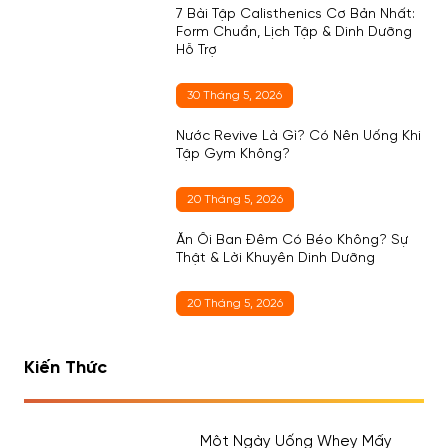
7 Bài Tập Calisthenics Cơ Bản Nhất:
Form Chuẩn, Lịch Tập & Dinh Dưỡng
Hỗ Trợ
30 Tháng 5, 2026
Nước Revive Là Gì? Có Nên Uống Khi
Tập Gym Không?
20 Tháng 5, 2026
Ăn Ổi Ban Đêm Có Béo Không? Sự
Thật & Lời Khuyên Dinh Dưỡng
20 Tháng 5, 2026
Kiến Thức
Một Ngày Uống Whey Mấy