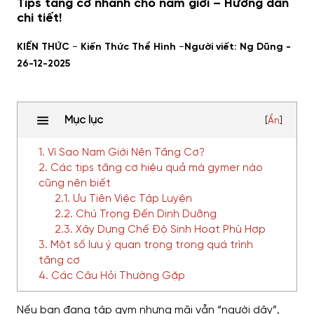
Tips tăng cơ nhanh cho nam giới – Hướng dẫn
chi tiết!
-
-
KIẾN THỨC
Kiến Thức Thể Hình
Người viết: Ng Dũng -
26-12-2025
Mục lục
[
Ẩn
]
1. Vì Sao Nam Giới Nên Tăng Cơ?
2. Các tips tăng cơ hiệu quả mà gymer nào
cũng nên biết
2.1. Ưu Tiên Việc Tập Luyện
2.2. Chú Trọng Đến Dinh Dưỡng
2.3. Xây Dựng Chế Độ Sinh Hoạt Phù Hợp
3. Một số lưu ý quan trọng trong quá trình
tăng cơ
4. Các Câu Hỏi Thường Gặp
Nếu bạn đang tập gym nhưng mãi vẫn “người dây”,