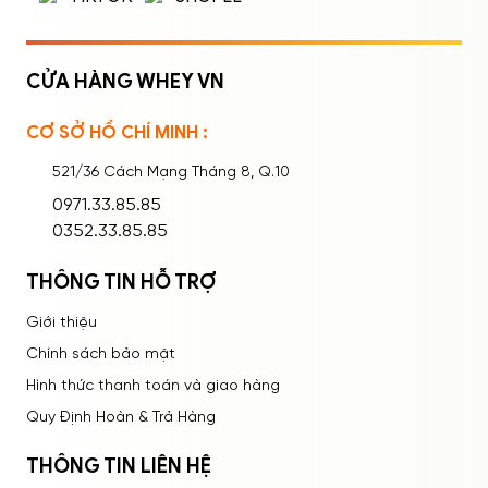
CỬA HÀNG WHEY VN
CƠ SỞ HỒ CHÍ MINH :
Ghi nhớ mật khẩu
Quên mật khẩu?
521/36 Cách Mạng Tháng 8, Q.10
ĐĂNG NHẬP
0971.33.85.85
0352.33.85.85
THÔNG TIN HỖ TRỢ
Giới thiệu
Chính sách bảo mật
Hình thức thanh toán và giao hàng
Quy Định Hoàn & Trả Hàng
THÔNG TIN LIÊN HỆ