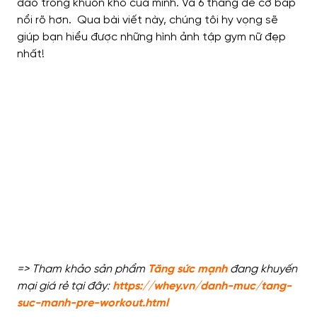
đáo trong khuôn khổ của mình. Và 6 tháng để cơ bắp
nổi rõ hơn.
Qua bài viết này, chúng tôi hy vọng sẽ
giúp bạn hiểu được những hình ảnh tập gym nữ đẹp
nhất!
=> Tham khảo sản phẩm
Tăng sức mạnh
đang khuyến
mại giá rẻ tại đây:
https://whey.vn/danh-muc/tang-
suc-manh-pre-workout.html