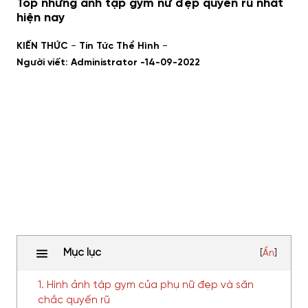
Top những ảnh tập gym nữ đẹp quyến rũ nhất
hiện nay
-
-
KIẾN THỨC
Tin Tức Thể Hình
Người viết: Administrator -
14-09-2022
Mục lục
[
Ẩn
]
1. Hình ảnh tập gym của phụ nữ đẹp và săn
chắc quyến rũ