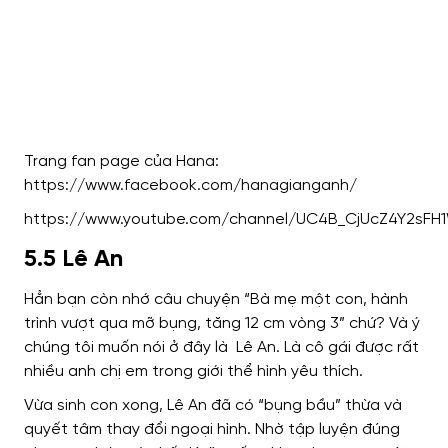
Trang fan page của Hana:
https://www.facebook.com/hanagianganh/
https://www.youtube.com/channel/UC4B_CjUcZ4Y2sFH
5.5 Lê An
Hẳn bạn còn nhớ câu chuyện “Bà mẹ một con, hành
trình vượt qua mỡ bụng, tăng 12 cm vòng 3” chứ? Và ý
chúng tôi muốn nói ở đây là Lê An. Là cô gái được rất
nhiều anh chị em trong giới thể hình yêu thích.
Vừa sinh con xong, Lê An đã có “bụng bầu” thừa và
quyết tâm thay đổi ngoại hình. Nhờ tập luyện đúng