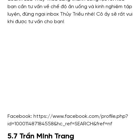
bạn cần tư vấn về chế độ ăn uống và kinh nghiệm tập
luyện, đừng ngại inbox Thủy Triều nhé! Cô ấy sẽ rất vui
khi được tư vấn cho bạn!
Facebook: https://www.facebook.com/profile.php?
id=100011487184558&hc_ref=SEARCH&fref=nf
5.7 Trần Minh Trang