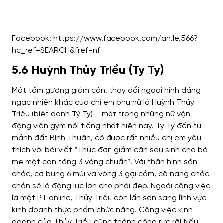
Facebook: https://www.facebook.com/an.le.566?
hc_ref=SEARCH&fref=nf
5.6 Huỳnh Thủy Triều (Ty Ty)
Một tấm gương giảm cân, thay đổi ngoại hình đáng
ngạc nhiên khác của chị em phụ nữ là Huỳnh Thủy
Triều (biệt danh Tý Ty) – một trong những nữ vận
động viên gym nổi tiếng nhất hiện nay. Ty Ty đến từ
mảnh đất Bình Thuận, cô được rất nhiều chị em yêu
thích với bài viết “Thực đơn giảm cân sau sinh cho bà
mẹ một con tăng 3 vòng chuẩn”. Với thân hình săn
chắc, cơ bụng 6 múi và vòng 3 gợi cảm, cô nàng chắc
chắn sẽ là động lực lớn cho phái đẹp. Ngoài công việc
là một PT online, Thủy Triều còn lấn sân sang lĩnh vực
kinh doanh thực phẩm chức năng. Công việc kinh
doanh của Thủy Triều cũng thành công rực rỡ! Nếu