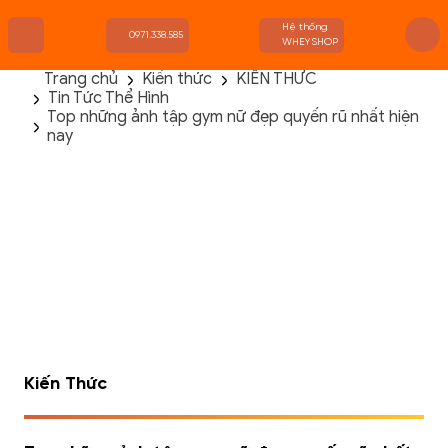
Hệ thống
0971.338.585
WHEYSHOP
Trang chủ
Kiến thức
KIẾN THỨC
Tin Tức Thể Hình
TRANG CHỦ
Top những ảnh tập gym nữ đẹp quyến rũ nhất hiện
FLASH SALE
nay
THANH LÝ
DANH MỤC SẢN PHẨM
THƯƠNG HIỆU
KIẾN THỨC TẬP LUYỆN
HỆ THỐNG CỬA HÀNG
Kiến Thức