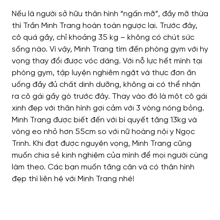
Nếu là người sở hữu thân hình “ngấn mỡ”, đầy mỡ thừa
thì Trần Minh Trang hoàn toàn ngược lại. Trước đây,
cô quá gầy, chỉ khoảng 35 kg – không có chút sức
sống nào. Vì vậy, Minh Trang tìm đến phòng gym với hy
vọng thay đổi được vóc dáng. Với nỗ lực hết mình tại
phòng gym, tập luyện nghiêm ngặt và thực đơn ăn
uống đầy đủ chất dinh dưỡng, không ai có thể nhận
ra cô gái gầy gò trước đây. Thay vào đó là một cô gái
xinh đẹp với thân hình gợi cảm với 3 vòng nóng bỏng.
Minh Trang được biết đến với bí quyết tăng 13kg và
vòng eo nhỏ hơn 55cm so với nữ hoàng nội y Ngọc
Trinh. Khi đạt được nguyện vọng, Minh Trang cũng
muốn chia sẻ kinh nghiệm của mình để mọi người cùng
làm theo. Các bạn muốn tăng cân và có thân hình
đẹp thì liên hệ với Minh Trang nhé!