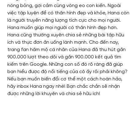
nóng bỏng, gợi cảm cùng vòng eo con kiến. Ngoài
việc tập luyện để có thân hình đẹp và khỏe, Hana còn
là người truyền năng lượng tích cực cho mọi người.
Hana muốn giúp mọi người có thân hình đẹp hơn.
Hana cũng thường xuyên chia sẻ những bài tập hữu
ích và thực đơn ăn uống lành mạnh. Cho đến nay,
trang fan hâm mộ cá nhân của Hana đã thu hút gần
900.000 lượt theo dõi và gần 900.000 kết quả tìm
kiếm trên Google. Những con số đó rõ ràng đã giúp
bạn hiểu được độ nổi tiếng của cô ấy rồi phải không?
Nếu bạn muốn biến đổi cơ thể một cách hoàn hảo,
hãy inbox Hana ngay nhé! Bạn chắc chắn sẽ nhận
được những lời khuyên và chia sẻ hữu ích!