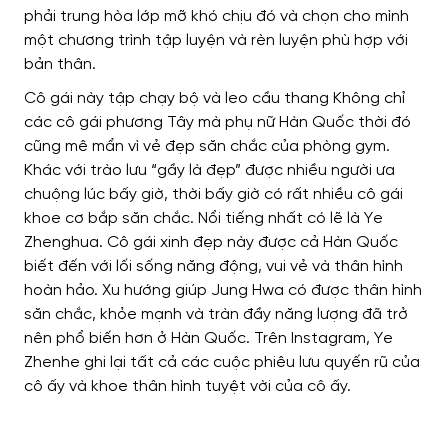
phải trung hòa lớp mỡ khó chịu đó và chọn cho mình
một chương trình tập luyện và rèn luyện phù hợp với
bản thân.
Cô gái này tập chạy bộ và leo cầu thang Không chỉ
các cô gái phương Tây mà phụ nữ Hàn Quốc thời đó
cũng mê mẩn vì vẻ đẹp săn chắc của phòng gym.
Khác với trào lưu “gầy là đẹp” được nhiều người ưa
chuộng lúc bấy giờ, thời bấy giờ có rất nhiều cô gái
khoe cơ bắp săn chắc. Nổi tiếng nhất có lẽ là Ye
Zhenghua. Cô gái xinh đẹp này được cả Hàn Quốc
biết đến với lối sống năng động, vui vẻ và thân hình
hoàn hảo. Xu hướng giúp Jung Hwa có được thân hình
săn chắc, khỏe mạnh và tràn đầy năng lượng đã trở
nên phổ biến hơn ở Hàn Quốc. Trên Instagram, Ye
Zhenhe ghi lại tất cả các cuộc phiêu lưu quyến rũ của
cô ấy và khoe thân hình tuyệt vời của cô ấy.