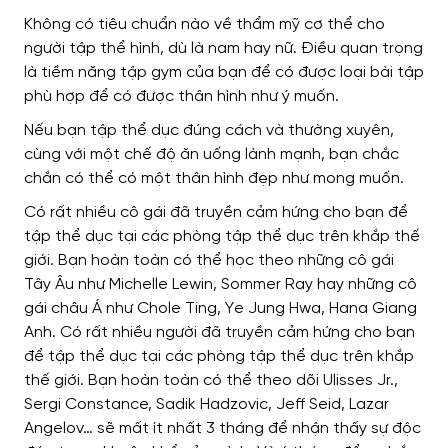
Không có tiêu chuẩn nào về thẩm mỹ cơ thể cho
người tập thể hình, dù là nam hay nữ. Điều quan trọng
là tiềm năng tập gym của bạn để có được loại bài tập
phù hợp để có được thân hình như ý muốn.
Nếu bạn tập thể dục đúng cách và thường xuyên,
cùng với một chế độ ăn uống lành mạnh, bạn chắc
chắn có thể có một thân hình đẹp như mong muốn.
Có rất nhiều cô gái đã truyền cảm hứng cho bạn để
tập thể dục tại các phòng tập thể dục trên khắp thế
giới. Bạn hoàn toàn có thể học theo những cô gái
Tây Âu như Michelle Lewin, Sommer Ray hay những cô
gái châu Á như Chole Ting, Ye Jung Hwa, Hana Giang
Anh. Có rất nhiều người đã truyền cảm hứng cho bạn
để tập thể dục tại các phòng tập thể dục trên khắp
thế giới. Bạn hoàn toàn có thể theo dõi Ulisses Jr.,
Sergi Constance, Sadik Hadzovic, Jeff Seid, Lazar
Angelov… sẽ mất ít nhất 3 tháng để nhận thấy sự độc