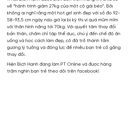
về “hành trình giảm 27kg của một cô gái béo”. Bởi
không ai nghĩ rằng một hot girl xinh đẹp với số đo 92-
58-93,5 cm ngày nào giờ lại bị kỳ thị vì quá mũm mĩm
với thân hình nặng tới 70kg. Với quyết tâm thay đổi
bản thân, chăm chỉ tập thể dục, chú ý đến chế độ ăn
uống và học cách làm đẹp, cô đã trở thành tấm
gương lý tưởng và động lực để nhiều bạn trẻ cố gắng
thay đổi.
Hiện Bích Hạnh đang làm PT Online và được hàng
trăm nghìn bạn trẻ theo dõi trên facebook!