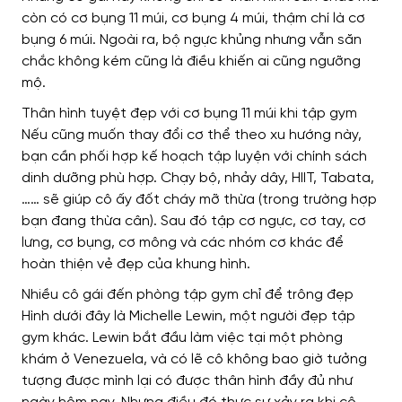
còn có cơ bụng 11 múi, cơ bụng 4 múi, thậm chí là cơ
bụng 6 múi. Ngoài ra, bộ ngực khủng nhưng vẫn săn
chắc không kém cũng là điều khiến ai cũng ngưỡng
mộ.
Thân hình tuyệt đẹp với cơ bụng 11 múi khi tập gym
Nếu cũng muốn thay đổi cơ thể theo xu hướng này,
bạn cần phối hợp kế hoạch tập luyện với chính sách
dinh dưỡng phù hợp. Chạy bộ, nhảy dây, HIIT, Tabata,
…… sẽ giúp cô ấy đốt cháy mỡ thừa (trong trường hợp
bạn đang thừa cân). Sau đó tập cơ ngực, cơ tay, cơ
lưng, cơ bụng, cơ mông và các nhóm cơ khác để
hoàn thiện vẻ đẹp của khung hình.
Nhiều cô gái đến phòng tập gym chỉ để trông đẹp
Hình dưới đây là Michelle Lewin, một người đẹp tập
gym khác. Lewin bắt đầu làm việc tại một phòng
khám ở Venezuela, và có lẽ cô không bao giờ tưởng
tượng được mình lại có được thân hình đầy đủ như