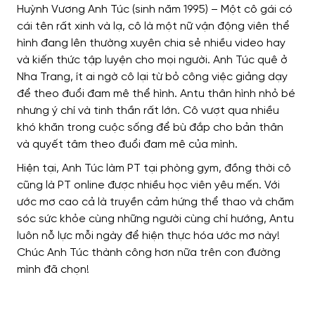
Huỳnh Vương Anh Túc (sinh năm 1995) – Một cô gái có
cái tên rất xinh và lạ, cô là một nữ vận động viên thể
hình đang lên thường xuyên chia sẻ nhiều video hay
và kiến ​​thức tập luyện cho mọi người. Anh Túc quê ở
Nha Trang, ít ai ngờ cô lại từ bỏ công việc giảng dạy
để theo đuổi đam mê thể hình. Antu thân hình nhỏ bé
nhưng ý chí và tinh thần rất lớn. Cô vượt qua nhiều
khó khăn trong cuộc sống để bù đắp cho bản thân
và quyết tâm theo đuổi đam mê của mình.
Hiện tại, Anh Túc làm PT tại phòng gym, đồng thời cô
cũng là PT online được nhiều học viên yêu mến. Với
ước mơ cao cả là truyền cảm hứng thể thao và chăm
sóc sức khỏe cùng những người cùng chí hướng, Antu
luôn nỗ lực mỗi ngày để hiện thực hóa ước mơ này!
Chúc Anh Túc thành công hơn nữa trên con đường
mình đã chọn!