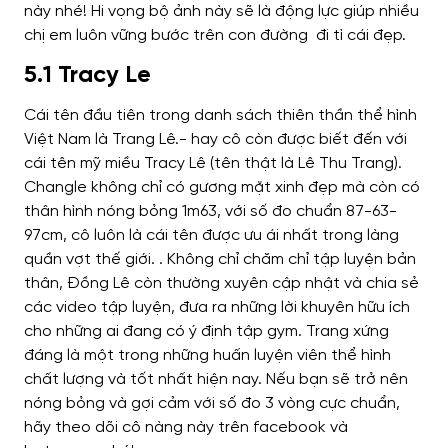
này nhé! Hi vọng bộ ảnh này sẽ là động lực giúp nhiều
chị em luôn vững bước trên con đường đi tì cái đẹp.
5.1 Tracy Le
Cái tên đầu tiên trong danh sách thiên thần thể hình
Việt Nam là Trang Lê.- hay cô còn được biết đến với
cái tên mỹ miều Tracy Lê (tên thật là Lê Thu Trang).
Changle không chỉ có gương mặt xinh đẹp mà còn có
thân hình nóng bỏng 1m63, với số đo chuẩn 87-63-
97cm, cô luôn là cái tên được ưu ái nhất trong làng
quần vợt thế giới. . Không chỉ chăm chỉ tập luyện bản
thân, Đồng Lê còn thường xuyên cập nhật và chia sẻ
các video tập luyện, đưa ra những lời khuyên hữu ích
cho những ai đang có ý định tập gym. Trang xứng
đáng là một trong những huấn luyện viên thể hình
chất lượng và tốt nhất hiện nay. Nếu bạn sẽ trở nên
nóng bỏng và gợi cảm với số đo 3 vòng cực chuẩn,
hãy theo dõi cô nàng này trên facebook và