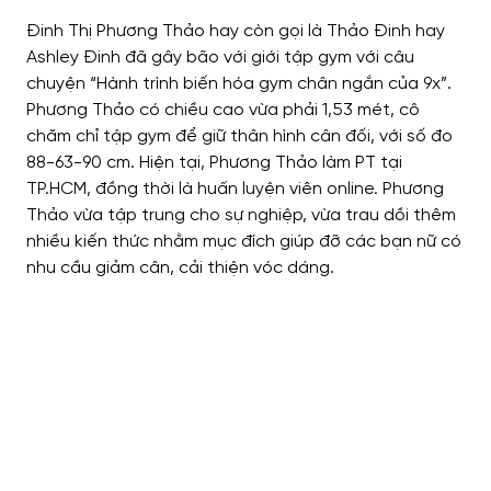
Đinh Thị Phương Thảo hay còn gọi là Thảo Đinh hay
Ashley Đinh đã gây bão với giới tập gym với câu
chuyện “Hành trình biến hóa gym chân ngắn của 9x”.
Phương Thảo có chiều cao vừa phải 1,53 mét, cô
chăm chỉ tập gym để giữ thân hình cân đối, với số đo
88-63-90 cm. Hiện tại, Phương Thảo làm PT tại
TP.HCM, đồng thời là huấn luyện viên online. Phương
Thảo vừa tập trung cho sự nghiệp, vừa trau dồi thêm
nhiều kiến ​​thức nhằm mục đích giúp đỡ các bạn nữ có
nhu cầu giảm cân, cải thiện vóc dáng.