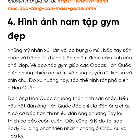
khuyến mãi giá rẻ tại:
https://whey.vn/danh-
muc/sua-tang-can-mass-gainer.html
4. Hình ảnh nam tập gym
đẹp
Những mỹ nhân xứ Hàn với cơ bụng 6 múi, bắp tay săn
chắc và bộ ngực khủng luôn chiếm được cảm tình của
phái đẹp. Vẻ đẹp tập gym giúp các Oppas Hàn Quốc
diện những chiếc áo sơ mi vô cùng quyến rũ, lịch sự và
chỉn chu. Do xu hướng này, tập thể hình rất phổ biến
ở Hàn Quốc.
Đàn ông Hàn Quốc chuộng thân hình săn chắc. Nếu
hầu hết đàn ông Hàn Quốc đặc biệt là đàn ông châu
Á có cơ bắp hơn thì nhiều đàn ông phương Tây lại
thích cơ bắp cuồn cuộn. Đây cũng là lý do tại sao
Body Building phát triển nhanh chóng ở Châu Âu và
Hoa Kỳ.