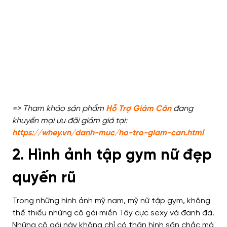
=> Tham khảo sản phẩm
Hỗ Trợ Giảm Cân
đang
khuyến mại ưu đãi giảm giá tại:
https://whey.vn/danh-muc/ho-tro-giam-can.html
2. Hình ảnh tập gym nữ đẹp
quyến rũ
Trong những hình ảnh mỹ nam, mỹ nữ tập gym, không
thể thiếu những cô gái miền Tây cực sexy và đanh đá.
Những cô gái này không chỉ có thân hình săn chắc mà