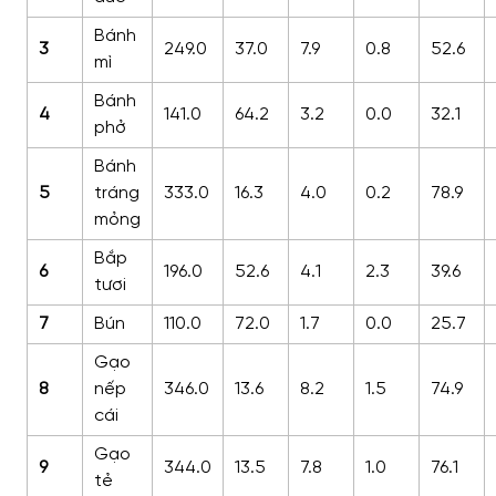
Bánh
3
249.0
37.0
7.9
0.8
52.6
mì
Bánh
4
141.0
64.2
3.2
0.0
32.1
phở
Bánh
5
tráng
333.0
16.3
4.0
0.2
78.9
mỏng
Bắp
6
196.0
52.6
4.1
2.3
39.6
tươi
7
Bún
110.0
72.0
1.7
0.0
25.7
Gạo
8
nếp
346.0
13.6
8.2
1.5
74.9
cái
Gạo
9
344.0
13.5
7.8
1.0
76.1
tẻ