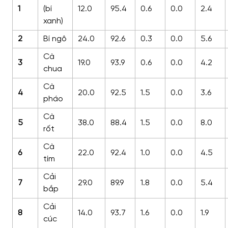
1
(bí
12.0
95.4
0.6
0.0
2.4
xanh)
2
Bí ngô
24.0
92.6
0.3
0.0
5.6
Cà
3
19.0
93.9
0.6
0.0
4.2
chua
Cà
4
20.0
92.5
1.5
0.0
3.6
pháo
Cà
5
38.0
88.4
1.5
0.0
8.0
rốt
Cà
6
22.0
92.4
1.0
0.0
4.5
tím
Cải
7
29.0
89.9
1.8
0.0
5.4
bắp
Cải
8
14.0
93.7
1.6
0.0
1.9
cúc