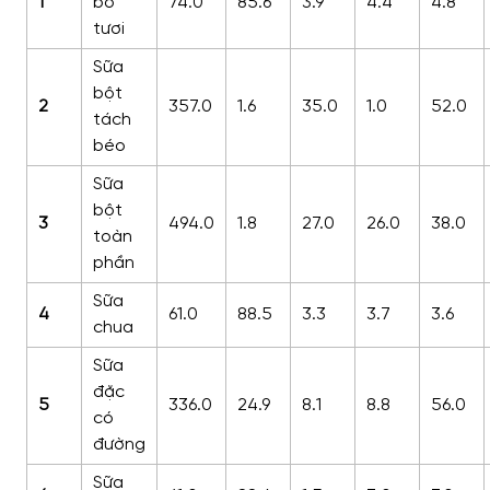
1
bò
74.0
85.6
3.9
4.4
4.8
tươi
Sữa
bột
2
357.0
1.6
35.0
1.0
52.0
tách
béo
Sữa
bột
3
494.0
1.8
27.0
26.0
38.0
toàn
phần
Sữa
4
61.0
88.5
3.3
3.7
3.6
chua
Sữa
đặc
5
336.0
24.9
8.1
8.8
56.0
có
đường
Sữa