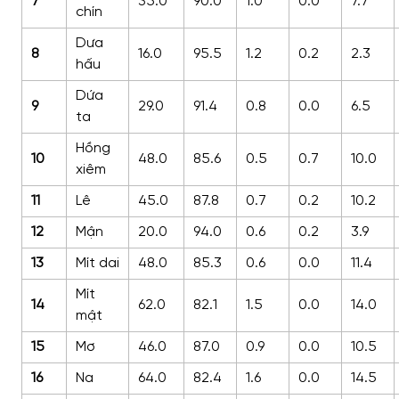
7
35.0
90.0
1.0
0.0
7.7
chín
Dưa
8
16.0
95.5
1.2
0.2
2.3
hấu
Dứa
9
29.0
91.4
0.8
0.0
6.5
ta
Hồng
10
48.0
85.6
0.5
0.7
10.0
xiêm
11
Lê
45.0
87.8
0.7
0.2
10.2
12
Mận
20.0
94.0
0.6
0.2
3.9
13
Mít dai
48.0
85.3
0.6
0.0
11.4
Mít
14
62.0
82.1
1.5
0.0
14.0
mật
15
Mơ
46.0
87.0
0.9
0.0
10.5
16
Na
64.0
82.4
1.6
0.0
14.5