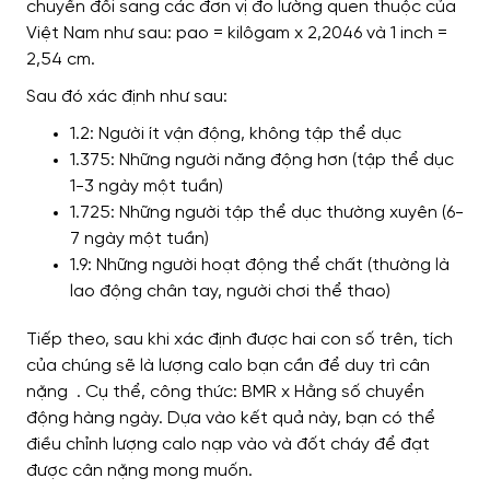
chuyển đổi sang các đơn vị đo lường quen thuộc của
Việt Nam như sau: pao = kilôgam x 2,2046 và 1 inch =
2,54 cm.
Sau đó xác định như sau:
1.2: Người ít vận động, không tập thể dục
1.375: Những người năng động hơn (tập thể dục
1-3 ngày một tuần)
1.725: Những người tập thể dục thường xuyên (6-
7 ngày một tuần)
1.9: Những người hoạt động thể chất (thường là
lao động chân tay, người chơi thể thao)
Tiếp theo, sau khi xác định được hai con số trên, tích
của chúng sẽ là lượng calo bạn cần để duy trì cân
nặng . Cụ thể, công thức: BMR x Hằng số chuyển
động hàng ngày.
Dựa vào kết quả này, bạn có thể
điều chỉnh lượng calo nạp vào và đốt cháy để đạt
được cân nặng mong muốn.