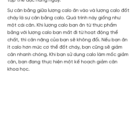
tập thể dục hàng ngày.
Sự cân bằng giữa lượng calo ăn vào và lượng calo đốt
cháy là sự cân bằng calo. Quá trình này giống như
một cái cân. Khi lượng calo bạn ăn từ thực phẩm
bằng với lượng calo bạn mất đi từ hoạt động thể
chất, thì cân nặng của bạn sẽ không đổi. Nếu bạn ăn
ít calo hơn mức cơ thể đốt cháy, bạn cũng sẽ giảm
cân nhanh chóng. Khi bạn sử dụng calo làm mốc giảm
cân, bạn đang thực hiện một kế hoạch giảm cân
khoa học.