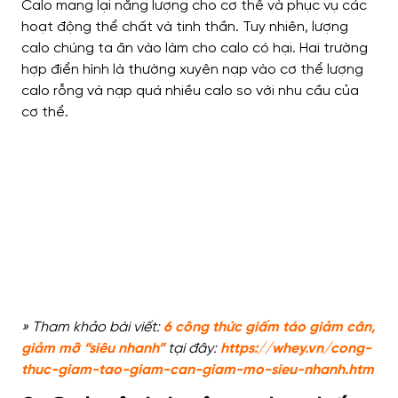
Calo mang lại năng lượng cho cơ thể và phục vụ các
hoạt động thể chất và tinh thần. Tuy nhiên, lượng
calo chúng ta ăn vào làm cho calo có hại. Hai trường
hợp điển hình là thường xuyên nạp vào cơ thể lượng
calo rỗng và nạp quá nhiều calo so với nhu cầu của
cơ thể.
» Tham khảo bài viết:
6 công thức giấm táo giảm cân,
giảm mỡ “siêu nhanh”
tại đây:
https://whey.vn/cong-
thuc-giam-tao-giam-can-giam-mo-sieu-nhanh.htm