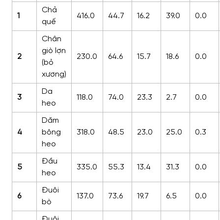
Chả
1
416.0
44.7
16.2
39.0
0.0
quế
Chân
giò lợn
2
230.0
64.6
15.7
18.6
0.0
(bỏ
xương)
Da
3
118.0
74.0
23.3
2.7
0.0
heo
Dăm
4
bông
318.0
48.5
23.0
25.0
0.3
heo
Đầu
5
335.0
55.3
13.4
31.3
0.0
heo
Đuôi
6
137.0
73.6
19.7
6.5
0.0
bò
Đuôi