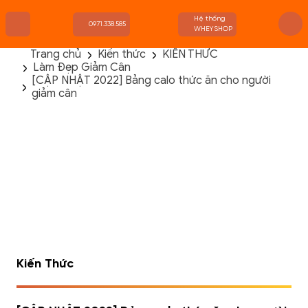
Hệ thống
0971.338.585
WHEYSHOP
Trang chủ
Kiến thức
KIẾN THỨC
Làm Đẹp Giảm Cân
TRANG CHỦ
[CẬP NHẬT 2022] Bảng calo thức ăn cho người
FLASH SALE
giảm cân
THANH LÝ
DANH MỤC SẢN PHẨM
THƯƠNG HIỆU
KIẾN THỨC TẬP LUYỆN
HỆ THỐNG CỬA HÀNG
Kiến Thức