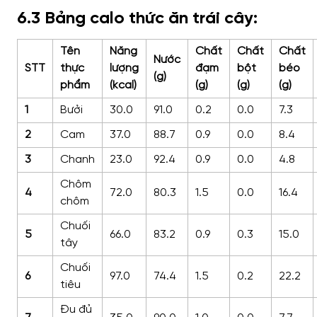
6.3 Bảng calo thức ăn trái cây:
Tên
Năng
Chất
Chất
Chất
Nước
STT
thực
lượng
đạm
bột
béo
(g)
phẩm
(kcal)
(g)
(g)
(g)
1
Bưởi
30.0
91.0
0.2
0.0
7.3
2
Cam
37.0
88.7
0.9
0.0
8.4
3
Chanh
23.0
92.4
0.9
0.0
4.8
Chôm
4
72.0
80.3
1.5
0.0
16.4
chôm
Chuối
5
66.0
83.2
0.9
0.3
15.0
tây
Chuối
6
97.0
74.4
1.5
0.2
22.2
tiêu
Đu đủ