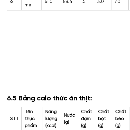
6
61.0
88.4
1.5
3.0
7.0
mẹ
6.5 Bảng calo thức ăn thịt:
Tên
Năng
Chất
Chất
Chất
Nước
STT
thực
lượng
đạm
bột
béo
(g)
phẩm
(kcal)
(g)
(g)
(g)