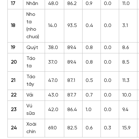
17
Nhãn
48.0
86.2
0.9
0.0
11.0
Nho
ta
18
14.0
93.5
0.4
0.0
3.1
(nho
chua)
19
Quýt
38.0
89.4
0.8
0.0
8.6
Táo
20
37.0
89.4
0.8
0.0
8.5
ta
Táo
21
47.0
87.1
0.5
0.0
11.3
tây
22
Vải
43.0
87.7
0.7
0.0
10.0
Vú
23
42.0
86.4
1.0
0.0
9.4
sữa
Xoài
24
69.0
82.5
0.6
0.3
15.9
chín