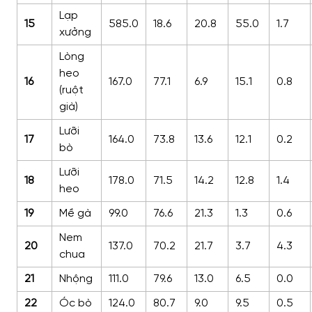
Lạp
15
585.0
18.6
20.8
55.0
1.7
xưởng
Lòng
heo
16
167.0
77.1
6.9
15.1
0.8
(ruột
già)
Lưỡi
17
164.0
73.8
13.6
12.1
0.2
bò
Lưỡi
18
178.0
71.5
14.2
12.8
1.4
heo
19
Mề gà
99.0
76.6
21.3
1.3
0.6
Nem
20
137.0
70.2
21.7
3.7
4.3
chua
21
Nhộng
111.0
79.6
13.0
6.5
0.0
22
Óc bò
124.0
80.7
9.0
9.5
0.5