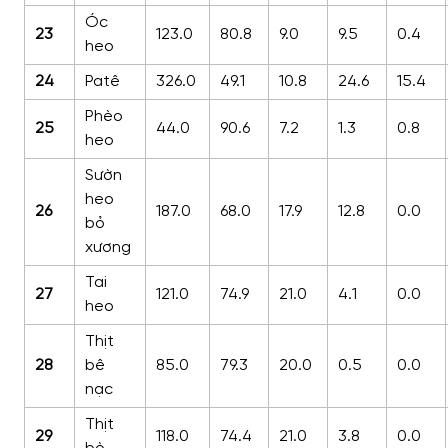
Óc
23
123.0
80.8
9.0
9.5
0.4
heo
24
Patê
326.0
49.1
10.8
24.6
15.4
Phèo
25
44.0
90.6
7.2
1.3
0.8
heo
Sườn
heo
26
187.0
68.0
17.9
12.8
0.0
bỏ
xương
Tai
27
121.0
74.9
21.0
4.1
0.0
heo
Thịt
28
bê
85.0
79.3
20.0
0.5
0.0
nạc
Thịt
29
118.0
74.4
21.0
3.8
0.0