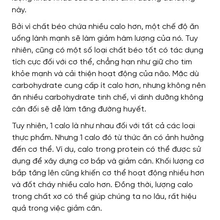
này.
Bởi vì chất béo chứa nhiều calo hơn, một chế độ ăn
uống lành mạnh sẽ làm giảm hàm lượng của nó. Tuy
nhiên, cũng có một số loại chất béo tốt có tác dụng
tích cực đối với cơ thể, chẳng hạn như giữ cho tim
khỏe mạnh và cải thiện hoạt động của não. Mặc dù
carbohydrate cung cấp ít calo hơn, nhưng không nên
ăn nhiều carbohydrate tinh chế, vì dinh dưỡng không
cân đối sẽ dễ làm tăng đường huyết.
Tuy nhiên, 1 calo là như nhau đối với tất cả các loại
thực phẩm. Nhưng 1 calo đó từ thức ăn có ảnh hưởng
đến cơ thể. Ví dụ, calo trong protein có thể được sử
dụng để xây dựng cơ bắp và giảm cân. Khối lượng cơ
bắp tăng lên cũng khiến cơ thể hoạt động nhiều hơn
và đốt cháy nhiều calo hơn. Đồng thời, lượng calo
trong chất xơ có thể giúp chúng ta no lâu, rất hiệu
quả trong việc giảm cân.