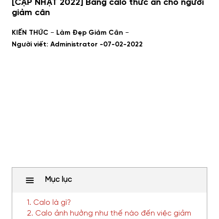
[CẬP NHẬT 2022] Bảng calo thức ăn cho người
giảm cân
-
-
KIẾN THỨC
Làm Đẹp Giảm Cân
Người viết: Administrator -
07-02-2022
Mục lục
1. Calo là gì?
2. Calo ảnh hưởng như thế nào đến việc giảm