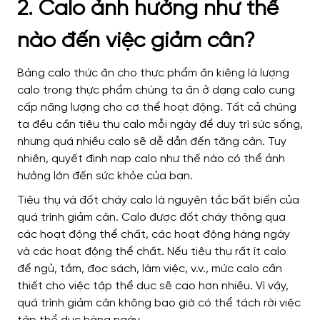
2. Calo ảnh hưởng như thế
nào đến việc giảm cân?
Bảng calo thức ăn cho thực phẩm ăn kiêng là lượng
calo trong thực phẩm chúng ta ăn ở dạng calo cung
cấp năng lượng cho cơ thể hoạt động. Tất cả chúng
ta đều cần tiêu thụ calo mỗi ngày để duy trì sức sống,
nhưng quá nhiều calo sẽ dễ dẫn đến tăng cân. Tuy
nhiên, quyết định nạp calo như thế nào có thể ảnh
hưởng lớn đến sức khỏe của bạn.
Tiêu thụ và đốt cháy calo là nguyên tắc bất biến của
quá trình giảm cân. Calo được đốt cháy thông qua
các hoạt động thể chất, các hoạt động hàng ngày
và các hoạt động thể chất. Nếu tiêu thụ rất ít calo
để ngủ, tắm, đọc sách, làm việc, v.v., mức calo cần
thiết cho việc tập thể dục sẽ cao hơn nhiều. Vì vậy,
quá trình giảm cân không bao giờ có thể tách rời việc