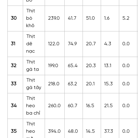
bò
Thịt
30
bò
239.0
41.7
51.0
1.6
5.2
khô
Thịt
31
dê
122.0
74.9
20.7
4.3
0.0
nạc
Thịt
32
199.0
65.4
20.3
13.1
0.0
gà ta
Thịt
33
218.0
63.2
20.1
15.3
0.0
gà tây
Thịt
34
heo
260.0
60.7
16.5
21.5
0.0
ba chỉ
Thịt
35
heo
394.0
48.0
14.5
37.3
0.0