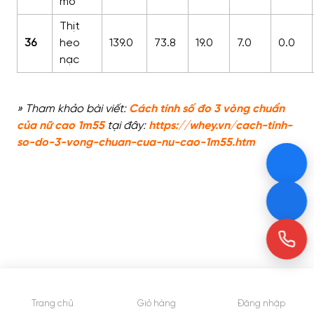
mỡ
Thịt
36
heo
139.0
73.8
19.0
7.0
0.0
nạc
» Tham khảo bài viết:
Cách tính số đo 3 vòng chuẩn
của nữ cao 1m55
tại đây:
https://whey.vn/cach-tinh-
so-do-3-vong-chuan-cua-nu-cao-1m55.htm
Trang chủ
Giỏ hàng
Đăng nhập