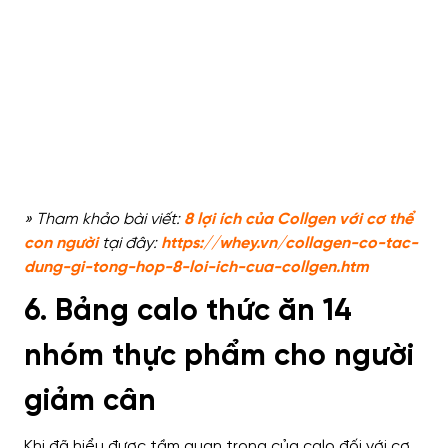
» Tham khảo bài viết:
8 lợi ích của Collgen với cơ thể
con người
tại đây:
https://whey.vn/collagen-co-tac-
dung-gi-tong-hop-8-loi-ich-cua-collgen.htm
6. Bảng calo thức ăn 14
nhóm thực phẩm cho người
giảm cân
Khi đã hiểu được tầm quan trọng của calo đối với cơ