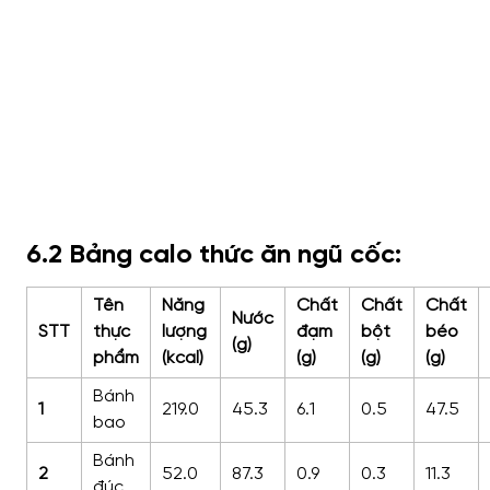
6.2 Bảng calo thức ăn ngũ cốc:
Tên
Năng
Chất
Chất
Chất
Nước
STT
thực
lượng
đạm
bột
béo
(g)
phẩm
(kcal)
(g)
(g)
(g)
Bánh
1
219.0
45.3
6.1
0.5
47.5
bao
Bánh
2
52.0
87.3
0.9
0.3
11.3
đúc