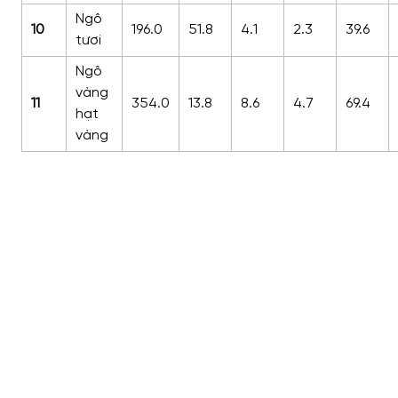
Ngô
10
196.0
51.8
4.1
2.3
39.6
tươi
Ngô
vàng
11
354.0
13.8
8.6
4.7
69.4
hạt
vàng