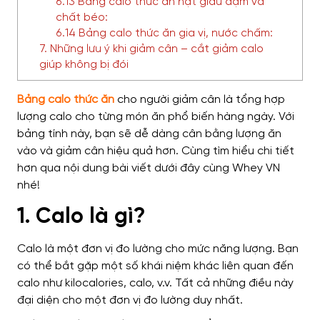
6.13 Bảng calo thức ăn hạt giàu đạm và
chất béo:
6.14 Bảng calo thức ăn gia vị, nước chấm:
7. Những lưu ý khi giảm cân – cắt giảm calo
giúp không bị đói
Bảng calo thức ăn
cho người giảm cân
là tổng hợp
lượng calo cho từng món ăn phổ biến hàng ngày. Với
bảng tính này, bạn sẽ dễ dàng cân bằng lượng ăn
vào và giảm cân hiệu quả hơn. Cùng tìm hiểu chi tiết
hơn qua nội dung bài viết dưới đây cùng Whey VN
nhé!
1. Calo là gì?
Calo là một đơn vị đo lường cho mức năng lượng. Bạn
có thể bắt gặp một số khái niệm khác liên quan đến
calo như kilocalories, calo, v.v. Tất cả những điều này
đại diện cho một đơn vị đo lường duy nhất.