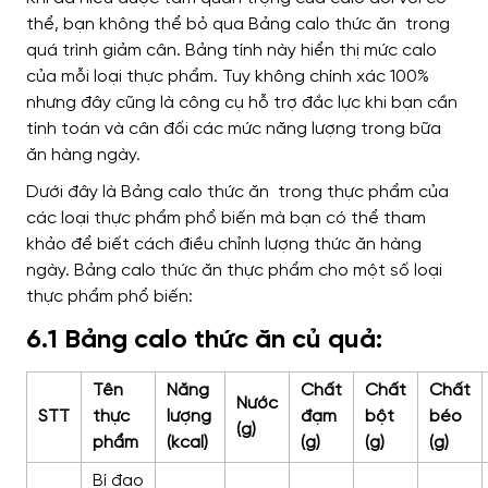
thể, bạn không thể bỏ qua Bảng calo thức ăn trong
quá trình giảm cân. Bảng tính này hiển thị mức calo
của mỗi loại thực phẩm. Tuy không chính xác 100%
nhưng đây cũng là công cụ hỗ trợ đắc lực khi bạn cần
tính toán và cân đối các mức năng lượng trong bữa
ăn hàng ngày.
Dưới đây là Bảng calo thức ăn trong thực phẩm của
các loại thực phẩm phổ biến mà bạn có thể tham
khảo để biết cách điều chỉnh lượng thức ăn hàng
ngày. Bảng calo thức ăn thực phẩm cho một số loại
thực phẩm phổ biến:
6.1 Bảng calo thức ăn củ quả:
Tên
Năng
Chất
Chất
Chất
Nước
STT
thực
lượng
đạm
bột
béo
(g)
phẩm
(kcal)
(g)
(g)
(g)
Bí đao