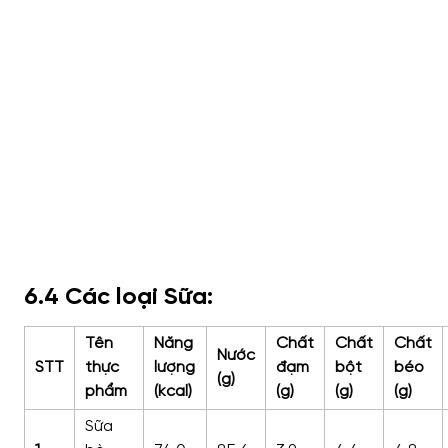
6.4 Các loại Sữa:
Tên
Năng
Chất
Chất
Chất
Nước
STT
thực
lượng
đạm
bột
béo
(g)
phẩm
(kcal)
(g)
(g)
(g)
Sữa