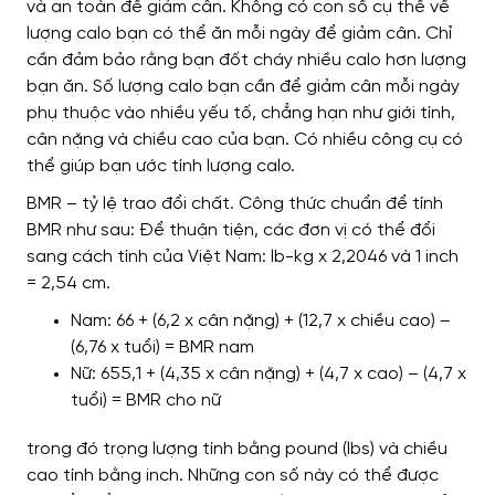
và an toàn để giảm cân. Không có con số cụ thể về
lượng calo bạn có thể ăn mỗi ngày để giảm cân. Chỉ
cần đảm bảo rằng bạn đốt cháy nhiều calo hơn lượng
bạn ăn. Số lượng calo bạn cần để giảm cân mỗi ngày
phụ thuộc vào nhiều yếu tố, chẳng hạn như giới tính,
cân nặng và chiều cao của bạn. Có nhiều công cụ có
thể giúp bạn ước tính lượng calo.
BMR – tỷ lệ trao đổi chất. Công thức chuẩn để tính
BMR như sau: Để thuận tiện, các đơn vị có thể đổi
sang cách tính của Việt Nam: lb-kg x 2,2046 và 1 inch
= 2,54 cm.
Nam: 66 + (6,2 x cân nặng) + (12,7 x chiều cao) –
(6,76 x tuổi) = BMR nam
Nữ: 655,1 + (4,35 x cân nặng) + (4,7 x cao) – (4,7 x
tuổi) = BMR cho nữ
trong đó trọng lượng tính bằng pound (lbs) và chiều
cao tính bằng inch. Những con số này có thể được