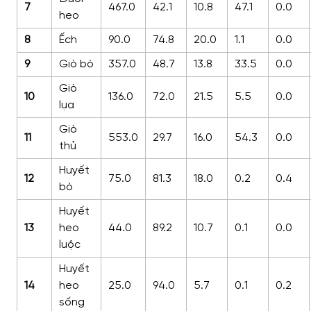
7
467.0
42.1
10.8
47.1
0.0
heo
8
Ếch
90.0
74.8
20.0
1.1
0.0
9
Giò bò
357.0
48.7
13.8
33.5
0.0
Giò
10
136.0
72.0
21.5
5.5
0.0
lụa
Giò
11
553.0
29.7
16.0
54.3
0.0
thủ
Huyết
12
75.0
81.3
18.0
0.2
0.4
bò
Huyết
13
heo
44.0
89.2
10.7
0.1
0.0
luộc
Huyết
14
heo
25.0
94.0
5.7
0.1
0.2
sống