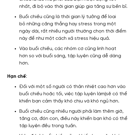
nhất
, đi bộ vào thời gian
giúp gia tăng sự bền bỉ
.
Buổi chiều cũng là thời gian lý tưởng
để loại
bỏ
những căng thẳng hay stress
trong một
ngày dài
, rất nhiều người
thường chọn
thời điểm
này để
như một cách
xả stress hiệu quả.
Vào buổi chiều, các nhóm cơ
cũng linh hoạt
hơn
so với buổi sáng,
tập luyện cũng dễ dàng
hơn
.
Hạn chế
:
Đối với một số người
có thân nhiệt cao hơn
vào
buổi chiều hoặc tối, việc tập luyện làm|
sẽ có thể
khiến
bạn cảm thấy khó chịu và khó ngủ hơn.
Buổi chiều cũng
nhiều người phải
làm thêm giờ,
tăng cơ, đón con,
điều này khiến bạn khó có thể
tập luyện đều trong tuần
.