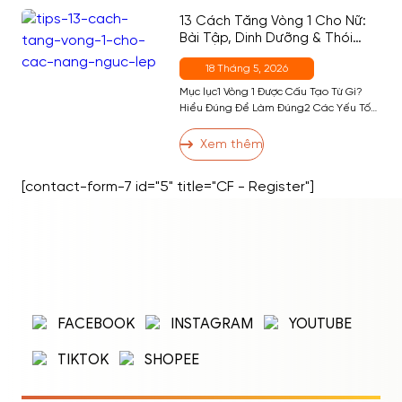
Theo Khẩu Phần5 5. Ăn Bánh Bò […]
13 Cách Tăng Vòng 1 Cho Nữ:
Bài Tập, Dinh Dưỡng & Thói
Quen Hiệu Quả Nhất
18 Tháng 5, 2026
Mục lục1 Vòng 1 Được Cấu Tạo Từ Gì?
Hiểu Đúng Để Làm Đúng2 Các Yếu Tố
Ảnh Hưởng Đến Kích Thước Vòng 13 13
Cách Tăng Vòng 1 Hiệu Quả3.1 Nhóm 1:
Xem thêm
Bài Tập Phát Triển Cơ Ngực3.2 Nhóm 2:
Dinh Dưỡng Hỗ Trợ Tăng Vòng 13.3
[contact-form-7 id="5" title="CF - Register"]
Nhóm 3: Thói Quen và Kỹ Thuật […]
ĐĂNG NHẬP
ĐĂNG KÝ
Nhập tên đăng nhập/email và mật khẩu để
FACEBOOK
INSTAGRAM
YOUTUBE
đăng nhập.
TIKTOK
SHOPEE