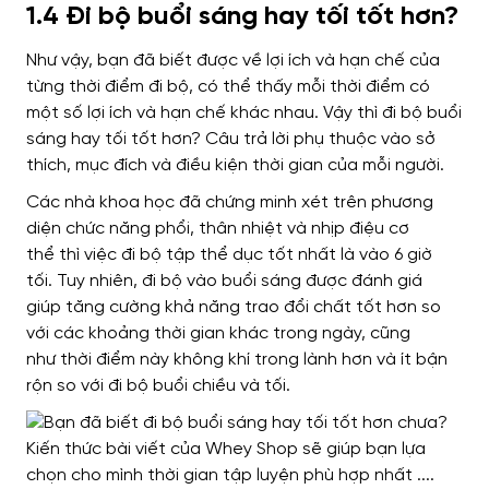
1.4 Đi bộ buổi sáng hay tối tốt hơn?
Như vậy, bạn đã biết được về
lợi ích và hạn chế của
từng thời điểm đi bộ,
có thể thấy
mỗi thời điểm có
một số lợi ích và hạn chế khác nhau. Vậy thì đi bộ buổi
sáng hay tối tốt hơn? Câu trả lời
phụ thuộc vào sở
thích, mục đích và điều kiện thời gian
của mỗi người.
Các nhà khoa học
đã chứng minh
xét trên phương
diện chức năng phổi, thân nhiệt và nhịp điệu cơ
thể
thì
việc đi bộ tập thể dục tốt nhất là vào 6 giờ
tối.
Tuy nhiên
, đi bộ vào buổi sáng
được đánh giá
giúp
tăng cường khả năng trao đổi chất
tốt hơn so
với các khoảng thời gian khác trong ngày
,
cũng
như
thời điểm này không khí
trong lành hơn và ít bận
rộn so với đi bộ buổi chiều và tối
.