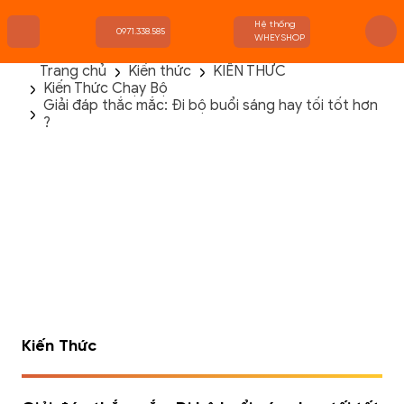
Hệ thống
0971.338.585
WHEYSHOP
Trang chủ
Kiến thức
KIẾN THỨC
Kiến Thức Chạy Bộ
TRANG CHỦ
Giải đáp thắc mắc: Đi bộ buổi sáng hay tối tốt hơn
FLASH SALE
?
THANH LÝ
DANH MỤC SẢN PHẨM
THƯƠNG HIỆU
KIẾN THỨC TẬP LUYỆN
HỆ THỐNG CỬA HÀNG
Kiến Thức