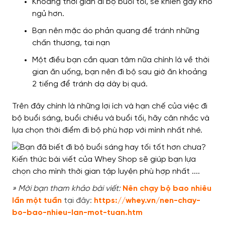
Khoảng thời gian đi bộ buổi tối,
sẽ khiến
gây khó
ngủ hơn.
Bạn nên
mặc áo phản quang
để tránh những
chấn thương, tai nạn
Một điều bạn cần quan tâm nữa
chính là về thời
gian ăn uống
, bạn nên đi bộ sau giờ ăn khoảng
2 tiếng
để tránh
dạ dày bị quá.
Trên đây
chính là những lợi ích và hạn chế của việc
đi
bộ buổi sáng, buổi chiều và buổi tối,
hãy cân nhắc
và
lựa chọn thời điểm đi bộ phù hợp với mình nhất nhé.
» Mời bạn tham khảo bài viết:
Nên chạy bộ bao nhiêu
lần một tuần
tại đây:
https://whey.vn/nen-chay-
bo-bao-nhieu-lan-mot-tuan.htm