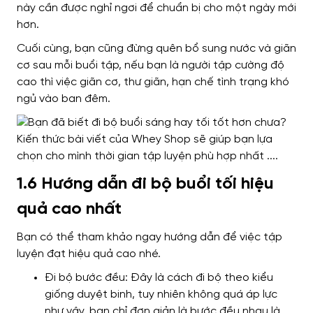
này
cần được nghỉ ngơi để chuẩn bị cho một ngày mới
hơn.
Cuối cùng,
bạn cũng đừng quên
bổ sung nước và giãn
cơ sau mỗi buổi tập,
nếu bạn là người tập cường độ
cao thì việc
giãn cơ, thư giãn, hạn chế tình trạng khó
ngủ vào ban đêm.
1.6 Hướng dẫn đi bộ buổi tối hiệu
quả cao nhất
Bạn có thể tham khảo
ngay hướng dẫn
để việc tập
luyện đạt hiệu quả cao nhé
.
Đi bộ bước đều: Đây là cách đi bộ theo kiểu
giống duyệt binh, tuy nhiên không quá áp lực
như vậy, bạn chỉ đơn giản là bước đều nhau là