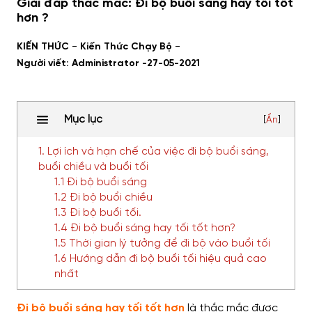
Giải đáp thắc mắc: Đi bộ buổi sáng hay tối tốt
hơn ?
-
-
KIẾN THỨC
Kiến Thức Chạy Bộ
Người viết: Administrator -
27-05-2021
Mục lục
[
Ẩn
]
1. Lợi ích và hạn chế của việc đi bộ buổi sáng,
buổi chiều và buổi tối
1.1 Đi bộ buổi sáng
1.2 Đi bộ buổi chiều
1.3 Đi bộ buổi tối.
1.4 Đi bộ buổi sáng hay tối tốt hơn?
1.5 Thời gian lý tưởng để đi bộ vào buổi tối
1.6 Hướng dẫn đi bộ buổi tối hiệu quả cao
nhất
Đi bộ buổi sáng hay tối tốt hơn
là
thắc mắc
được