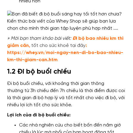
nhiều hơn
» Mời bạn tham khảo bài viết:
Đ
i bộ bao nhiêu km thì
giảm cân
,
tốt cho sức khoẻ tại đây
:
https://whey.vn/moi-ngay-nen-di-bo-bao-nhieu-
km-thi-giam-can.htm
1.2 Đi bộ buổi chiều
Đi bộ buổi chiều,
với khoảng thời gian thông
thường
từ 3h chiều đến 7h chiều là thời điểm
được coi
là thời gian đi bộ hợp lý và tốt nhất
cho việc đi bộ,
với
nhiều
lợi ích tốt cho sức khỏe.
Lợi ích của đi bộ buổi chiều:
Các nhà nghiên cứu
cho biết
bốn đến năm giờ
chiều là lúc mà phổi của bạn hoạt động
tốt