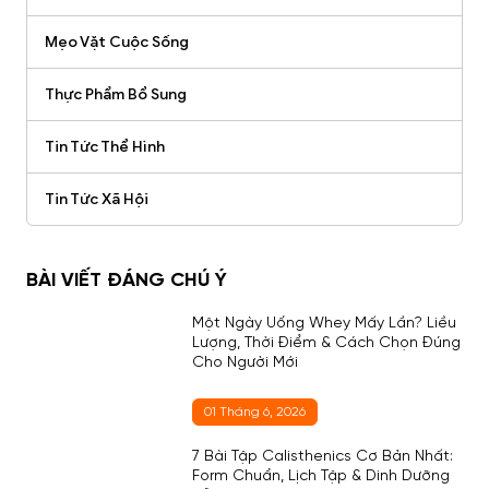
Mẹo Vặt Cuộc Sống
Thực Phẩm Bổ Sung
Tin Tức Thể Hình
Tin Tức Xã Hội
BÀI VIẾT ĐÁNG CHÚ Ý
Một Ngày Uống Whey Mấy Lần? Liều
Lượng, Thời Điểm & Cách Chọn Đúng
Cho Người Mới
01 Tháng 6, 2026
7 Bài Tập Calisthenics Cơ Bản Nhất:
Form Chuẩn, Lịch Tập & Dinh Dưỡng