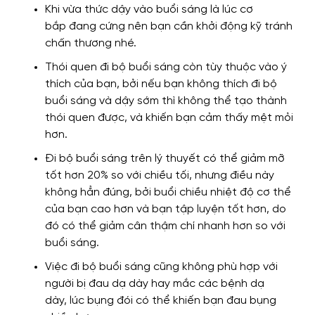
Khi vừa thức dậy vào buổi sáng là lúc cơ
bắp
đang cứng
nên bạn cần khởi động kỹ tránh
chấn thương
nhé.
Thói quen
đi bộ buổi sáng còn tùy thuộc vào ý
thích của bạn
,
bởi
nếu bạn không thích đi bộ
buổi sáng và dậy sớm
thì không thể tạo thành
thói quen được
,
và
khiến bạn cảm thấy mệt mỏi
hơn.
Đi bộ buổi sáng trên lý thuyết
có thể giảm mỡ
tốt hơn 20% so với chiều tối,
nhưng điều này
không hẳn đúng, bởi
buổi chiều nhiệt độ cơ thể
của bạn cao hơn và bạn tập luyện tốt hơn,
do
đó có thể giảm cân thậm chí
nhanh hơn so với
buổi sáng.
Việc đi bộ buổi sáng cũng không phù hợp
với
người
bị đau dạ dày hay mắc các bệnh dạ
dày,
lúc bụng đói
có thể khiến bạn đau bụng