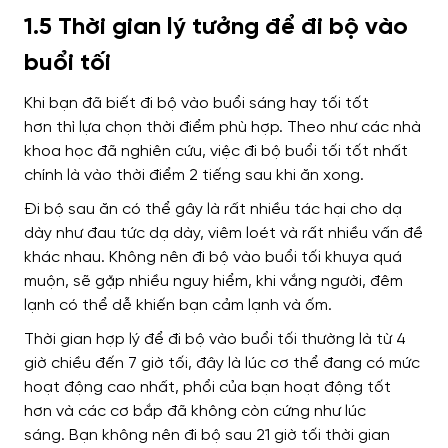
1.5 Thời gian lý tưởng để đi bộ vào
buổi tối
Khi bạn đã biết đi bộ vào buổi sáng hay tối tốt
hơn
thì
lựa chọn thời điểm phù hợp. Theo như các nhà
khoa học đã nghiên cứu, việc đi bộ buổi tối tốt nhất
chính là vào thời điểm 2 tiếng sau khi ăn xong.
Đi bộ sau ăn
có thể gây là rất nhiều tác hại cho dạ
dày như đau tức dạ dày, viêm loét và rất nhiều vấn đề
khác nhau. Không nên đi bộ vào buổi tối khuya quá
muộn,
sẽ gặp nhiều nguy hiểm, khi vắng người
, đêm
lạnh có thể dễ khiến bạn cảm lạnh và ốm.
Thời gian
hợp lý
để đi bộ vào buổi tối thường là
từ
4
giờ chiều đến 7 giờ tối,
đây là lúc cơ thể đang có mức
hoạt động cao nhất
, phổi của bạn hoạt động tốt
hơn
và
các cơ bắp đã không còn cứng như lúc
sáng.
Bạn không nên
đi bộ sau 21 giờ tối
thời gian