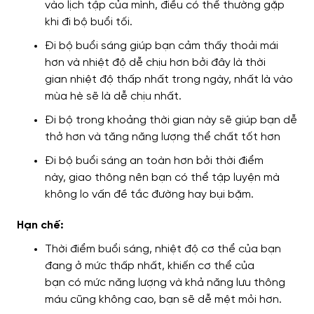
vào lịch
tập của mình
, điều có thể thường gặp
khi đi bộ buổi tối.
Đi bộ buổi sáng
giúp bạn cảm thấy thoải mái
hơn và nhiệt độ
dễ chịu hơn bởi đây là
thời
gian
nhiệt độ thấp nhất trong ngày,
nhất là vào
mùa hè sẽ là dễ chịu nhất
.
Đi bộ trong khoảng thời gian này sẽ giúp bạn dễ
thở hơn và tăng năng lượng thể chất tốt hơn
Đi bộ buổi sáng an toàn hơn bởi thời điểm
này,
giao thông
nên bạn có thể tập luyện mà
không lo vấn đề tắc đường hay bụi bặm.
Hạn chế:
Thời điểm buổi sáng, nhiệt độ cơ thể
của bạn
đang ở mức thấp nhất
, khiến cơ thể của
bạn
có
mức năng lượng và khả năng lưu thông
máu
cũng không cao
, bạn sẽ dễ mệt mỏi hơn.