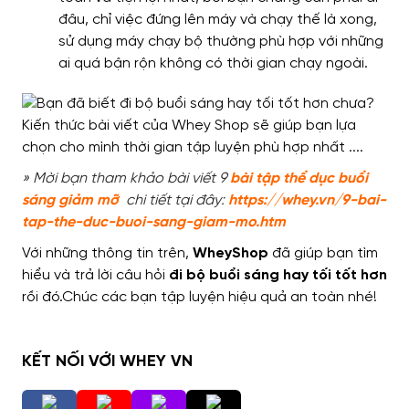
đâu, chỉ việc đứng lên máy và chạy thế là xong,
sử dụng máy chạy bộ thường phù hợp với những
ai quá bận rộn không có thời gian chạy ngoài.
» Mời bạn tham khảo bài viết 9
bài tập thể dục buổi
sáng giảm mỡ
chi tiết tại đây:
https://whey.vn/9-bai-
tap-the-duc-buoi-sang-giam-mo.htm
Với những thông tin trên,
WheyShop
đã giúp bạn tìm
hiểu và trả lời câu hỏi
đi bộ buổi sáng hay tối tốt hơn
rồi đó.Chúc các bạn tập luyện hiệu quả an toàn nhé!
KẾT NỐI VỚI WHEY VN