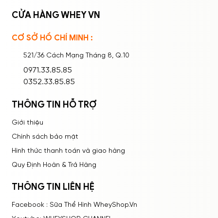
CỬA HÀNG WHEY VN
CƠ SỞ HỒ CHÍ MINH :
Ghi nhớ mật khẩu
Quên mật khẩu?
521/36 Cách Mạng Tháng 8, Q.10
ĐĂNG NHẬP
0971.33.85.85
0352.33.85.85
THÔNG TIN HỖ TRỢ
Giới thiệu
Chính sách bảo mật
Hình thức thanh toán và giao hàng
Quy Định Hoàn & Trả Hàng
THÔNG TIN LIÊN HỆ
Facebook : Sữa Thể Hình WheyShop.Vn