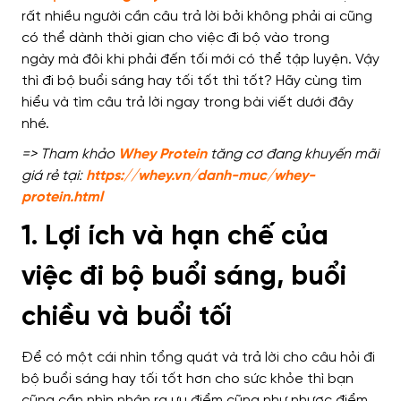
rất nhiều người
cần câu trả lời
bởi
không phải ai cũng
có thể dành thời gian
cho việc đi bộ vào trong
ngày
mà đôi khi phải
đến tối mới có thể tập luyện.
Vậy
thì
đi bộ buổi sáng hay tối tốt
thì tốt
? Hãy cùng tìm
hiểu và tìm câu trả lời ngay trong bài viết dưới đây
nhé.
=> Tham khảo
Whey Protein
tăng cơ đang khuyến mãi
giá rẻ tại:
https://whey.vn/danh-muc/whey-
protein.html
1. Lợi ích và hạn chế của
việc đi bộ buổi sáng, buổi
chiều và buổi tối
Để
có một cái nhìn tổng quát và trả lời cho câu hỏi
đi
bộ buổi sáng hay tối tốt
hơn cho sức khỏe
thì
bạn
cũng cần nhìn nhận ra
ưu điểm cũng như nhược điểm