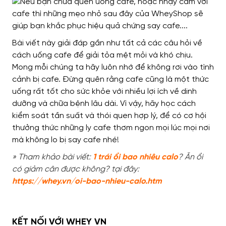
Bài viết này giải đáp gần như tất cả các câu hỏi về
cách uống cafe để giải tỏa mệt mỏi và khó chịu.
Mong mỗi chúng ta hãy luôn nhớ để không rơi vào tình
cảnh bị cafe.
Đừng quên rằng cafe cũng là một thức
uống rất tốt cho sức khỏe với nhiều lợi ích về dinh
dưỡng và chữa bệnh lâu dài.
Vì vậy, hãy học cách
kiểm soát tần suất và thói quen hợp lý, để có cơ hội
thưởng thức những ly cafe thơm ngon mọi lúc mọi nơi
mà không lo bị say cafe nhé!
» Tham khảo bài viết:
1 trái ổi bao nhiêu calo
? Ăn ổi
có giảm cân được không? tại đây:
https://whey.vn/oi-bao-nhieu-calo.htm
KẾT NỐI VỚI WHEY VN