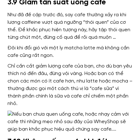
3.9 Giảm tần suất uống cafe
Như đã đề cập trước đó, say cafe thường xảy ra khi
lượng caffeine vượt quá ngưỡng “thói quen” của cơ
thể. Để khắc phục hiện tượng này, hãy tập thói quen
từng chút một, đừng cố quá để rồi quá muộn …
Đôi khi đổi gió với một ly matcha latte mà không cần
cafe cũng rất ngon.
Chỉ cần cắt giảm lượng cafe của bạn, cho dù bạn yêu
thích nó đến đâu, đừng vội vàng. Hoặc bạn có thể
chọn các món có ít cafe hơn, như latte hoặc mocha –
thường được gọi một cách thú vị là “cafe sữa” vì
thành phần chính là sữa và cafe chỉ chiếm một phần
nhỏ.