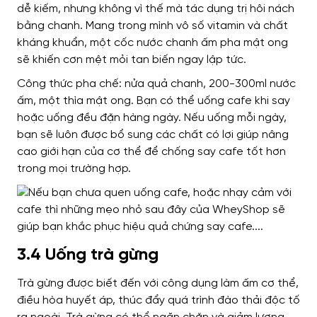
dễ kiếm, nhưng không vì thế mà tác dụng trị hôi nách
bằng chanh. Mang trong mình vô số vitamin và chất
kháng khuẩn, một cốc nước chanh ấm pha mật ong
sẽ khiến cơn mệt mỏi tan biến ngay lập tức.
Công thức pha chế: nửa quả chanh, 200-300ml nước
ấm, một thìa mật ong. Bạn có thể uống cafe khi say
hoặc uống đều đặn hàng ngày.
Nếu uống mỗi ngày,
bạn sẽ luôn được bổ sung các chất có lợi giúp nâng
cao giới hạn của cơ thể để chống say cafe tốt hơn
trong mọi trường hợp.
3.4 Uống trà gừng
Trà gừng được biết đến với công dụng làm ấm cơ thể,
điều hòa huyết áp, thúc đẩy quá trình đào thải độc tố