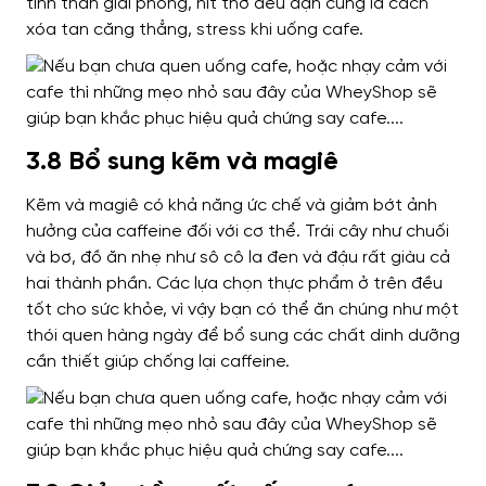
tinh thần giải phóng, hít thở đều đặn cũng là cách
xóa tan căng thẳng, stress khi uống cafe.
3.8 Bổ sung kẽm và magiê
Kẽm và magiê có khả năng ức chế và giảm bớt ảnh
hưởng của caffeine đối với cơ thể. Trái cây như chuối
và bơ, đồ ăn nhẹ như sô cô la đen và đậu rất giàu cả
hai thành phần.
Các lựa chọn thực phẩm ở trên đều
tốt cho sức khỏe, vì vậy bạn có thể ăn chúng như một
thói quen hàng ngày để bổ sung các chất dinh dưỡng
cần thiết giúp chống lại caffeine.