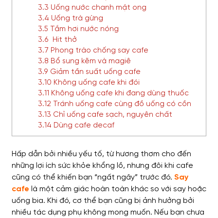
3.3 Uống nước chanh mật ong
3.4 Uống trà gừng
3.5 Tắm hơi nước nóng
3.6 Hit thở
3.7 Phong trào chống say cafe
3.8 Bổ sung kẽm và magiê
3.9 Giảm tần suất uống cafe
3.10 Không uống cafe khi đói
3.11 Không uống cafe khi đang dùng thuốc
3.12 Tránh uống cafe cùng đồ uống có cồn
3.13 Chỉ uống cafe sạch, nguyên chất
3.14 Dùng cafe decaf
Hấp dẫn bởi nhiều yếu tố, từ hương thơm cho đến
những lợi ích sức khỏe khổng lồ, nhưng đôi khi cafe
cũng có thể khiến bạn “ngất ngây” trước đó.
Say
cafe
là một cảm giác hoàn toàn khác so với say hoặc
uống bia. Khi đó, cơ thể bạn cũng bị ảnh hưởng bởi
nhiều tác dụng phụ không mong muốn. Nếu bạn chưa