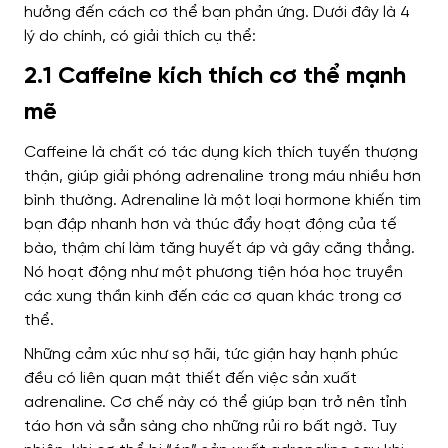
hưởng đến cách cơ thể bạn phản ứng.
Dưới đây là 4
lý do chính, có giải thích cụ thể:
2.1 Caffeine kích thích cơ thể mạnh
mẽ
Caffeine là chất có tác dụng kích thích tuyến thượng
thận, giúp giải phóng adrenaline trong máu nhiều hơn
bình thường.
Adrenaline là một loại hormone khiến tim
bạn đập nhanh hơn và thúc đẩy hoạt động của tế
bào, thậm chí làm tăng huyết áp và gây căng thẳng.
Nó hoạt động như một phương tiện hóa học truyền
các xung thần kinh đến các cơ quan khác trong cơ
thể.
Những cảm xúc như sợ hãi, tức giận hay hạnh phúc
đều có liên quan mật thiết đến việc sản xuất
adrenaline. Cơ chế này có thể giúp bạn trở nên tỉnh
táo hơn và sẵn sàng cho những rủi ro bất ngờ.
Tuy