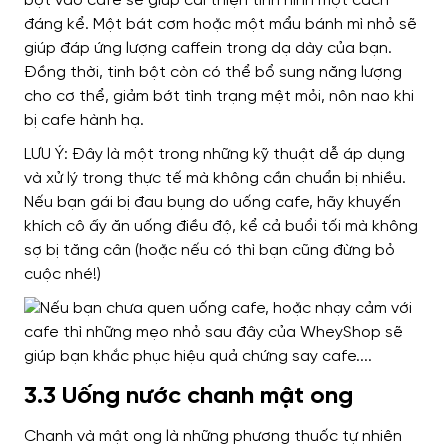
bột vào cafe sẽ giúp cải thiện tình hình một cách
đáng kể. Một bát cơm hoặc một mẩu bánh mì nhỏ sẽ
giúp đáp ứng lượng caffein trong dạ dày của bạn.
Đồng thời, tinh bột còn có thể bổ sung năng lượng
cho cơ thể, giảm bớt tình trạng mệt mỏi, nôn nao khi
bị cafe hành hạ.
LƯU Ý: Đây là một trong những kỹ thuật dễ áp ​​dụng
và xử lý trong thực tế mà không cần chuẩn bị nhiều.
Nếu bạn gái bị đau bụng do uống cafe, hãy khuyến
khích cô ấy ăn uống điều độ, kể cả buổi tối mà không
sợ bị tăng cân (hoặc nếu có thì bạn cũng đừng bỏ
cuộc nhé!)
3.3 Uống nước chanh mật ong
Chanh và mật ong là những phương thuốc tự nhiên