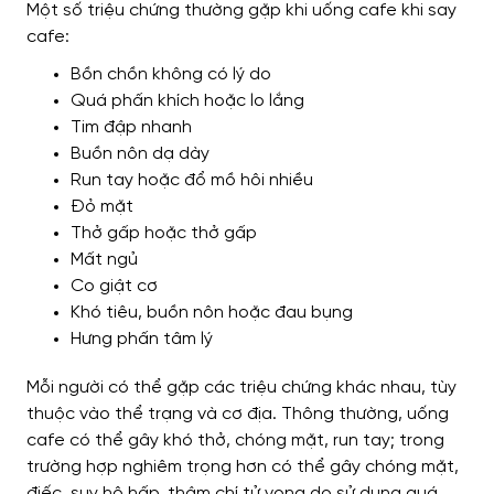
Một số triệu chứng thường gặp khi uống cafe khi say
cafe:
Bồn chồn không có lý do
Quá phấn khích hoặc lo lắng
Tim đập nhanh
Buồn nôn dạ dày
Run tay hoặc đổ mồ hôi nhiều
Đỏ mặt
Thở gấp hoặc thở gấp
Mất ngủ
Co giật cơ
Khó tiêu, buồn nôn hoặc đau bụng
Hưng phấn tâm lý
Mỗi người có thể gặp các triệu chứng khác nhau, tùy
thuộc vào thể trạng và cơ địa. Thông thường, uống
cafe có thể gây khó thở, chóng mặt, run tay; trong
trường hợp nghiêm trọng hơn có thể gây chóng mặt,
điếc, suy hô hấp, thậm chí tử vong do sử dụng quá