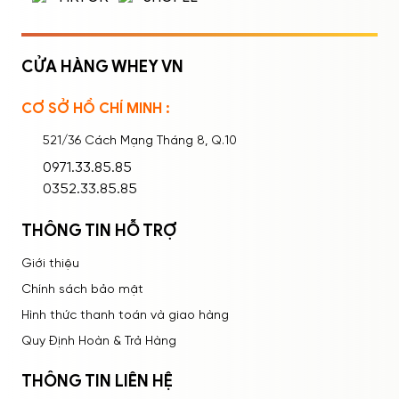
CỬA HÀNG WHEY VN
CƠ SỞ HỒ CHÍ MINH :
Ghi nhớ mật khẩu
Quên mật khẩu?
521/36 Cách Mạng Tháng 8, Q.10
ĐĂNG NHẬP
0971.33.85.85
0352.33.85.85
THÔNG TIN HỖ TRỢ
Giới thiệu
Chính sách bảo mật
Hình thức thanh toán và giao hàng
Quy Định Hoàn & Trả Hàng
THÔNG TIN LIÊN HỆ