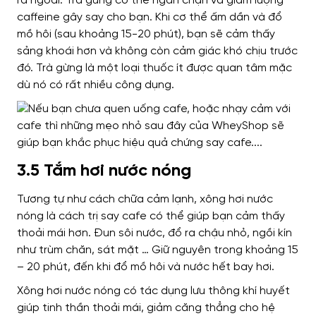
ra ngoài.
Trà gừng có thể ngăn chặn và giảm lượng
caffeine gây say cho bạn. Khi cơ thể ấm dần và đổ
mồ hôi (sau khoảng 15-20 phút), bạn sẽ cảm thấy
sảng khoái hơn và không còn cảm giác khó chịu trước
đó.
Trà gừng là một loại thuốc ít được quan tâm mặc
dù nó có rất nhiều công dụng.
3.5 Tắm hơi nước nóng
Tương tự như cách chữa cảm lạnh, xông hơi nước
nóng là cách trị say cafe có thể giúp bạn cảm thấy
thoải mái hơn.
Đun sôi nước, đổ ra chậu nhỏ, ngồi kín
như trùm chăn, sát mặt … Giữ nguyên trong khoảng 15
– 20 phút, đến khi đổ mồ hôi và nước hết bay hơi.
Xông hơi nước nóng có tác dụng lưu thông khí huyết
giúp tinh thần thoải mái, giảm căng thẳng cho hệ