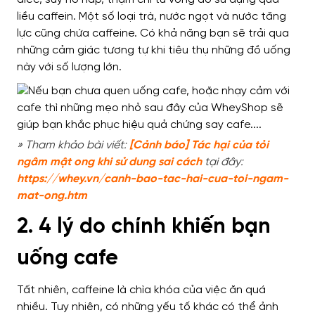
liều caffein.
Một số loại trà, nước ngọt và nước tăng
lực cũng chứa caffeine. Có khả năng bạn sẽ trải qua
những cảm giác tương tự khi tiêu thụ những đồ uống
này với số lượng lớn.
» Tham khảo bài viết:
[Cảnh báo] Tác hại của tỏi
ngâm mật ong khi sử dung sai cách
tại đây:
https://whey.vn/canh-bao-tac-hai-cua-toi-ngam-
mat-ong.htm
2. 4 lý do chính khiến bạn
uống cafe
Tất nhiên, caffeine là chìa khóa của việc ăn quá
nhiều. Tuy nhiên, có những yếu tố khác có thể ảnh