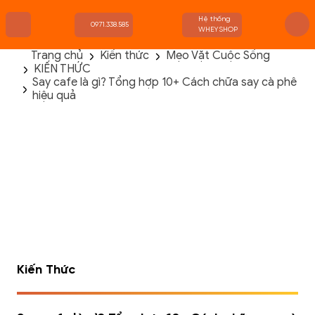
Hệ thống
0971.338.585
WHEYSHOP
Trang chủ
Kiến thức
Mẹo Vặt Cuộc Sống
KIẾN THỨC
TRANG CHỦ
Say cafe là gì? Tổng hợp 10+ Cách chữa say cà phê
FLASH SALE
hiệu quả
THANH LÝ
DANH MỤC SẢN PHẨM
THƯƠNG HIỆU
KIẾN THỨC TẬP LUYỆN
HỆ THỐNG CỬA HÀNG
Kiến Thức