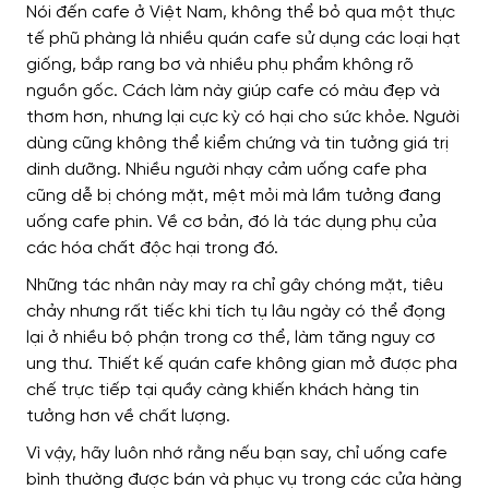
Nói đến cafe ở Việt Nam, không thể bỏ qua một thực
tế phũ phàng là nhiều quán cafe sử dụng các loại hạt
giống, bắp rang bơ và nhiều phụ phẩm không rõ
nguồn gốc.
Cách làm này giúp cafe có màu đẹp và
thơm hơn, nhưng lại cực kỳ có hại cho sức khỏe. Người
dùng cũng không thể kiểm chứng và tin tưởng giá trị
dinh dưỡng.
Nhiều người nhạy cảm uống cafe pha
cũng dễ bị chóng mặt, mệt mỏi mà lầm tưởng đang
uống cafe phin. Về cơ bản, đó là tác dụng phụ của
các hóa chất độc hại trong đó.
Những tác nhân này may ra chỉ gây chóng mặt, tiêu
chảy nhưng rất tiếc khi tích tụ lâu ngày có thể đọng
lại ở nhiều bộ phận trong cơ thể, làm tăng nguy cơ
ung thư.
Thiết kế quán cafe không gian mở được pha
chế trực tiếp tại quầy càng khiến khách hàng tin
tưởng hơn về chất lượng.
Vì vậy, hãy luôn nhớ rằng nếu bạn say, chỉ uống cafe
bình thường được bán và phục vụ trong các cửa hàng