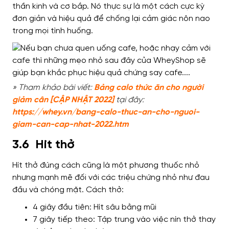
thần kinh và cơ bắp. Nó thực sự là một cách cực kỳ
đơn giản và hiệu quả để chống lại cảm giác nôn nao
trong mọi tình huống.
» Tham khảo bài viết:
Bảng calo thức ăn cho người
giảm cân [CẬP NHẬT 2022]
tại đây:
https://whey.vn/bang-calo-thuc-an-cho-nguoi-
giam-can-cap-nhat-2022.htm
3.6 Hit thở
Hít thở đúng cách cũng là một phương thuốc nhỏ
nhưng mạnh mẽ đối với các triệu chứng nhỏ như đau
đầu và chóng mặt.
Cách thở:
4 giây đầu tiên: Hít sâu bằng mũi
7 giây tiếp theo: Tập trung vào việc nín thở thay