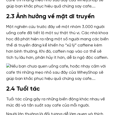
2.3 Ảnh hưởng về mặt di truyền
Một nghiên cứu trước đây về một nhóm 3.000 người
uống cafe đã tiết lộ một sự thật thú vị. Các nhà khoa
học đã phát hiện ra rằng một số người mang các biến
thể di truyền đáng kể khiến họ “xử lý” caffeine kém
hơn bình thường. Khi đó, caffein nạp vào cơ thể sẽ
tích tụ lâu hơn, phân hủy ít hơn, dễ bị ngộ độc caffein.
2.4 Tuổi tác
Tuổi tác cũng gây ra những biến động khác nhau về
mức độ và tần suất say cafe của mỗi người.
Người lớn thường là đối tượng dễ làm quen và thích