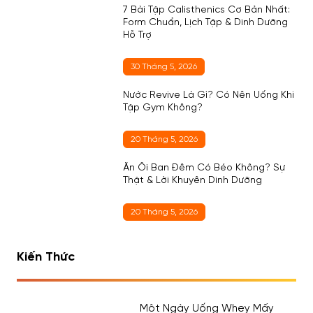
7 Bài Tập Calisthenics Cơ Bản Nhất:
Form Chuẩn, Lịch Tập & Dinh Dưỡng
Hỗ Trợ
30 Tháng 5, 2026
Nước Revive Là Gì? Có Nên Uống Khi
Tập Gym Không?
20 Tháng 5, 2026
Ăn Ổi Ban Đêm Có Béo Không? Sự
Thật & Lời Khuyên Dinh Dưỡng
20 Tháng 5, 2026
Kiến Thức
Một Ngày Uống Whey Mấy