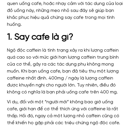
quen uống cafe, hoặc nhạy cảm với tác dụng của loại
đồ uống này, những mẹo nhỏ sau đây sẽ giúp bạn
khắc phục hiệu quả chứng say cafe trong mọi tình
huống.
1. Say cafe là gì?
Ngộ độc caffein là tình trạng xảy ra khi lượng caffein
quá cao so với mức giới hạn lượng caffein trung bình
của cơ thể, gây ra các tác dụng phụ không mong
muốn.
Khi bạn uống cafe, bạn đã tiêu thụ một lượng
caffeine nhất định. 400mg / ngày là lượng caffein
được khuyến nghị cho người lớn. Tuy nhiên, điều đó
không có nghĩa là bạn phải uống cafe trên 400 mg.
Ví dụ, đối với một “người mới” không bao giờ uống
cafe, giới hạn để cơ thể thích ứng với caffeine là rất
thấp. Hồi đó, ngay cả một lượng nhỏ caffein cũng có
thể khiến họ gặp phải các triệu chứng ngộ độc cafe.