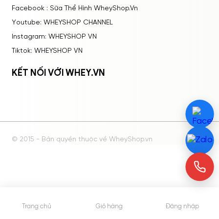
Facebook : Sữa Thể Hình WheyShop.Vn
Youtube: WHEYSHOP CHANNEL
Instagram: WHEYSHOP VN
Tiktok: WHEYSHOP VN
KẾT NỐI VỚI WHEY.VN
© 2015 - Bản quyền thuộc về WheyShop.vn
Trang chủ
Giỏ hàng
Đăng nhập