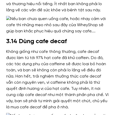
và thương hiệu nổi tiếng. Ít nhất bạn không phải lo
lắng về các vấn đề sức khỏe và bệnh tật sau này.
3.14 Dùng cafe decaf
Không giống như cafe thông thường, cafe decaf
được làm từ tới 97% hạt cafe đã khử caffein. Do đó,
các tác dụng phụ của caffeine sẽ được loại bỏ hoàn
toàn, và bạn sẽ không còn phải lo lắng về điều đó
nữa.
Hơn hết, trải nghiệm thưởng thức cafe decaf
vẫn còn nguyên vẹn, vì caffeine không phải là thứ
quyết định hương vị của hạt cafe.
Tuy nhiên, ít nơi
cung cấp cafe decaf như một thành phần pha chế. Vì
vậy, bạn sẽ phải tự mình giải quyết một chút, chủ yếu
là mua cafe decaf để pha ở nhà.