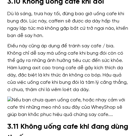
3.10 Không uống cafe khi đói
Dù là sáng, trưa hay tối, đừng bao giờ uống cafe khi
bụng đói. Lúc này, caffein sẽ được dạ dày hấp thụ
ngay lập tức mà không gặp bất cứ trở ngại nào, khiến
bạn dễ say hơn.
Điều này cũng áp dụng để tránh say cafe / bia.
Không chỉ dễ say mà uống cafe khi bụng đói còn có
thể gây ra những ảnh hưởng tiêu cực đến sức khỏe.
Hàm lượng axit cao trong cafe dễ gây kích thích dạ
dày, đặc biệt là khi thức ăn không co bóp.
Hậu quả
của việc uống cafe khi bụng đói là tâm lý căng thẳng,
ợ chua, thậm chí là viêm loét dạ dày.
3.11 Không uống cafe khi đang dùng