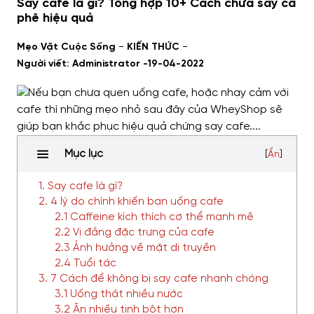
Say cafe là gì? Tổng hợp 10+ Cách chữa say cà
phê hiệu quả
-
-
Mẹo Vặt Cuộc Sống
KIẾN THỨC
Người viết: Administrator -
19-04-2022
Mục lục
[
Ẩn
]
1. Say cafe là gì?
2. 4 lý do chính khiến bạn uống cafe
2.1 Caffeine kích thích cơ thể mạnh mẽ
2.2 Vị đắng đặc trưng của cafe
2.3 Ảnh hưởng về mặt di truyền
2.4 Tuổi tác
3. 7 Cách để không bị say cafe nhanh chóng
3.1 Uống thật nhiều nước
3.2 Ăn nhiều tinh bột hơn