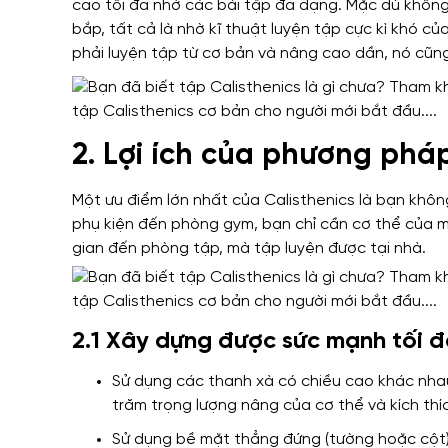
cao tối đa nhờ
các bài tập đa dạng
.
Mặc dù không
bắp
,
tất cả là nhờ
kĩ thuật luyện tập cực kì khó c
phải luyện
tập từ cơ bản và nâng cao dần,
nó cũng
2. Lợi ích của phương pháp
Một ưu điểm lớn nhất của Calisthenics
là bạn không
phụ kiện đến phòng gym,
bạn chỉ cần cơ thể của m
gian
đến phòng tập, mà tập luyện được tại nhà.
2.1 Xây dựng được sức mạnh tối 
Sử dụng các thanh xà có chiều cao khác nhau
trăm trọng lượng nâng của cơ thể và kích thíc
Sử dụng bề mặt thẳng đứng (tường hoặc cột)