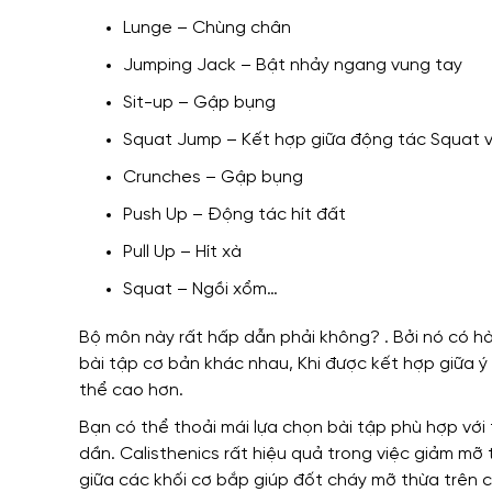
Lunge – Chùng chân
Jumping Jack – Bật nhảy ngang vung tay
Sit-up – Gập bụng
Squat Jump – Kết hợp giữa động tác Squat 
Crunches – Gập bụng
Push Up – Động tác hít đất
Pull Up – Hít xà
Squat – Ngồi xổm…
Bộ môn này rất hấp dẫn phải không?
.
Bởi nó có
hà
bài tập cơ bản khác nhau,
Khi được
kết hợp giữa ý
thể
cao hơn.
Bạn có thể thoải mái
lựa chọn bài tập phù hợp với
dần. Calisthenics
rất hiệu quả trong việc
giảm mỡ t
giữa các khối cơ bắp giúp đốt cháy mỡ thừa trên c