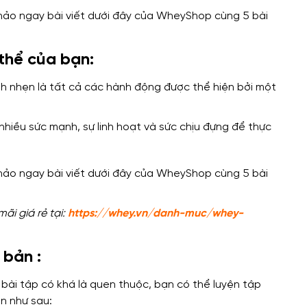
 thể của bạn:
nh nhẹn là tất cả các hành động được thể hiện bởi một
nhiều sức mạnh, sự linh hoạt và sức chịu đựng để thực
i giá rẻ tại:
https://whey.vn/danh-muc/whey-
 bản :
bài tập có khá là quen thuộc,
bạn có thể luyện tập
ản như sau: