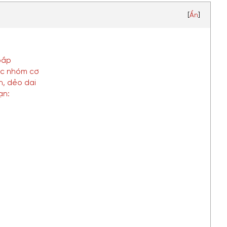
[
Ẩn
]
bắp
các nhóm cơ
h, dẻo dai
ạn: