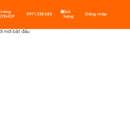
thống
Giỏ
0
0971.338.585
Đăng nhập
EYSHOP
hàng
ời mới bắt đầu
ó sản phẩm trong giỏ hàng.