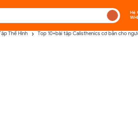
Hệ 
WH
Tập Thể Hình
Top 10+bài tập Calisthenics cơ bản cho ngư
Chưa c