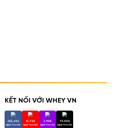
KẾT NỐI VỚI WHEY VN
255,402
15,720
2,938
73,000
Người Theo Dõi
Người Theo Dõi
Người Theo Dõi
Người Theo Dõi