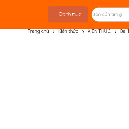
Danh mục
Trang chủ
Kiến thức
KIẾN THỨC
Bài 
TRANG CHỦ
FLASH SALE
THANH LÝ
DANH MỤC SẢN PHẨM
THƯƠNG HIỆU
KIẾN THỨC TẬP LUYỆN
HỆ THỐNG CỬA HÀNG