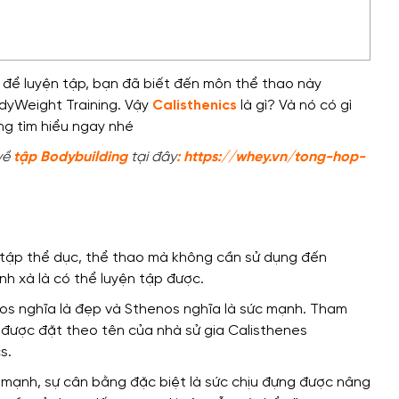
h để luyện tập, bạn đã biết đến môn thể thao này
yWeight Training. Vậy
Calisthenics
là gì? Và n
ó có gì
ng tìm hiểu ngay nhé
về
tập Bodybuilding
tại đây
:
https://whey.vn/tong-hop-
 tập thể dục, thể thao
mà không cần sử dụng đến
nh xà là có thể luyện tập được.
alos nghĩa là đẹp và Sthenos nghĩa là sức mạnh.
Tham
 được đặt theo
tên của nhà sử gia Calisthenes
s.
c mạnh, sự cân bằng
đặc biệt là
sức chịu đựng được nâng