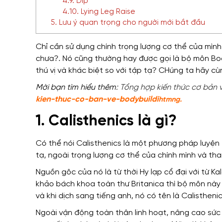
4.9. Dip
4.10. Lying Leg Raise
5. Lưu ý quan trọng cho người mới bắt đầu
Chỉ cần sử dụng chính trọng lượng cơ thể của mìn
chưa?
.
Nó cũng thường hay được gọi là bộ môn
Bod
thú vị và khác biệt so với tập tạ? CHúng ta hãy cù
Mời bạn tì
m hiểu thêm:
Tổng hợp kiến thức cơ bản 
kien-thuc-co-ban-ve-bodybuildi
htm
ng.
1. Calisthenics là gì?
Có thể nói
Calisthenics là một phương pháp luyện
tạ
,
ngoài
trọng lượng cơ thể của chính mình và tha
Nguồn gôc của nó là từ
thời Hy lạp cổ đại với từ K
khảo
bách khoa toàn thư Britanica
thì bộ môn này
và
khi
dịch sang tiếng anh, nó có tên là Calisthenic
Ngoài vận động toàn thân linh hoạt
, nâng cao sứ