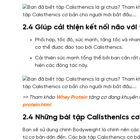
2.4 Giúp cải thiện kết nối não với
Phối hợp, tốc độ, sức mạnh, tăng tốc và nha
cơ thể được đào tạo bởi Calisthenics.
Cải thiện sức mạnh tổng thể bởi bạn cần rất 
hiện các động tác này.
=> Tham khảo
Whey Protein
tăng cơ đang khuyến mã
protein.html
2.4 Những bài tập Calisthenics cơ
Bạn sẽ sử dụng chính
Bodyweight là chính nên các 
từ
cơ bản
dần đến
. Các bài tập Calisthenics cơ b