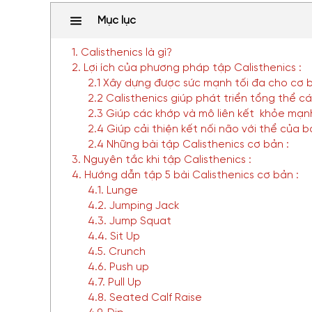
Mục lục
1. Calisthenics là gì?
2. Lợi ích của phương pháp tập Calisthenics :
2.1 Xây dựng được sức mạnh tối đa cho cơ 
2.2 Calisthenics giúp phát triển tổng thể 
2.3 Giúp các khớp và mô liên kết khỏe mạn
2.4 Giúp cải thiện kết nối não với thể của b
2.4 Những bài tập Calisthenics cơ bản :
3. Nguyên tắc khi tập Calisthenics :
4. Hướng dẫn tập 5 bài Calisthenics cơ bản :
4.1. Lunge
4.2. Jumping Jack
4.3. Jump Squat
4.4. Sit Up
4.5. Crunch
4.6. Push up
4.7. Pull Up
4.8. Seated Calf Raise