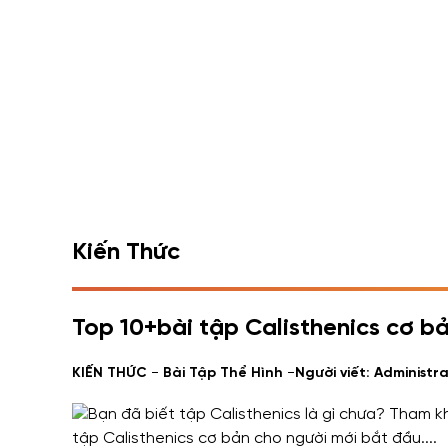
Kiến Thức
Top 10+bài tập Calisthenics cơ b
-
-
KIẾN THỨC
Bài Tập Thể Hình
Người viết: Administra