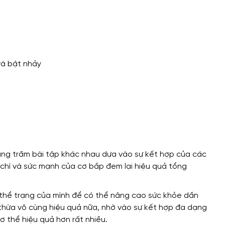
và bật nhảy
ng trăm bài tập khác nhau dựa vào sự kết hợp của các
 chí và sức mạnh của cơ bắp
đem lại hiệu quả tổng
 thể trạng của mình để có thể nâng cao sức khỏe dần
hừa vô cùng hiệu quả nữa,
nhờ vào sự
kết hợp đa dạng
ơ thể hiệu quả hơn rất nhiều.