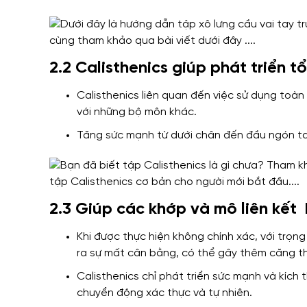
2.2 Calisthenics giúp phát triển 
Calisthenics liên quan đến việc sử dụng toà
với những bộ môn khác.
Tăng sức mạnh từ dưới chân đến đầu ngón ta
2.3 Giúp các khớp và mô liên kết
Khi được thực hiện không chính xác, với trọ
ra sự mất cân bằng, có thể gây thêm căng t
Calisthenics chỉ phát triển sức mạnh và kích
chuyển động xác thực và tự nhiên.