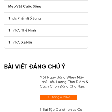
Mẹo Vặt Cuộc Sống
Thực Phẩm Bổ Sung
Tin Tức Thể Hình
Tin Tức Xã Hội
BÀI VIẾT ĐÁNG CHÚ Ý
Một Ngày Uống Whey Mấy
Lần? Liều Lượng, Thời Điểm &
Cách Chọn Đúng Cho Người
Mới
01 Tháng 6, 2026
7 Bài Tập Calisthenics Cơ