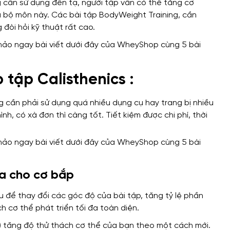
 cần sử dụng đến tạ, người tập vẫn có thể tăng cơ
ủa bộ môn này.
Các bài tập BodyWeight Training
,
cần
 đòi hỏi kỹ thuật rất cao
.
 tập Calisthenics :
 cần phải sử dụng quá nhiều dụng cụ hay trang bị nhiều
ình
, có xà đơn thì càng tốt.
Tiết kiệm được chi phí, thời
đa cho cơ bắp
 để thay đổi các góc độ của bài tập, tăng tỷ lệ phần
h cơ thể phát triển tối đa toàn diện.
 tăng độ thử thách cơ thể của bạn theo một cách mới.