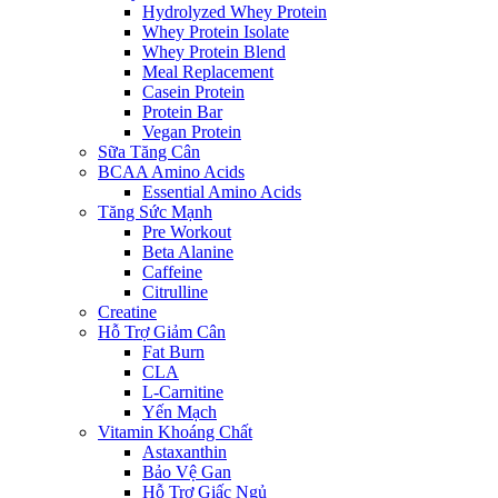
Hydrolyzed Whey Protein
Whey Protein Isolate
Whey Protein Blend
Meal Replacement
Casein Protein
Protein Bar
Vegan Protein
Sữa Tăng Cân
BCAA Amino Acids
Essential Amino Acids
Tăng Sức Mạnh
Pre Workout
Beta Alanine
Caffeine
Citrulline
Creatine
Hỗ Trợ Giảm Cân
Fat Burn
CLA
L-Carnitine
Yến Mạch
Vitamin Khoáng Chất
Astaxanthin
Bảo Vệ Gan
Hỗ Trợ Giấc Ngủ