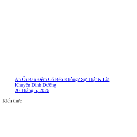
Ăn Ổi Ban Đêm Có Béo Không? Sự Thật & Lời
Khuyên Dinh Dưỡng
20 Tháng 5, 2026
Kiến thức