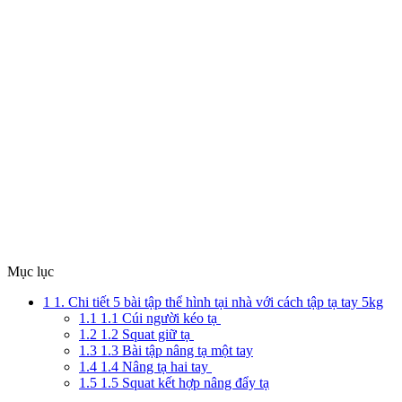
Mục lục
1
1. Chi tiết 5 bài tập thể hình tại nhà với cách tập tạ tay 5kg
1.1
1.1 Cúi người kéo tạ
1.2
1.2 Squat giữ tạ
1.3
1.3 Bài tập nâng tạ một tay
1.4
1.4 Nâng tạ hai tay
1.5
1.5 Squat kết hợp nâng đẩy tạ