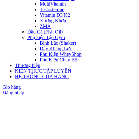
MultiVitamin
Testosterone
Vitamin D3 K2
Xương Khớp
ZMA
Dầu Cá (Fish Oil)
Phụ kiện Tập Gym
Bình Lắc (Shaker)
Dây Kháng Lực
Phụ Kiện WheyShop
Phụ Kiện Chạy Bộ
Thương hiệu
KIẾN THỨC TẬP LUYỆN
HỆ THỐNG CỬA HÀNG
Giỏ hàng
Đăng nhập