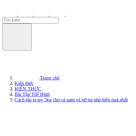
Trang chủ
Kiến thức
KIẾN THỨC
Bài Tập Thể Hình
Cách tập tạ tay 5kg cho cả nam và nữ tại nhà hiệu quả nhất