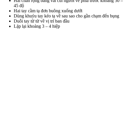
Hai chân rộng bằng vai cúi người về phía trước khoảng 30 –
45 độ
Hai tay cầm tạ đơn buông xuống dưới
Dùng khuỷu tay kéo tạ về sau sao cho gần chạm đến bụng
Duỗi tay từ từ về vị trí ban đầu
Lặp lại khoảng 3 – 4 hiệp