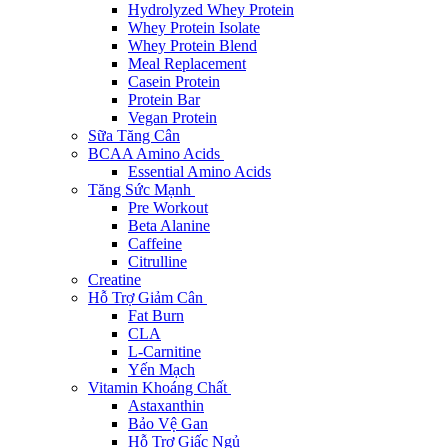
Hydrolyzed Whey Protein
Whey Protein Isolate
Whey Protein Blend
Meal Replacement
Casein Protein
Protein Bar
Vegan Protein
Sữa Tăng Cân
BCAA Amino Acids
Essential Amino Acids
Tăng Sức Mạnh
Pre Workout
Beta Alanine
Caffeine
Citrulline
Creatine
Hỗ Trợ Giảm Cân
Fat Burn
CLA
L-Carnitine
Yến Mạch
Vitamin Khoáng Chất
Astaxanthin
Bảo Vệ Gan
Hỗ Trợ Giấc Ngủ