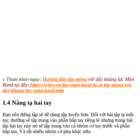
» Tham khảo ngay:
Hướng dẫn tập mông
với dây kháng lực Mini
Ba
nd tại đây
:
https://whey.vn/day-mini-band-la-gi-tap-mong-voi-
day-khang-luc-mini-band.htm
1.4 Nâng tạ hai tay
Bạn nên đứng tập sẽ dễ dàng tập luyện hơn. Đối với bài tập tạ một
tay, thường sẽ tập trung vào phần bắp tay riêng lẻ nhưng trong bài
tập hai tay này nó sẽ tập trung vào cả nhóm cơ tay trước và phần
bắp tan. Và rất nhiều nhóm cơ phụ khác nữa.