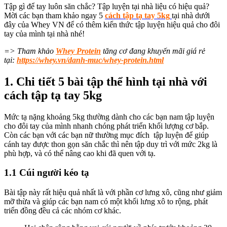
Tập gì để tay luôn săn chắc? Tập luyện tại nhà liệu có hiệu quả?
Mời các bạn tham khảo ngay 5
cách tập tạ tay 5kg
tại nhà dưới
đây của Whey VN để có thêm kiến thức tập luyện hiệu quả cho đôi
tay của mình tại nhà nhé!
=> Tham khảo
Whey Protein
tăng cơ đang khuyến mãi giá rẻ
tại:
https://whey.vn/danh-muc/whey-protein.html
1. Chi tiết 5
bài tập thể hình tại nhà với
cách tập tạ tay 5kg
Mức tạ nặng khoảng 5kg thường dành cho các bạn nam tập luyện
cho đôi tay của mình nhanh chóng phát triển khối lượng cơ bắp.
Còn các bạn với các bạn nữ thường mục đích tập luyện để giúp
cánh tay được thon gọn săn chắc thì nên tập duy trì với mức 2kg là
phù hợp, và có thể nâng cao khi đã quen với tạ.
1.1 Cúi người kéo tạ
Bài tập này rất hiệu quả nhất là với phần cơ lưng xô, cũng như giảm
mỡ thừa và giúp các bạn nam có một khối lưng xô to rộng, phát
triển đồng đều cả các nhóm cơ khác.