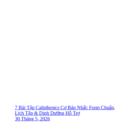
7 Bài Tập Calisthenics Cơ Bản Nhất: Form Chuẩn,
Lịch Tập & Dinh Dưỡng Hỗ Trợ
30 Tháng 5, 2026