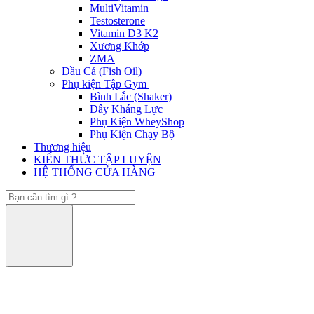
MultiVitamin
Testosterone
Vitamin D3 K2
Xương Khớp
ZMA
Dầu Cá (Fish Oil)
Phụ kiện Tập Gym
Bình Lắc (Shaker)
Dây Kháng Lực
Phụ Kiện WheyShop
Phụ Kiện Chạy Bộ
Thương hiệu
KIẾN THỨC TẬP LUYỆN
HỆ THỐNG CỬA HÀNG