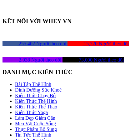
KẾT NỐI VỚI WHEY VN
255,402
Người theo dõi
15,720
Người theo dõi
2,938
Người theo dõi
73,000
Người theo dõi
DANH MỤC KIẾN THỨC
Bài Tập Thể Hình
Dinh Dưỡng Sức Khoẻ
Kiến Thức Chạy Bộ
Kiến Thức Thể Hình
Kiến Thức Thể Thao
Kiến Thức Yoga
Làm Đẹp Giảm Cân
Mẹo Vặt Cuộc Sống
Thực Phẩm Bổ Sung
Tin Tức Thể Hình