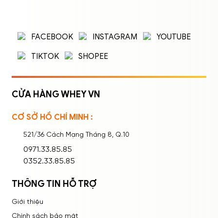
ĐĂNG NHẬP
ĐĂNG KÝ
Nhập tên đăng nhập/email và mật khẩu để
FACEBOOK
INSTAGRAM
YOUTUBE
đăng nhập.
TIKTOK
SHOPEE
CỬA HÀNG WHEY VN
CƠ SỞ HỒ CHÍ MINH :
Ghi nhớ mật khẩu
Quên mật khẩu?
521/36 Cách Mạng Tháng 8, Q.10
ĐĂNG NHẬP
0971.33.85.85
0352.33.85.85
THÔNG TIN HỖ TRỢ
Giới thiệu
Chính sách bảo mật