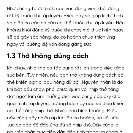
Như chúng ta đã biết, các vận động viên khởi động
rất kỹ trước khi tập luyện. Điều này sẽ giúp kích thích
và giãn cơ các cơ của cơ thể trước khi tập luyện. Nếu
không khởi động kỹ trước khi chạy mà thực hiện ngay
sẽ dễ gây sốc hông, do cơ hoành chưa thích ứng
ngay với cường độ vận động gắng sức.
1.3 Thở không đúng cách
Khi chạy, nhịp thở có tác dụng rất lớn trong việc tăng
sức bền. Tuy nhiên, nếu bạn thở không đúng cách có
thể khiến bạn bị đau hông dữ dội. Nguyên nhân là do
khi bắt đầu chạy, phổi chưa quen với nhịp thở tăng
đột ngột làm ảnh hưởng đến việc cung cấp oxy cho
quá trình tập luyện, trường hợp này não sẽ điều khiển
cơ thể tăng nhịp thở. Nhiều hơn bình thường. Điều
này cũng gây nhiều áp lực lên cơ hoành, nó sẽ tiếp
tục co bóp để đáp ứng đủ số nhịp thở.Đây cũng là
nguyên nhân trực tiếp dẫn đến tình trạng va chạm ở