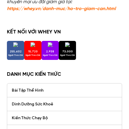
khuyến mại ưu đãi giảm giá tại:
https://whey.vn/danh-muc/ho-tro-giam-can.html
KẾT NỐI VỚI WHEY VN
255,402
15,720
2,938
73,000
Người Theo Dõi
Người Theo Dõi
Người Theo Dõi
Người Theo Dõi
DANH MỤC KIẾN THỨC
Bài Tập Thể Hình
Dinh Dưỡng Sức Khoẻ
Kiến Thức Chạy Bộ