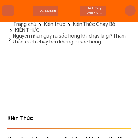
Hệ thống
0971.338.585
WHEYSHOP
Trang chủ
Kiến thức
Kiến Thức Chạy Bộ
KIẾN THỨC
TRANG CHỦ
Nguyên nhân gây ra sốc hông khi chạy là gì? Tham
FLASH SALE
khảo cách chạy bền không bị sốc hông
THANH LÝ
DANH MỤC SẢN PHẨM
THƯƠNG HIỆU
KIẾN THỨC TẬP LUYỆN
HỆ THỐNG CỬA HÀNG
Kiến Thức