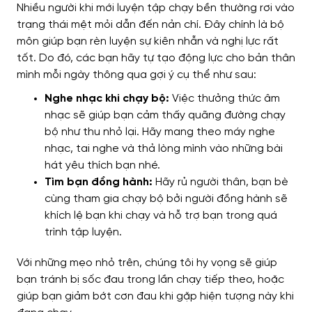
Nhiều người khi mới luyện tập chạy bền thường rơi vào
trạng thái mệt mỏi dẫn đến nản chí. Đây chính là bộ
môn giúp bạn rèn luyện sự kiên nhẫn và nghị lực rất
tốt. Do đó, các bạn hãy tự tạo động lực cho bản thân
mình mỗi ngày thông qua gợi ý cụ thể như sau:
Nghe nhạc khi chạy bộ:
Việc thưởng thức âm
nhạc sẽ giúp bạn cảm thấy quãng đường chạy
bộ như thu nhỏ lại. Hãy mang theo máy nghe
nhạc, tai nghe và thả lòng mình vào những bài
hát yêu thích bạn nhé.
Tìm bạn đồng hành:
Hãy rủ người thân, bạn bè
cùng tham gia chạy bộ bởi người đồng hành sẽ
khích lệ bạn khi chạy và hỗ trợ bạn trong quá
trình tập luyện.
Với những mẹo nhỏ trên, chúng tôi hy vọng sẽ giúp
bạn tránh bị sốc đau trong lần chạy tiếp theo, hoặc
giúp bạn giảm bớt cơn đau khi gặp hiện tượng này khi