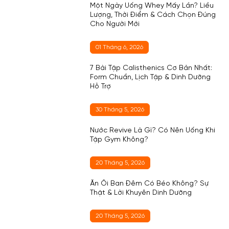
Một Ngày Uống Whey Mấy Lần? Liều
Lượng, Thời Điểm & Cách Chọn Đúng
Cho Người Mới
01 Tháng 6, 2026
7 Bài Tập Calisthenics Cơ Bản Nhất:
Form Chuẩn, Lịch Tập & Dinh Dưỡng
Hỗ Trợ
30 Tháng 5, 2026
Nước Revive Là Gì? Có Nên Uống Khi
Tập Gym Không?
20 Tháng 5, 2026
Ăn Ổi Ban Đêm Có Béo Không? Sự
Thật & Lời Khuyên Dinh Dưỡng
20 Tháng 5, 2026