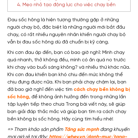
4. Mẹo nhỏ tạo động lực cho việc chạy bền
Đau sốc hông là hiện tượng thường gặp ở những
người chạy bộ, đặc biệt là những người mới bắt đầu
chạy, có rất nhiều nguyên nhân khiến người chạy bộ
vẫn bị đau sốc hông dù đã chuẩn bị kỹ càng.
Khi cơn đau ập đến, bạn có bao giờ nghĩ: Mình chạy
quá nhanh, thở không đều, mình có ăn quá no trước
khi chạy vào buổi sáng không? và nhiều thứ khác nữa.
Khi cơn đau khiến bạn khó chịu đến mức không thể
chịu đựng được nữa. Khi bạn phải chạy chậm lại, bạn
đã bao giờ nghĩ đến việc tìm
cách chạy bền không bị
sốc hông,
để không ảnh hưởng đến trong những lần
tập luyện tiếp theo chưa
Trong bài viết này, sẽ giúp
bạn giải đáp thắc mắc và giúp bạn tìm ra cách chạy
bền không bị sốc hông. Hãy cùng tìm hiểu nhé!
=> Tham khảo sản phẩm
Tăng sức mạnh
đang khuyến
mại giá rẻ tại đây:
https://whey.vn/danh-muc/tang-