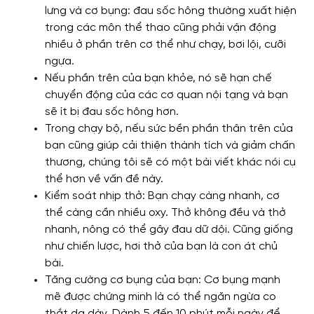
lưng và cơ bụng: đau sốc hông thường xuất hiện
trong các môn thể thao cũng phải vận động
nhiều ở phần trên cơ thể như chạy, bơi lội, cưỡi
ngựa.
Nếu phần trên của bạn khỏe, nó sẽ hạn chế
chuyển động của các cơ quan nội tạng và bạn
sẽ ít bị đau sốc hông hơn.
Trong chạy bộ, nếu sức bền phần thân trên của
bạn cũng giúp cải thiện thành tích và giảm chấn
thương, chúng tôi sẽ có một bài viết khác nói cụ
thể hơn về vấn đề này.
Kiểm soát nhịp thở: Bạn chạy càng nhanh, cơ
thể càng cần nhiều oxy. Thở không đều và thở
nhanh, nông có thể gây đau dữ dội. Cũng giống
như chiến lược, hơi thở của bạn là con át chủ
bài.
Tăng cường cơ bụng của bạn: Cơ bụng mạnh
mẽ được chứng minh là có thể ngăn ngừa co
thắt dạ dày. Dành 5 đến 10 phút mỗi ngày để