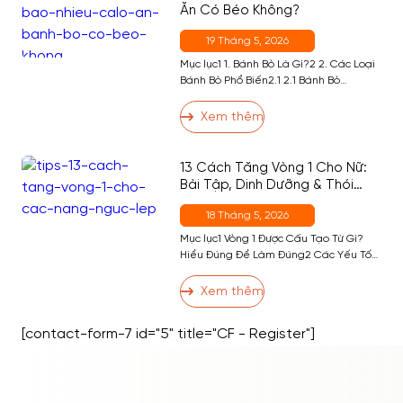
Ăn Có Béo Không?
19 Tháng 5, 2026
Mục lục1 1. Bánh Bò Là Gì?2 2. Các Loại
Bánh Bò Phổ Biến2.1 2.1 Bánh Bò
Nướng2.2 2.2 Bánh Bò Hấp2.3 2.3 Bánh
Bò Sữa Nướng2.4 2.4 Bánh Bò Dừa3 3.
Xem thêm
Ăn Bánh Bò Có Tốt Không?4 4. Bánh Bò
Bao Nhiêu Calo? Bảng Calo Đầy Đủ
Theo Khẩu Phần5 5. Ăn Bánh Bò […]
13 Cách Tăng Vòng 1 Cho Nữ:
Bài Tập, Dinh Dưỡng & Thói
Quen Hiệu Quả Nhất
18 Tháng 5, 2026
Mục lục1 Vòng 1 Được Cấu Tạo Từ Gì?
Hiểu Đúng Để Làm Đúng2 Các Yếu Tố
Ảnh Hưởng Đến Kích Thước Vòng 13 13
Cách Tăng Vòng 1 Hiệu Quả3.1 Nhóm 1:
Xem thêm
Bài Tập Phát Triển Cơ Ngực3.2 Nhóm 2:
Dinh Dưỡng Hỗ Trợ Tăng Vòng 13.3
[contact-form-7 id="5" title="CF - Register"]
Nhóm 3: Thói Quen và Kỹ Thuật […]