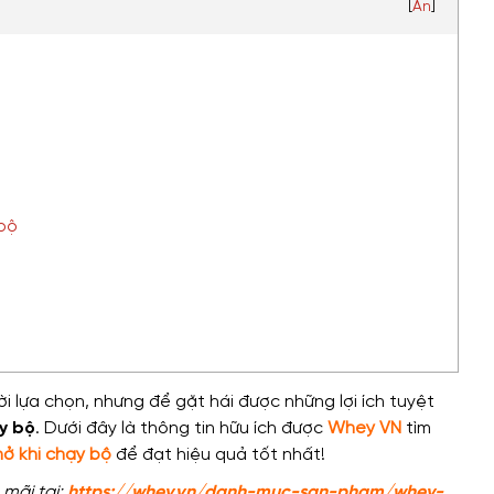
[
Ẩn
]
 bộ
 lựa chọn, nhưng để gặt hái được những lợi ích tuyệt
y bộ
. Dưới đây là thông tin hữu ích được
Whey VN
tìm
hở khi chạy bộ
để đạt hiệu quả tốt nhất!
mãi tại:
https://whey.vn/danh-muc-san-pham/whey-