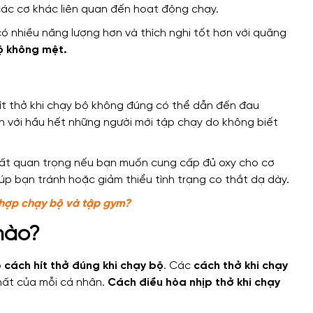
ác cơ khác liên quan đến hoạt động chạy.
ó nhiều năng lượng hơn và thích nghi tốt hơn với quãng
ộ không mệt.
hít thở khi chạy bộ không đúng có thể dẫn đến đau
ến với hầu hết những người mới tập chạy do không biết
ất quan trọng nếu bạn muốn cung cấp đủ oxy cho cơ
giúp bạn tránh hoặc giảm thiểu tình trạng co thắt dạ dày.
 hợp chạy bộ và tập gym?
 nào?
o
cách hít thở đúng khi chạy bộ
. Các
cách thở khi chạy
chất của mỗi cá nhân.
Cách
điều hòa nhịp thở khi chạy