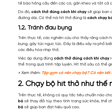
tế bào hồng cầu đến các cơ, gân kheo và tất cả c
Do đó,
cách thở đúng cách khi chạy
sẽ giúp bạn c
đường dài. Có thể nói hít thở đúng là
cách chạy b
1.2. Tránh đau bụng
Trên thực tế, các nghiên cứu cho thấy rằng cách 
bụng, gây tức ngực tức. Đây là điều xảy ra phổ bi
các điều hòa nhịp thở.
Việc áp dụng đúng
cách thở đúng cách khi chạy
r
thể trong quá trình tập luyện. Hít thở sâu có thể 
» Xem thêm:
Tập gym có nên chạy bộ? Có nên kết
2. Chạy bộ hít thở như thế
Trên thực tế, không có quy tắc tiêu chuẩn nào ch
bộ
sẽ thay đổi tùy theo tình trạng sức khỏe, thể 
bộ
sẽ giúp bạn đạt hiệu quả cao.