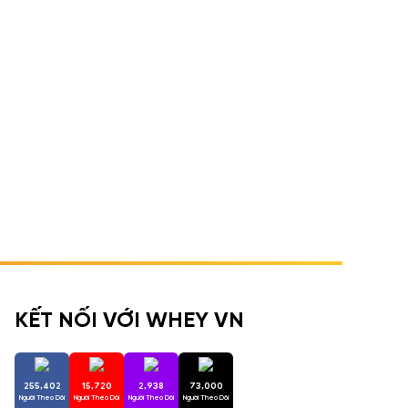
KẾT NỐI VỚI WHEY VN
255,402
15,720
2,938
73,000
Người Theo Dõi
Người Theo Dõi
Người Theo Dõi
Người Theo Dõi