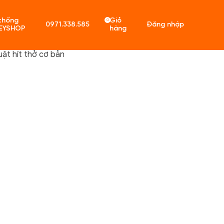
thống
Giỏ
0
0971.338.585
Đăng nhập
EYSHOP
hàng
uật hít thở cơ bản
ó sản phẩm trong giỏ hàng.