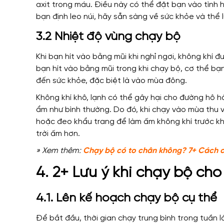
axit trong máu. Điều này có thể đặt bạn vào tình
bạn định leo núi, hãy sẵn sàng về sức khỏe và thể l
3.2 Nhiệt độ vùng chạy bộ
Khi bạn hít vào bằng mũi khi nghỉ ngơi, không khí
bạn hít vào bằng mũi trong khi chạy bộ, cơ thể bạ
đến sức khỏe, đặc biệt là vào mùa đông.
Không khí khô, lạnh có thể gây hại cho đường hô h
ẩm như bình thường.
Do đó, khi chạy vào mùa thu
hoặc đeo khẩu trang để làm ấm không khí trước khi
trời ấm hơn.
» Xem thêm:
Chạy bộ có to chân không? 7+ Cách c
4. 2+ Lưu ý khi chạy bộ ch
4.1. Lên kế hoạch chạy bộ cụ thể
Để bắt đầu, thời gian chạy trung bình trong tuần