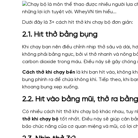
Dưới đây là 3+ cách hít thở khi chạy bộ đơn giản:
2.1. Hít thở bằng bụng
Khi chạy bạn nên điều chỉnh nhịp thở sâu và dài, 
không phải bằng ngực, bởi vì thở nhanh và nông 
carbon dioxide trong máu. Điều này sẽ gây chóng 
Cách thở khi chạy bền
là khi bạn hít vào, không 
bụng phình ra để chứa không khí. Tiếp theo, khi bạ
khoang bụng xẹp xuống.
2.2. Hít vào bằng mũi, thở ra bằn
Có nhiều cách hít thở khi chạy bộ khác nhau, tuy 
thở khi chạy bộ
tốt nhất. Điều này sẽ giúp cân bằn
bảo chức năng của cơ quan miệng và mũi, có lợi c