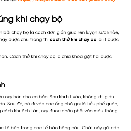
đúng khi chạy bộ
 bởi chạy bộ là cách đơn giản giúp rèn luyện sức khỏe,
chạy được chú trọng thì
cách thở khi chạy bộ
lại ít được
nh
 oxy hơn cho cơ bắp. Sau khi hít vào, không khí giàu
ản. Sau đó, nó đi vào các ống nhỏ gọi là tiểu phế quản,
ng cách khuếch tán, oxy được phân phối vào máu thông
 sắc tố bên trong các tế bào hồng cầu. Chất này gửi các