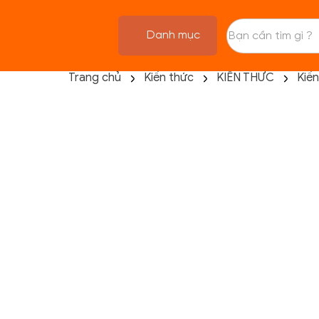
Danh mục
Trang chủ
Kiến thức
KIẾN THỨC
Kiế
TRANG CHỦ
FLASH SALE
THANH LÝ
DANH MỤC SẢN PHẨM
THƯƠNG HIỆU
KIẾN THỨC TẬP LUYỆN
HỆ THỐNG CỬA HÀNG