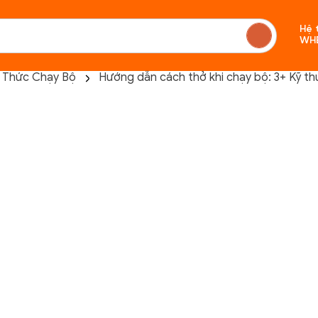
Hệ 
WH
n Thức Chạy Bộ
Hướng dẫn cách thở khi chạy bộ: 3+ Kỹ th
Chưa c