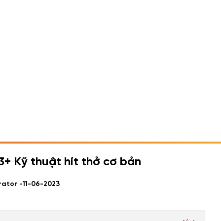
3+ Kỹ thuật hít thở cơ bản
rator -
11-06-2023