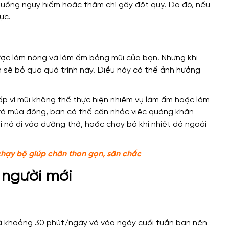
 huống nguy hiểm hoặc thậm chí gây đột quỵ. Do đó, nếu
ực.
 được làm nóng và làm ẩm bằng mũi của bạn. Nhưng khi
n sẽ bỏ qua quá trình này. Điều này có thể ảnh hưởng
ấp vì mũi không thể thực hiện nhiệm vụ làm ấm hoặc làm
 và mùa đông, bạn có thể cân nhắc việc quàng khăn
 nó đi vào đường thở, hoặc chạy bộ khi nhiệt độ ngoài
hạy bộ giúp chân thon gọn, săn chắc
o người mới
 là khoảng 30 phút/ngày và vào ngày cuối tuần bạn nên