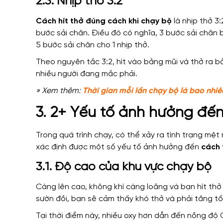
2.3. Nhịp thở 3:2
Cách hít thở đúng cách khi chạy bộ
là nhịp thở 3:
bước sải chân. Điều đó có nghĩa, 3 bước sải chân b
5 bước sải chân cho 1 nhịp thở.
Theo nguyên tắc 3:2, hít vào bằng mũi và thở ra 
nhiều người đang mắc phải.
» Xem thêm:
Thời gian mỗi lần chạy bộ là bao nhi
3. 2+ Yếu tố ảnh hưởng đến
Trong quá trình chạy, có thể xảy ra tình trạng mệt 
xác định được một số yếu tố ảnh hưởng đến
cách 
3.1. Độ cao của khu vực chạy bộ
Càng lên cao, không khí càng loãng và bạn hít thở
sườn đồi, bạn sẽ cảm thấy khó thở và phải tăng tố
Tại thời điểm này, nhiều oxy hơn dẫn đến nồng độ