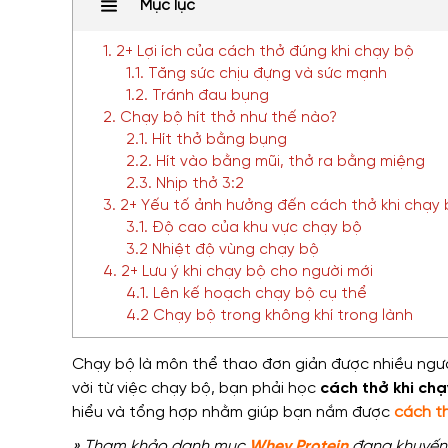
Mục lục
1. 2+ Lợi ích của cách thở đúng khi chạy bộ
1.1. Tăng sức chịu đựng và sức mạnh
1.2. Tránh đau bụng
2. Chạy bộ hít thở như thế nào?
2.1. Hít thở bằng bụng
2.2. Hít vào bằng mũi, thở ra bằng miệng
2.3. Nhịp thở 3:2
3. 2+ Yếu tố ảnh hưởng đến cách thở khi chạy
3.1. Độ cao của khu vực chạy bộ
3.2 Nhiệt độ vùng chạy bộ
4. 2+ Lưu ý khi chạy bộ cho người mới
4.1. Lên kế hoạch chạy bộ cụ thể
4.2 Chạy bộ trong không khí trong lành
Chạy bộ là môn thể thao đơn giản được nhiều người
vời từ việc chạy bộ, bạn phải học
cách thở khi chạ
hiểu và tổng hợp nhằm giúp bạn nắm được
cách t
» Tham khảo danh mục
Whey Protein
đang khuyến 