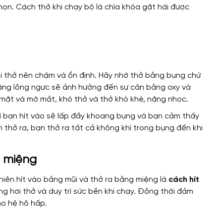
hơi thở nên chậm và ổn định. Hãy nhớ thở bằng bụng chứ
bằng lồng ngực sẽ ảnh hưởng đến sự cân bằng oxy và
mặt và mờ mắt, khó thở và thở khò khè, nặng nhọc.
khí bạn hít vào sẽ lấp đầy khoang bụng và bạn cảm thấy
n thở ra, bạn thở ra tất cả không khí trong bụng đến khi
g miệng
nhiên hít vào bằng mũi và thở ra bằng miệng là
cách hít
g hơi thở và duy trì sức bền khi chạy. Đồng thời đảm
ho hệ hô hấp.