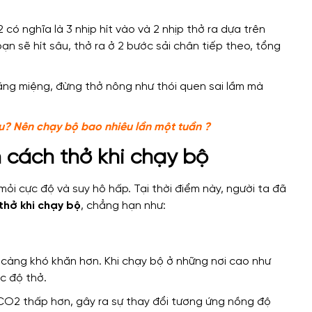
2 có nghĩa là 3 nhịp hít vào và 2 nhịp thở ra dựa trên
ạn sẽ hít sâu, thở ra ở 2 bước sải chân tiếp theo, tổng
bằng miệng, đừng thở nông như thói quen sai lầm mà
êu? Nên chạy bộ bao nhiêu lần một tuần ?
 cách thở khi chạy bộ
mỏi cực độ và suy hô hấp. Tại thời điểm này, người ta đã
thở khi chạy bộ
, chẳng hạn như:
 càng khó khăn hơn. Khi chạy bộ ở những nơi cao như
c độ thở.
 CO2 thấp hơn, gây ra sự thay đổi tương ứng nồng độ