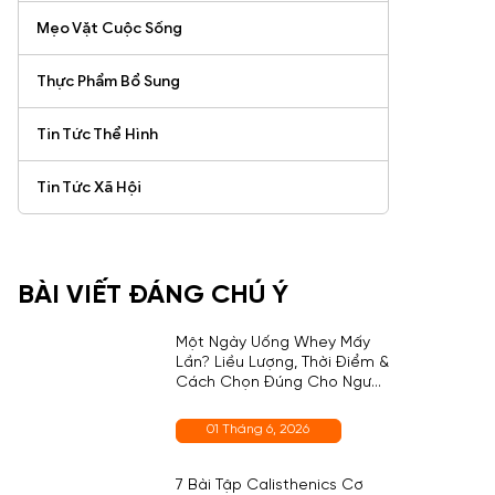
Mẹo Vặt Cuộc Sống
Thực Phẩm Bổ Sung
Tin Tức Thể Hình
Tin Tức Xã Hội
BÀI VIẾT ĐÁNG CHÚ Ý
Một Ngày Uống Whey Mấy
Lần? Liều Lượng, Thời Điểm &
Cách Chọn Đúng Cho Người
Mới
01 Tháng 6, 2026
7 Bài Tập Calisthenics Cơ